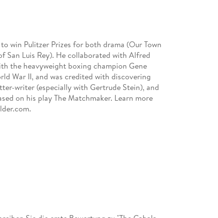
o win Pulitzer Prizes for both drama (Our Town
of San Luis Rey). He collaborated with Alfred
with the heavyweight boxing champion Gene
orld War II, and was credited with discovering
ter-writer (especially with Gertrude Stein), and
 based on his play The Matchmaker. Learn more
ilder.com.
eiben Sie die erste Bewertung zu "The Cabala