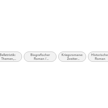
Belletristik:
Biografischer
Kriegsromane:
Historische
Themen,
Roman /
Zweiter
Roman
offe, Motive:
Autobiografischer
Weltkrieg
gionalroman
Roman