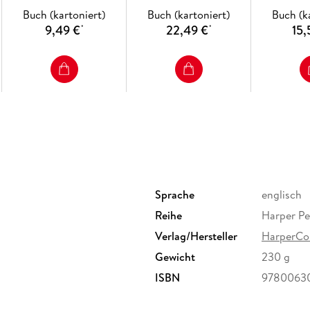
Buch (kartoniert)
Buch (kartoniert)
Buch (k
9,49 €
22,49 €
15,
*
*
Sprache
englisch
Reihe
Harper Pe
Verlag/Hersteller
HarperCol
Gewicht
230 g
ISBN
9780063