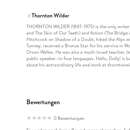
Thornton Wilder
THORNTON WILDER (1897–1975) is the only writer t
and The Skin of Our Teeth) and fiction (The Bridge 
Hitchcock on Shadow of a Doubt, hiked the Alps 
Tunney, received a Bronze Star for his service in W
Orson Welles. He was also a much-loved teacher, let
public speaker—in four languages. Hello, Dolly! is
about his extraordinary life and work at thorntonw
Bewertungen
0 Bewertungen
Es wurden noch keine Bewertungen abgegeben. Schr