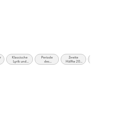
r
Klassische
Periode
Zweite
Bezug zu
Lyrik und
des
Hälfte 20.
Personen:
Dichtung
Zweiten
Jahrhundert
ethnische
(vor dem 20.
Weltkrieges
(ca. 1950
Gruppen,
Jahrhundert)
(ca. 1938
bis ca.
indigene
bis ca.
1999)
Völker,
1946)
Kulturen,
Stämme und
andere
Gruppierunge
von Mensche