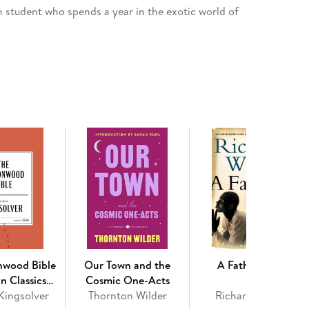
n student who spends a year in the exotic world of
ences firsthand the waning days of a secret
 great cardinal of the Roman Church, and an
 semiautobiographical novel of unforgettable
nched Wilder's career as a celebrated storyteller
 island of Brynos before the birth of Christ,
s about life and how we live, love, and die. Eight
tions on the stage in a play titled Our Town, also
ge in New Hampshire. The Woman of Andros is
ing in American literature.
nwood Bible
Our Town and the
A Father's Law
n Classics
Cosmic One-Acts
Kingsolver
ition
Thornton Wilder
Richard Wright