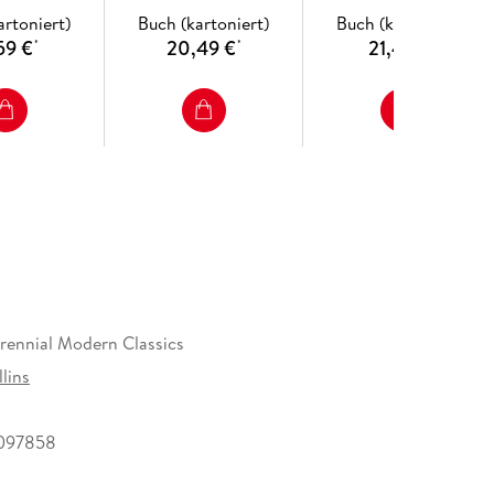
artoniert)
Buch (kartoniert)
Buch (kartoniert)
59 €
20,49 €
21,49 €
*
*
*
rennial Modern Classics
lins
097858