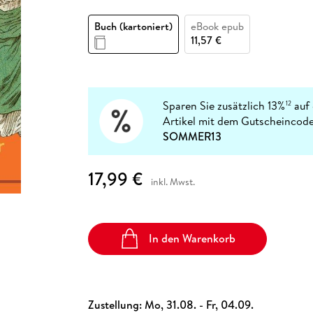
Fremdsprachige Bücher
n Lernhilfen
 Jugendbücher
eiber
Hörbuch Downloads im Bundle
cher
 Vergleich
 Puzzlezubehör
Lernen
New Adult
STABILO
Taschenbücher
Buch (kartoniert)
eBook epub
hilfen
hriller
 Backen
er
lender
Ratgeber
11,57 €
op
hriller
Romance
Sachbücher
precher:innen
Science Fiction
Sparen Sie zusätzlich 13%
auf 
12
Artikel mit dem Gutscheincode
Fremdsprachige Bücher
SOMMER13
17,99 €
inkl. Mwst.
In den Warenkorb
Zustellung:
Mo, 31.08. - Fr, 04.09.