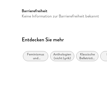
Barrierefreiheit
Keine Information zur Barrierefreiheit bekannt
Entdecken Sie mehr
Feminismus
Anthologien
Klassische
und
(nicht Lyrik)
Belletristik:
feministische
allgemein
St
Theorie
und
Re
literarisch