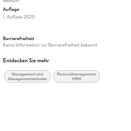
deutsch
Auflage
1. Auflage 2020
Seitenanzahl
60
Barrierefreiheit
Reihe
Keine Information zur Barrierefreiheit bekannt
essentials
Autor/Autorin
Entdecken Sie mehr
Tom Seeger
Management und
Personalmanagement,
Verlag/Hersteller
Managementtechniken
HRM
Springer VS
Abbildungen
X, 49 S. 4 Abb.
Gewicht
92 g
Größe (L/B/H)