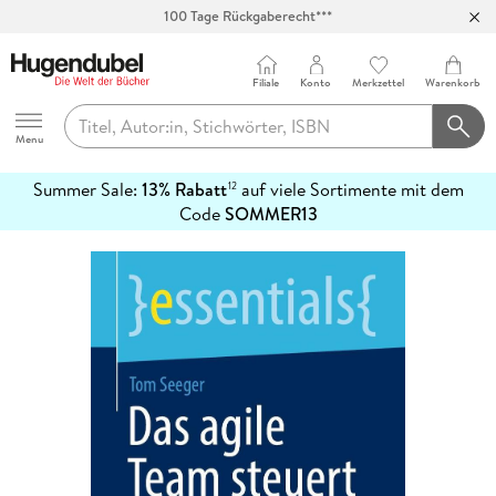
100 Tage Rückgaberecht***
Abholung in über 100 Filialen
Filiale
Konto
Merkzettel
Warenkorb
Hugendubel
Menu
Summer Sale:
13% Rabatt
auf viele Sortimente mit dem
12
mehr
Code
SOMMER13
erfahren