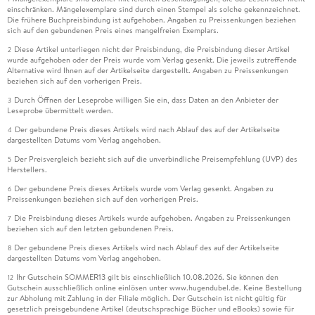
einschränken. Mängelexemplare sind durch einen Stempel als solche gekennzeichnet.
Die frühere Buchpreisbindung ist aufgehoben. Angaben zu Preissenkungen beziehen
sich auf den gebundenen Preis eines mangelfreien Exemplars.
Diese Artikel unterliegen nicht der Preisbindung, die Preisbindung dieser Artikel
2
wurde aufgehoben oder der Preis wurde vom Verlag gesenkt. Die jeweils zutreffende
Alternative wird Ihnen auf der Artikelseite dargestellt. Angaben zu Preissenkungen
beziehen sich auf den vorherigen Preis.
Durch Öffnen der Leseprobe willigen Sie ein, dass Daten an den Anbieter der
3
Leseprobe übermittelt werden.
Der gebundene Preis dieses Artikels wird nach Ablauf des auf der Artikelseite
4
dargestellten Datums vom Verlag angehoben.
Der Preisvergleich bezieht sich auf die unverbindliche Preisempfehlung (UVP) des
5
Herstellers.
Der gebundene Preis dieses Artikels wurde vom Verlag gesenkt. Angaben zu
6
Preissenkungen beziehen sich auf den vorherigen Preis.
Die Preisbindung dieses Artikels wurde aufgehoben. Angaben zu Preissenkungen
7
beziehen sich auf den letzten gebundenen Preis.
Der gebundene Preis dieses Artikels wird nach Ablauf des auf der Artikelseite
8
dargestellten Datums vom Verlag angehoben.
Ihr Gutschein SOMMER13 gilt bis einschließlich 10.08.2026. Sie können den
12
Gutschein ausschließlich online einlösen unter www.hugendubel.de. Keine Bestellung
zur Abholung mit Zahlung in der Filiale möglich. Der Gutschein ist nicht gültig für
gesetzlich preisgebundene Artikel (deutschsprachige Bücher und eBooks) sowie für