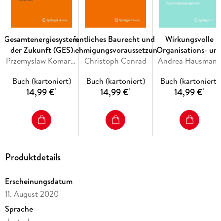
Gesamtenergiesystem
Öffentliches Baurecht und die
Wirkungsvolle
der Zukunft (GES)
Genehmigungsvoraussetzungen
Organisations- un
Przemyslaw Komarnicki, Michael Kranhold, Zbigniew A. Styczynski
Christoph Conrad
Leitbildentwicklun
Andrea Hausman
in Kulturbetriebe
Buch (kartoniert)
Buch (kartoniert)
Buch (kartoniert)
14,99 €
14,99 €
14,99 €
*
*
*
Produktdetails
Erscheinungsdatum
11. August 2020
Sprache