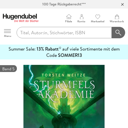
100 Tage Rückgaberecht***
Abholung in über 100 Filialen
Filiale
Konto
Merkzettel
Warenkorb
Hugendubel
Menu
Summer Sale:
13% Rabatt
auf viele Sortimente mit dem
12
mehr
Code
SOMMER13
erfahren
Band 5