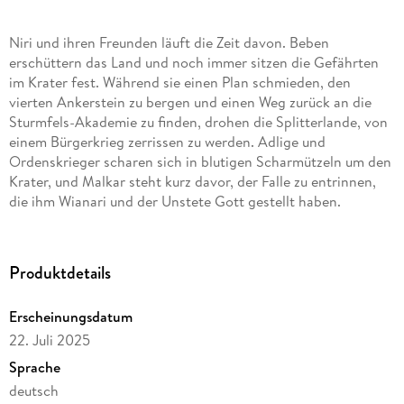
Niri und ihren Freunden läuft die Zeit davon. Beben
erschüttern das Land und noch immer sitzen die Gefährten
im Krater fest. Während sie einen Plan schmieden, den
vierten Ankerstein zu bergen und einen Weg zurück an die
Sturmfels-Akademie zu finden, drohen die Splitterlande, von
einem Bürgerkrieg zerrissen zu werden. Adlige und
Ordenskrieger scharen sich in blutigen Scharmützeln um den
Krater, und Malkar steht kurz davor, der Falle zu entrinnen,
die ihm Wianari und der Unstete Gott gestellt haben.
Inmitten dieses Chaos muss Niri mit ihren Freunden einen
Weg finden, endlich in den Palast von Aelderheym zu
gelangen und die verschmähte Sigille Shalvinhurs zu
Produktdetails
vernichten, bevor sie in die Hände eines gierigen Adligen,
eines machtvollen Monsters oder gar eines gewalttätigen
Erscheinungsdatum
Gottes fällt. . .
22. Juli 2025
Ebenfalls erhältlich:
Sprache
deutsch
Band 1 - Der Turm der Bettler