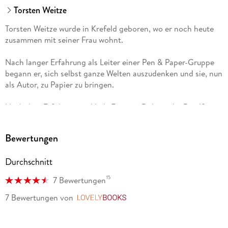
Torsten Weitze
Torsten Weitze wurde in Krefeld geboren, wo er noch heute
zusammen mit seiner Frau wohnt.
Nach langer Erfahrung als Leiter einer Pen & Paper-Gruppe
begann er, sich selbst ganze Welten auszudenken und sie, nun
als Autor, zu Papier zu bringen.
Nach dem Erfolg seiner High-Fantasy-Debutreihe Der 13.
Paladin folgt, neben der Fortführung der Nebula Convicto -
Reihe, sein nächstes großes Projekt: Die Romane über die
Bewertungen
Streitenden Götter, deren Auftakt die Sturmfels-Akademie
darstellt.
Durchschnitt
Entspannung sucht Torsten Weitze im Praktizieren des Jiu-
15
7 Bewertungen
Jitsu und in der Handhabung traditioneller japanischer
Waffen wie dem Katana oder dem Bo.
7 Bewertungen
von
LovelyBooks