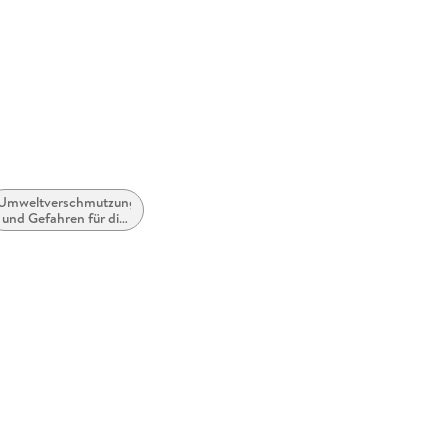
erg,
ure.com
Umweltverschmutzung
und Gefahren für die
Umwelt