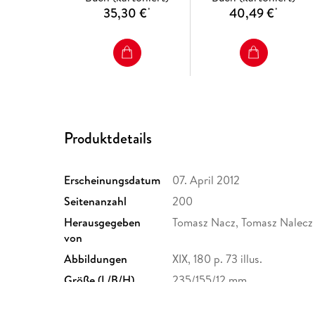
35,30 €
40,49 €
*
*
Produktdetails
Erscheinungsdatum
07. April 2012
Seitenanzahl
200
Herausgegeben
Tomasz Nacz, Tomasz Nalecz
von
Abbildungen
XIX, 180 p. 73 illus.
Größe (L/B/H)
235/155/12 mm
Herstelleradresse
Springer Nature Customer S