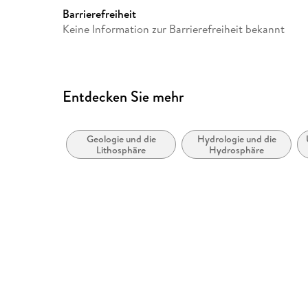
Europaplatz 3, 69115 Heidelb
Barrierefreiheit
ProductSafety@springernat
Keine Information zur Barrierefreiheit bekannt
Entdecken Sie mehr
Geologie und die
Hydrologie und die
Lithosphäre
Hydrosphäre