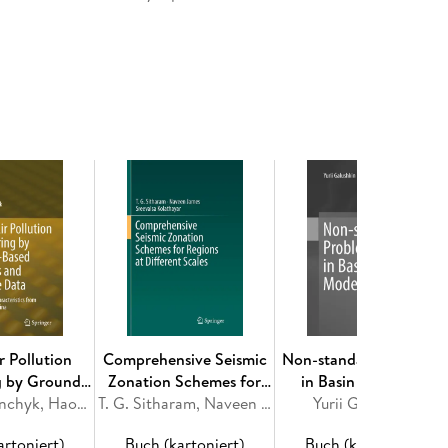
 book is addressed, in particular, to groundwater
 water management specialists interested in solving
ne country territory. On the other hand presented
 for decision makers especially to support
eas and work on preparation of international
ngthen The Process Of Transboundary Aquifer
 Water Quality Management As A Stage Of WFD
ed From The Water Conflicts Are A Warning For The
alecz.- Cooperation In The Protection Of
Odra River Basin; B. Kazimierski, T. Gidzinski.-
pon Surface Waters Quality In The Western Bug
ater Resources Management: Approach To Improve
r Pollution
Comprehensive Seismic
Non-standard Problems
asin; J. Tränckner et al.- Investigation Of
g by Ground-
Zonation Schemes for
in Basin Modelling
e And Main Tasks; I. S. Zektser.- Are There Any
ations and
Mikalai Filonchyk, Haowen Yan
Regions at Different
T. G. Sitharam, Naveen James, Sreevalsa Kolathayar
Yurii Galushkin
nin.- Groundwater Monitoring And Trans-Boundary
ite Data
Scales
ukaite.- Groundwater Monitoring In Belarus:
artoniert)
Buch (kartoniert)
Buch (kartoniert)