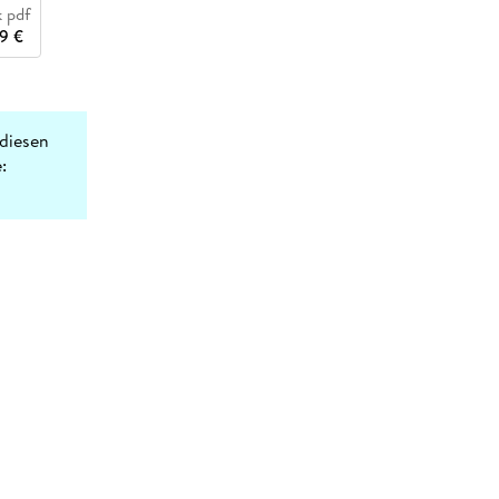
 pdf
9 €
diesen
: