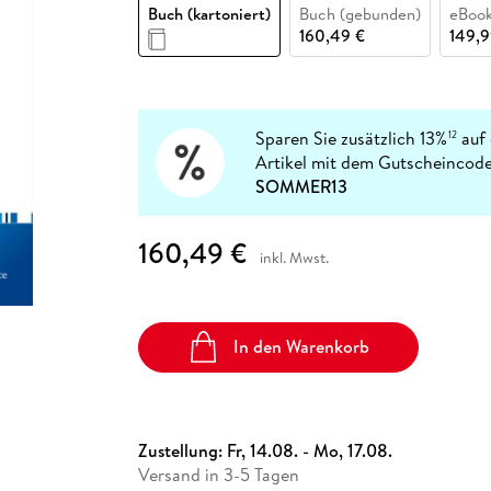
Fremdsprachige Bücher
Buch (kartoniert)
Buch (gebunden)
eBook
n Lernhilfen
 Jugendbücher
eiber
Hörbuch Downloads im Bundle
cher
 Vergleich
 Puzzlezubehör
Lernen
New Adult
STABILO
160,49 €
149,9
Taschenbücher
hilfen
hriller
 Backen
er
lender
Ratgeber
op
hriller
Romance
Sachbücher
Sparen Sie zusätzlich 13%
auf 
12
precher:innen
Artikel mit dem Gutscheincode
Science Fiction
SOMMER13
Fremdsprachige Bücher
160,49 €
inkl. Mwst.
In den Warenkorb
Zustellung:
Fr, 14.08. - Mo, 17.08.
Versand in 3-5 Tagen