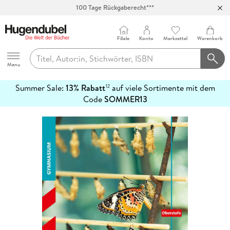
100 Tage Rückgaberecht***
Abholung in über 100 Filialen
Filiale
Konto
Merkzettel
Warenkorb
Hugendubel
Menu
Summer Sale:
13% Rabatt
auf viele Sortimente mit dem
12
mehr
Code
SOMMER13
erfahren