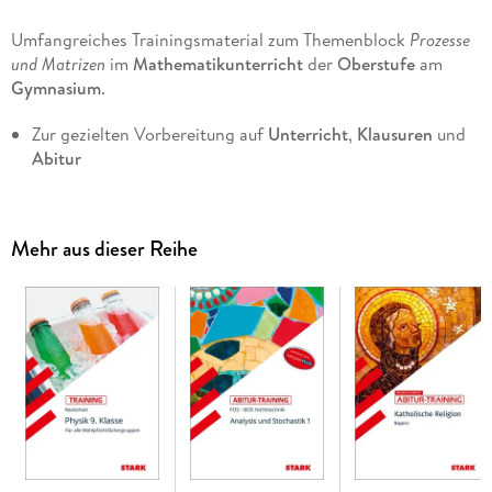
Umfangreiches Trainingsmaterial zum Themenblock
Prozesse
und Matrizen
im
Mathematikunterricht
der
Oberstufe
am
Gymnasium
.
Zur gezielten Vorbereitung auf
Unterricht
,
Klausuren
und
Abitur
Klar strukturierte und
übersichtliche Darstellung
der
Lerninhalte
Mehr aus dieser Reihe
Verständlich formulierte Erklärungen
zu den Begriffen und
Vorgehensweisen bei Prozessen und beim Rechnen mit
Matrizen
Schrittweise vorgerechnete Beispiele
Tipps
für den Einsatz des
grafikfähigen Taschenrechners
(
GTR
)
Zahlreiche Aufgaben
zur Beschreibung und Analyse von
Prozessen sowie zur Matrizenrechnung
Ausführliche Lösungsvorschläge
mit detaillierten