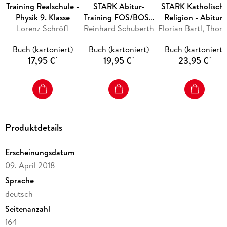
Training Realschule -
STARK Abitur-
STARK Katholisch
Rechenschritten zu allen Aufgaben
Physik 9. Klasse
Training FOS/BOS -
Religion - Abitur-
Mustertests
zur selbstständigen Wissensüberprüfung inkl.
Lorenz Schröfl
Reinhard Schuberth
Mathematik Bayern
Training Bayern
Florian B
Angaben zu Zeitbedarf und Punkteverteilung
11. Klasse
Buch (kartoniert)
Buch (kartoniert)
Buch (kartoniert)
Nichttechnik, Band
17,95 €
19,95 €
23,95 €
*
*
*
1
Produktdetails
Erscheinungsdatum
09. April 2018
Sprache
deutsch
Seitenanzahl
164