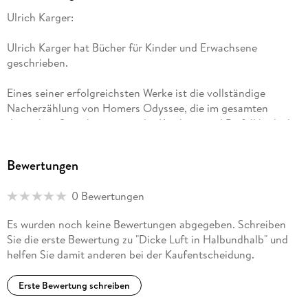
Ulrich Karger:
Ulrich Karger hat Bücher für Kinder und Erwachsene
geschrieben.
Eines seiner erfolgreichsten Werke ist die vollständige
Nacherzählung von Homers Odyssee, die im gesamten
deutschen Sprachraum von der Kritik mit viel Beifall bedacht
wurde.
Bewertungen
Zudem hat er für zahlreiche Tageszeitungen und
Stadtmagazine Literaturrezensionen verfasst, seit 1995
0 Bewertungen
vornehmlich für den Berliner Tagesspiegel und sein Internet-
Archiv "Büchernachlese".
Es wurden noch keine Bewertungen abgegeben. Schreiben
Sie die erste Bewertung zu "Dicke Luft in Halbundhalb" und
2010 wurde er zum Begründer des Labels Edition Gegenwind,
helfen Sie damit anderen bei der Kaufentscheidung.
unter dem inzwischen (Stand: 2018) gemeinsam mit acht
anderen Autoren über 60 Titel erschienen sind.
Erste Bewertung schreiben
Ulrich Karger lebt in Berlin und unterrichtet an einer Schule