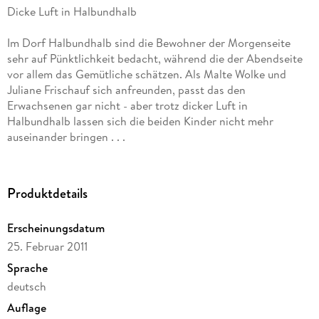
Dicke Luft in Halbundhalb
Im Dorf Halbundhalb sind die Bewohner der Morgenseite
sehr auf Pünktlichkeit bedacht, während die der Abendseite
vor allem das Gemütliche schätzen. Als Malte Wolke und
Juliane Frischauf sich anfreunden, passt das den
Erwachsenen gar nicht - aber trotz dicker Luft in
Halbundhalb lassen sich die beiden Kinder nicht mehr
auseinander bringen . . .
- Zum Vorlesen ab 5 Jahren und Selberlesen ab dem 2. /3.
Schuljahr
Produktdetails
- "Dicke Luft in Halbundhalb" geht mit viel Situationskomik
Erscheinungsdatum
gegen Vorurteile und unversöhnliche Streitereien an. Von
25. Februar 2011
Kritikern als Gute-Nacht-Geschichtenbuch wie auch als
Schulbuchlektüre empfohlen. (Materialien zum Buch für die
Sprache
Unterrichtsvorbereitung an Grundschulen sind unter
deutsch
https://ulrich-karger. de/uk-materialien-zu-Dicke-Luft-in-
Auflage
Halbundhalb. htm als pdf-Dateien abrufbar - u. a.