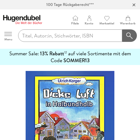
100 Tage Rückgaberecht***
Abholung in über 100 Filialen
Filiale
Konto
Merkzettel
Warenkorb
Hugendubel
Menu
Summer Sale:
13% Rabatt
auf viele Sortimente mit dem
12
mehr
Code
SOMMER13
erfahren