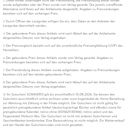
Diese Artikel unterliegen nicht der Preisbindung, die Preisbindung dieser Artikel
2
wurde aufgehoben oder der Preis wurde vom Verlag gesenkt. Die jeweils zutreffende
Alternative wird Ihnen auf der Artikelseite dargestellt. Angaben zu Preissenkungen
beziehen sich auf den vorherigen Preis.
Durch Öffnen der Leseprobe willigen Sie ein, dass Daten an den Anbieter der
3
Leseprobe übermittelt werden.
Der gebundene Preis dieses Artikels wird nach Ablauf des auf der Artikelseite
4
dargestellten Datums vom Verlag angehoben.
Der Preisvergleich bezieht sich auf die unverbindliche Preisempfehlung (UVP) des
5
Herstellers.
Der gebundene Preis dieses Artikels wurde vom Verlag gesenkt. Angaben zu
6
Preissenkungen beziehen sich auf den vorherigen Preis.
Die Preisbindung dieses Artikels wurde aufgehoben. Angaben zu Preissenkungen
7
beziehen sich auf den letzten gebundenen Preis.
Der gebundene Preis dieses Artikels wird nach Ablauf des auf der Artikelseite
8
dargestellten Datums vom Verlag angehoben.
Ihr Gutschein SOMMER13 gilt bis einschließlich 10.08.2026. Sie können den
12
Gutschein ausschließlich online einlösen unter www.hugendubel.de. Keine Bestellung
zur Abholung mit Zahlung in der Filiale möglich. Der Gutschein ist nicht gültig für
gesetzlich preisgebundene Artikel (deutschsprachige Bücher und eBooks) sowie für
preisgebundene Kalender, tolino shine (4016621130466), tolino select und das
Hugendubel Hörbuch Abo. Der Gutschein ist nicht mit anderen Gutscheinen und
Geschenkkarten kombinierbar. Eine Barauszahlung ist nicht möglich. Ein Weiterverkauf
und der Handel des Gutscheincodes sind nicht gestattet.