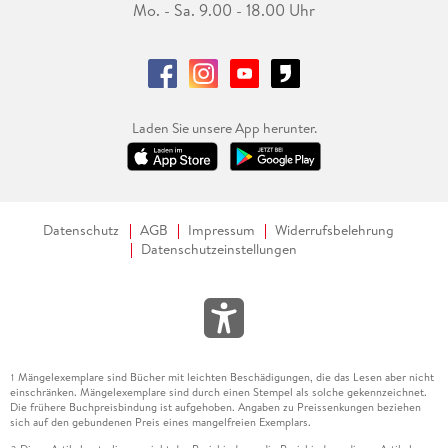
Mo. - Sa. 9.00 - 18.00 Uhr
Laden Sie unsere App herunter.
Datenschutz
AGB
Impressum
Widerrufsbelehrung
Datenschutzeinstellungen
Mängelexemplare sind Bücher mit leichten Beschädigungen, die das Lesen aber nicht
1
einschränken. Mängelexemplare sind durch einen Stempel als solche gekennzeichnet.
Die frühere Buchpreisbindung ist aufgehoben. Angaben zu Preissenkungen beziehen
sich auf den gebundenen Preis eines mangelfreien Exemplars.