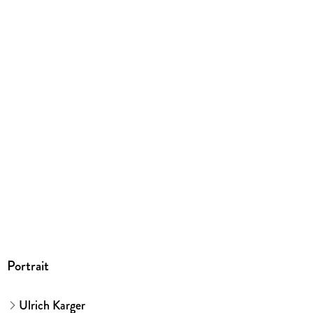
9783839164600
Herstelleradresse
Books on Demand GmbH, Überseering 33, 22297 Hamburg,
bod@bod.de
Portrait
Ulrich Karger