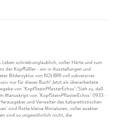
 Leben schrieb:unglaublich, voller Härte und zum
z der Kopffüßler - ein in Ausstellungen und
eter Bilderzyklus von KOLIBRI voll subversiver
iv nur für dieses Buch! Jetzt als überarbeitete
usgabe von "KopfSteinPflasterEchos":"Sieh zu, daß
um Manuskript von "KopfSteinPflasterEchos" (1933 -
 Herausgeber und Verwalter des kabarettistischen
' sind flotte kleine Miniaturen, voller exakter
en sind so ungewöhnlich nicht, die
tolpern bringt - und "In-A-Gadda-Da-Vida" von Iron
m doppelseitigen "Wish you were" übertroffen. Die