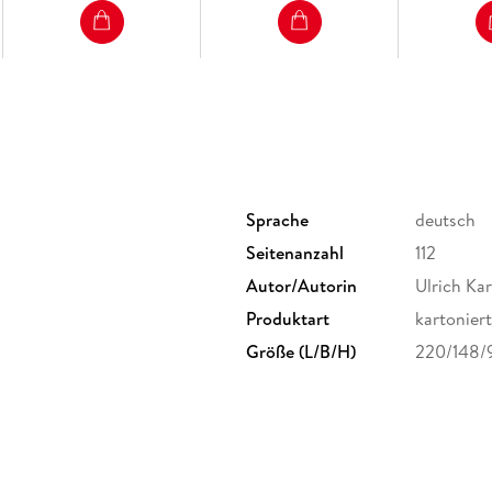
Sprache
deutsch
Seitenanzahl
112
Autor/Autorin
Ulrich Kar
Produktart
kartoniert
Größe (L/B/H)
220/148/