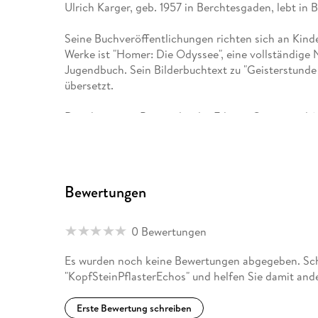
Ulrich Karger, geb. 1957 in Berchtesgaden, lebt in B
Seine Buchveröffentlichungen richten sich an Kind
Werke ist "Homer: Die Odyssee", eine vollständig
Jugendbuch. Sein Bilderbuchtext zu "Geisterstunde
übersetzt.
Daneben ist er Begründer der Edition Gegenwind (
seit 1985 als Freier Mitarbeiter Rezensionen, seit 1
Mehr über den Autor und seine Veröffentlichungen u
Bewertungen
Kolibri, geboren 1951 als Werner Blattmann in Alte
Kibbuzaufenthalt 1974 in Israel zwischen 1975 und
Stuttgart absolviert. Anschließend arbeitete er als 
0 Bewertungen
in West-Berlin und blieb, nunmehr unter dem Künstl
freischaffender Layouter, Illustrator und Zeichner u.
Es wurden noch keine Bewertungen abgegeben. Schr
verschiedene Printmedien und Verlage tätig. Dabei
"KopfSteinPflasterEchos" und helfen Sie damit and
Berliner Karikaturisten, mit denen er gemeinsam C
Ausstellungen vorstellte.
Erste Bewertung schreiben