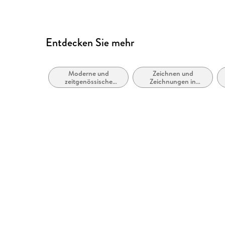
Entdecken Sie mehr
Moderne und
Zeichnen und
zeitgenössische
Zeichnungen in
Belletristik: allgemein
Bleistift, Kohle,
und literarisch
Buntstift oder Pastell