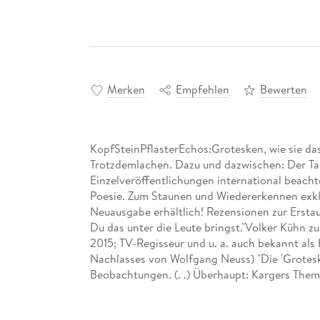
Merken
Empfehlen
Bewerten
KopfSteinPflasterEchos:Grotesken, wie sie das
Trotzdemlachen. Dazu und dazwischen: Der Tan
Einzelveröffentlichungen international beacht
Poesie. Zum Staunen und Wiedererkennen exklus
Neuausgabe erhältlich! Rezensionen zur Ersta
Du das unter die Leute bringst."Volker Kühn z
2015; TV-Regisseur und u. a. auch bekannt als
Nachlasses von Wolfgang Neuss) "Die 'Grotesken
Beobachtungen. (. .) Überhaupt: Kargers Them
Betrachtungsweise ist es, die die Dinge zum S
Butterfly wird als "Anmache" wohl nur noch vo