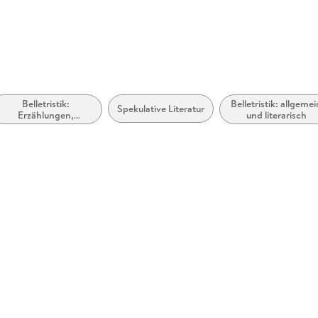
Belletristik:
Belletristik: allgemei
Spekulative Literatur
Erzählungen,
und literarisch
Kurzgeschichten,
Short Stories