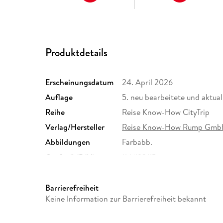
Produktdetails
Erscheinungsdatum
24. April 2026
Auflage
5. neu bearbeitete und aktua
Reihe
Reise Know-How CityTrip
Verlag/Hersteller
Reise Know-How Rump Gm
Abbildungen
Farbabb.
Größe (L/B/H)
114/193/15 mm
Herstelleradresse
Reise Know-How Verlag Pet
Str. 79, 33649 Bielefeld, i
Barrierefreiheit
Keine Information zur Barrierefreiheit bekannt