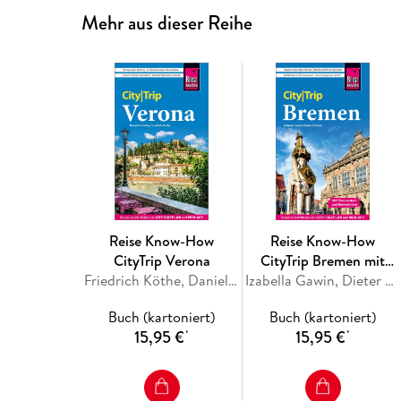
Mehr aus dieser Reihe
Reise Know-How
Reise Know-How
CityTrip Verona
CityTrip Bremen mit
Friedrich Köthe, Daniela Schetar
Überseestadt und
Izabella Gawin, Dieter Schulze
Bremerhaven
Buch (kartoniert)
Buch (kartoniert)
15,95 €
15,95 €
*
*