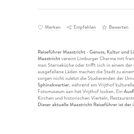
Merken
Empfehlen
Bewerten
Reiseführer Maastricht - Genuss, Kultur und L
Maastricht
vereint Limburger Charme mit fran
man Sterneküche oder trifft sich in einem de
ausgefallene Läden machen die Stadt zu einem
sorgen nicht zuletzt die Studierenden der Unive
Sphinxkwartier
, während am Vrijthof kulturelle
Fotomuseum aan het Vrijthof locken. Ein
Ausf
Kirchen und historischen Vierteln, Restaurant
Dieser aktuelle Maastricht Reiseführer ist der 
Maas selbstständig zu entdecken:
-
Top-Sehenswürdigkeiten & Insider Tipps:
Muse
- Faszinierende Architektur: Maasländische Re
moderne Museumsbauten