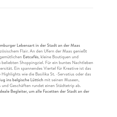
imburger Lebensart in der Stadt an der Maas
zösischem Flair. An den Ufern der Maas genießt
r gemütlichen
Eetcafés
, kleine Boutiquen und
 beliebten Shoppingziel. Für ein buntes Nachtleben
rsität. Ein spannendes Viertel für Kreative ist das
 Highlights wie die Basilika St. -Servatius oder das
lug ins belgische Lüttich
mit seinen Museen,
s und Geschäften rundet einen Städtetrip ab.
ideale Begleiter, um alle Facetten der Stadt an der
en, historische Highlights, versteckte Orte
naissance, Holländischer Klassizismus und