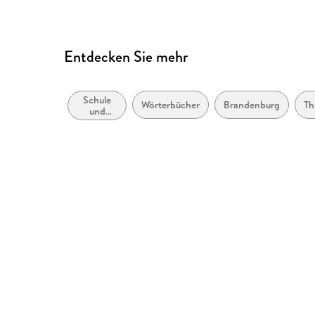
Entdecken Sie mehr
Schule
Wörterbücher
Brandenburg
Th
und
Lernen:
Moderne
(Nicht-
Mutter-
oder
Zweit-)
Sprachen