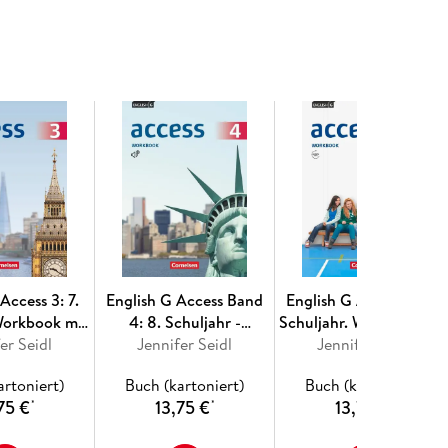
oder kostenlos registrieren) und in der App das
itenzahl eingeben und Lösung finden.
ebote auf unserer Lehr- und Lernplattform lernen.
Access 3: 7.
English G Access Band
English G Access 01: 5.
Workbook mit
4: 8. Schuljahr -
Schuljahr. Workbook mi
s online
er Seidl
Allgemeine Ausgabe -
Jennifer Seidl
mit Audios online und
Jennifer Seidl
Workbook mit Audios
MyBook
artoniert)
Buch (kartoniert)
Buch (kartoniert)
online
75 €
13,75 €
13,75 €
*
*
*