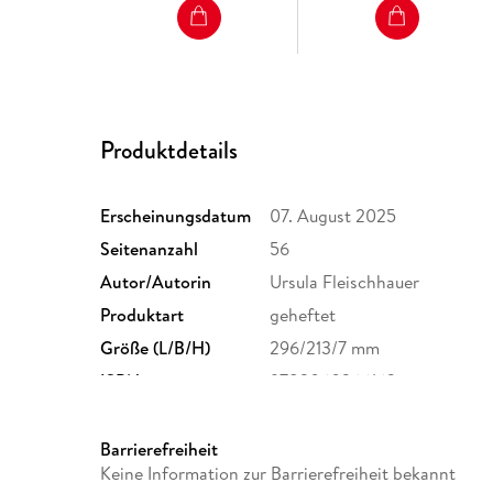
Produktdetails
Erscheinungsdatum
07. August 2025
Seitenanzahl
56
Autor/Autorin
Ursula Fleischhauer
Produktart
geheftet
Größe (L/B/H)
296/213/7 mm
ISBN
9783060366163
Barrierefreiheit
Keine Information zur Barrierefreiheit bekannt