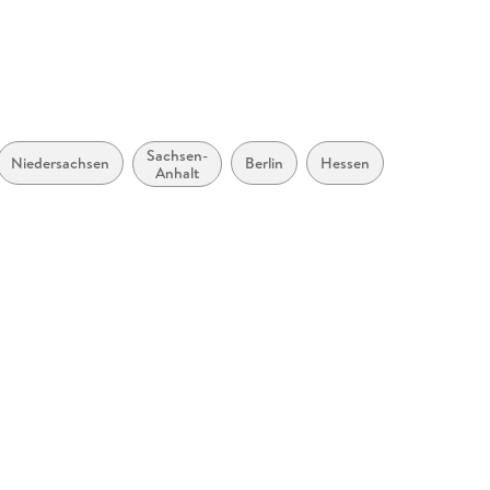
Sachsen-
Rheinland-
Niedersachsen
Berlin
Hessen
Anhalt
Pfalz