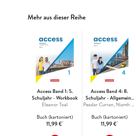
Mehr aus dieser Reihe
Access Band 1: 5.
Access Band 4: 8.
Schuljahr - Workbook
Schuljahr - Allgemeine
Eleanor Toal
Ausgabe 2022 -
Peadar Curran, Niamh Humphreys, Isabel Otto, Petra Bauerschmidt
Workbook mit digitalen
Buch (kartoniert)
Buch (kartoniert)
Medien
11,99 €
11,99 €
*
*