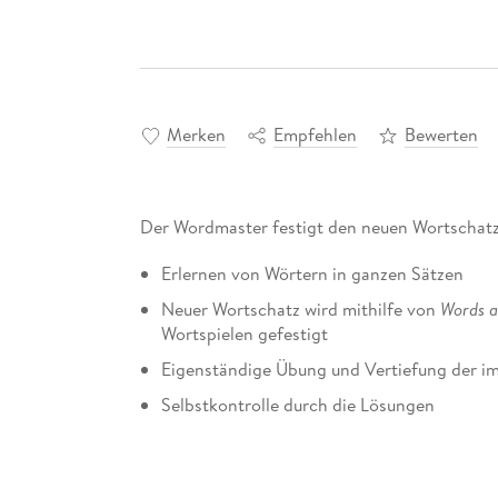
Merken
Empfehlen
Bewerten
Der Wordmaster festigt den neuen Wortschatz
Erlernen von Wörtern in ganzen Sätzen
Neuer Wortschatz wird mithilfe von
Words a
Wortspielen gefestigt
Eigenständige Übung und Vertiefung der im
Selbstkontrolle durch die Lösungen
Die Lösungen finden die Schüler/-innen in de
herunterladen - im App Store oder bei Google 