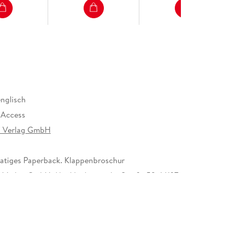
englisch
 Access
n Verlag GmbH
tiges Paperback. Klappenbroschur
 Verlag GmbH, Mecklenburgische Straße 53, 14197
ervice@cornelsen.de