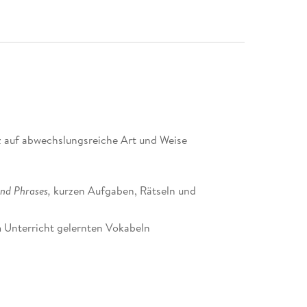
 auf abwechslungsreiche Art und Weise
nd Phrases,
kurzen Aufgaben, Rätseln und
 Unterricht gelernten Vokabeln
r Cornelsen Lernen App: Einfach die kostenlose App
Play.