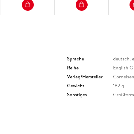
Sprache
deutsch, 
Reihe
English G
Verlag/Hersteller
Cornelse
Gewicht
182 g
Sonstiges
Großforma
Herstelleradresse
Cornelsen
Berlin, s