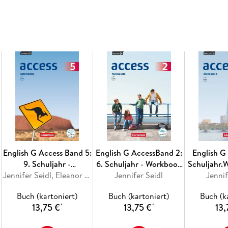
Die App öffnen (Log-in mit Ihren Kundendaten 
hybride Materialpaket zum Titel auswählen. Se
Wir empfehlen die Nutzung aller digitalen Ang
cornelsen. de
English G Access Band 5:
English G AccessBand 2:
English G 
9. Schuljahr -
6. Schuljahr - Workbook
Schuljahr.
Allgemeine Ausgabe -
Jennifer Seidl, Eleanor Toal
mit Audios online
Jennifer Seidl
Audio
Jennif
Workbook mit Audios
Buch (kartoniert)
Buch (kartoniert)
Buch (k
online
13,75 €
13,75 €
13,
*
*