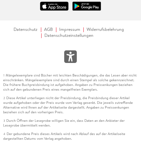
Datenschutz
AGB
Impressum
Widerrufsbelehrung
Datenschutzeinstellungen
Mängelexemplare sind Bücher mit leichten Beschädigungen, die das Lesen aber nicht
1
einschränken. Mängelexemplare sind durch einen Stempel als solche gekennzeichnet.
Die frühere Buchpreisbindung ist aufgehoben. Angaben zu Preissenkungen beziehen
sich auf den gebundenen Preis eines mangelfreien Exemplars.
Diese Artikel unterliegen nicht der Preisbindung, die Preisbindung dieser Artikel
2
wurde aufgehoben oder der Preis wurde vom Verlag gesenkt. Die jeweils zutreffende
Alternative wird Ihnen auf der Artikelseite dargestellt. Angaben zu Preissenkungen
beziehen sich auf den vorherigen Preis.
Durch Öffnen der Leseprobe willigen Sie ein, dass Daten an den Anbieter der
3
Leseprobe übermittelt werden.
Der gebundene Preis dieses Artikels wird nach Ablauf des auf der Artikelseite
4
dargestellten Datums vom Verlag angehoben.