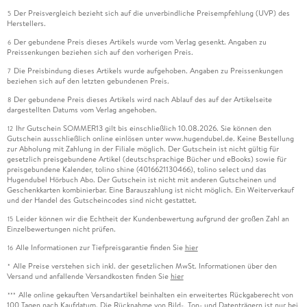
Der Preisvergleich bezieht sich auf die unverbindliche Preisempfehlung (UVP) des
5
Herstellers.
Der gebundene Preis dieses Artikels wurde vom Verlag gesenkt. Angaben zu
6
Preissenkungen beziehen sich auf den vorherigen Preis.
Die Preisbindung dieses Artikels wurde aufgehoben. Angaben zu Preissenkungen
7
beziehen sich auf den letzten gebundenen Preis.
Der gebundene Preis dieses Artikels wird nach Ablauf des auf der Artikelseite
8
dargestellten Datums vom Verlag angehoben.
Ihr Gutschein SOMMER13 gilt bis einschließlich 10.08.2026. Sie können den
12
Gutschein ausschließlich online einlösen unter www.hugendubel.de. Keine Bestellung
zur Abholung mit Zahlung in der Filiale möglich. Der Gutschein ist nicht gültig für
gesetzlich preisgebundene Artikel (deutschsprachige Bücher und eBooks) sowie für
preisgebundene Kalender, tolino shine (4016621130466), tolino select und das
Hugendubel Hörbuch Abo. Der Gutschein ist nicht mit anderen Gutscheinen und
Geschenkkarten kombinierbar. Eine Barauszahlung ist nicht möglich. Ein Weiterverkauf
und der Handel des Gutscheincodes sind nicht gestattet.
Leider können wir die Echtheit der Kundenbewertung aufgrund der großen Zahl an
15
Einzelbewertungen nicht prüfen.
Alle Informationen zur Tiefpreisgarantie finden Sie
hier
16
Alle Preise verstehen sich inkl. der gesetzlichen MwSt. Informationen über den
*
Versand und anfallende Versandkosten finden Sie
hier
Alle online gekauften Versandartikel beinhalten ein erweitertes Rückgaberecht von
***
100 Tagen nach Kaufdatum. Die Rücknahme von Bild-, Ton- und Datenträgern ist nur bei