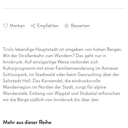
Merken
Empfehlen
Bewerten
Tirols lebendige Hauptstadt ist umgeben von hohen Bergen.
Mit der Straßenbahn zum Wandern? Das geht nur in
Innsbruck. Auf einzigartige Weise verbindet sich
Kulturprogramm mit einer Familienwanderung im Amraser
Schlosspark, im Stadtwald oder beim Geocaching über der
Salzstadt Hall. Das Karwendel, die eindrucksvolle
Wanderregion im Norden der Stadt, sorgt für alpine
Wanderziele. Entlang von Wipptal und Stubaital erforschen
wir die Berge südlich von Innsbruck bis über den
Brennerpass. Das gibt es zu entdecken:- 42 Wander- und
Entdeckertouren mit Kindern: Abwechslungsreiche Kinder-
Outdoorabenteuer von der Waldexpedition auf den Spuren
Mehr aus dieser Reihe
von Moos- und Wassergeistern, über eine gemütliche