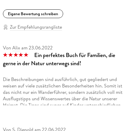
Eigene Bewertung schreiben
Zur Empfehlungsrangliste
Von
Alix
am
23.06.2022
Ein perfektes Buch für Familien, die
gerne in der Natur unterwegs sind!
Die Beschreibungen sind ausführlich, gut gegliedert und
weisen auf viele zusätzlichen Besonderheiten hin. Somit ist
das nicht nur ein Wanderführer, sondern zusätzlich voll mit
Ausflugstipps und Wissenswertes über die Natur unserer
Heimat. Die Tipps sind super auf Kinder unterschiedlichen
Alters abgestimmt, die Wege vielfältig. Da macht es richtig
Spass, in der Natur loszuziehen!
Von S. Diepold
am
22.06.2022