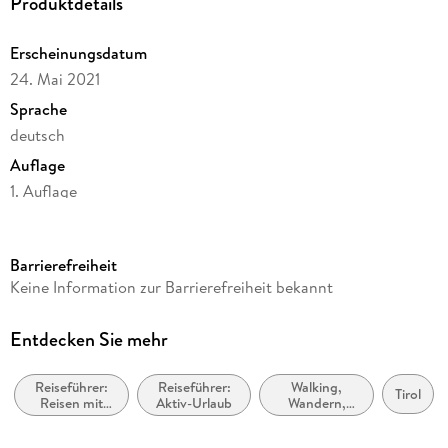
Produktdetails
Erscheinungsdatum
24. Mai 2021
Sprache
deutsch
Auflage
1. Auflage
Seitenanzahl
264
Barrierefreiheit
Reihe
Keine Information zur Barrierefreiheit bekannt
Abenteuer und Erholung für Familien
Autor/Autorin
Entdecken Sie mehr
Verena Wagner
Reiseführer:
Reiseführer:
Walking,
Verlag/Hersteller
Tirol
Reisen mit
Aktiv-Urlaub
Wandern,
Naturzeit Reiseverlag
Kindern,
Trekking
Familienurlaub
Produktart