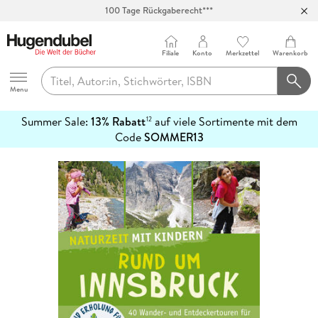
100 Tage Rückgaberecht***
Abholung in über 100 Filialen
Filiale
Konto
Merkzettel
Warenkorb
Hugendubel
Menu
Summer Sale:
13% Rabatt
auf viele Sortimente mit dem
12
mehr
Code
SOMMER13
erfahren