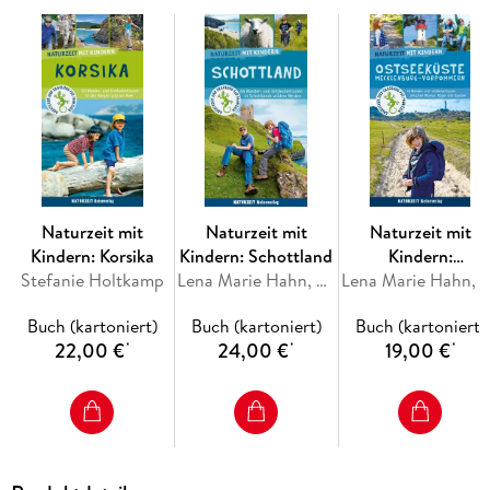
Radtour im Inntal bis zur Bergtour auf schmalen Steigen im
Hochgebirge oder in einer wilden Klamm. - Kinder-Infos zu
Natur und Umwelt- Badeplätze an Seen und am Fluss,
Bergspielplätze, familienfreundliche Ausflugsziele, Museen
und Parks- Campingführer und andere Übernachtungstipps
Naturzeit mit
Naturzeit mit
Naturzeit mit
Kindern: Korsika
Kindern: Schottland
Kindern:
Stefanie Holtkamp
Lena Marie Hahn, Stefanie Holtkamp
Ostseeküste
Lena Marie Hahn, Stefanie Holt
Mecklenburg-
Buch (kartoniert)
Buch (kartoniert)
Buch (kartoniert)
Vorpommern
22,00 €
24,00 €
19,00 €
*
*
*