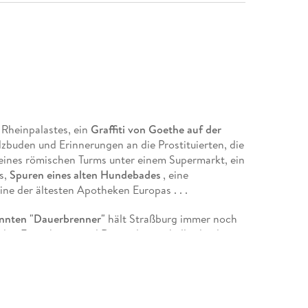
s Rheinpalastes, ein
Graffiti von Goethe auf der
lzbuden und Erinnerungen an die Prostituierten, die
e eines römischen Turms unter einem Supermarkt, ein
s,
Spuren eines alten Hundebades
, eine
ne der ältesten Apotheken Europas . . .
annten
"Dauerbrenner"
hält Straßburg immer noch
r den Einwohnern und Reisenden enthüllt, die die
achten, Straßburg wie ihre Westentasche zu
Seite dieser faszinierenden Stadt entdecken
wollen.