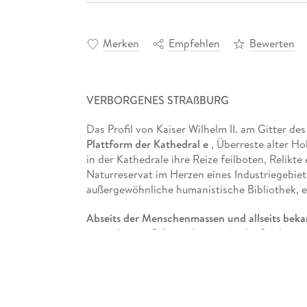
Merken
Empfehlen
Bewerten
VERBORGENES STRAßBURG
Das Profil von Kaiser Wilhelm II. am Gitter de
Plattform der Kathedral
e
, Überreste alter Ho
in der Kathedrale ihre Reize feilboten, Relikt
Naturreservat im Herzen eines Industriegebiet
außergewöhnliche humanistische Bibliothek, ei
Abseits der Menschenmassen und allseits bek
gut gehütete Schätze
bereit, die die Stadt nu
üblichen Wege verlassen.
Ein
unentbehrlicher Reiseführer für alle,
die d
kennen, oder auch diejenigen, die eine
andere 