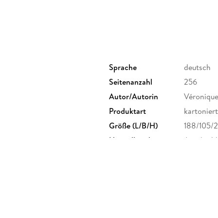
Sprache
deutsch
Seitenanzahl
256
Autor/Autorin
Véronique
Produktart
kartoniert
Größe (L/B/H)
188/105/
Herstelleradresse
Jonglez V
info@jong