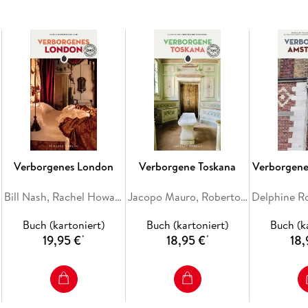
VERBORGENES - Die etwas anderen Reisefüh
Preisgekrönte Reiseführer
, verfasst von lo
faszinierende Orte, die selbst Einheimisch
Geheimtipps,
(jahrelang erforschte)
einziga
Reiseführer zu finden und der breiten Öffen
Spannende Entdeckungstouren
abseits der
Verborgenes London
Verborgene Toskana
Verborgen
Voller
faszinierender Fakten
, liebevoller
Det
Ein
Muss für Einheimische und neugierige 
Bill Nash, Rachel Howard
Jacopo Mauro, Roberto di Fernando
Facetten kennenlernen möchten
Buch (kartoniert)
Buch (kartoniert)
Buch (k
19,95 €
18,95 €
18,
*
*