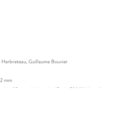
 Herbreteau, Guillaume Bouvier
22 mm
erlag, 25, rue du Maréchal Foch, 78000 Versailles,
lezverlag.com