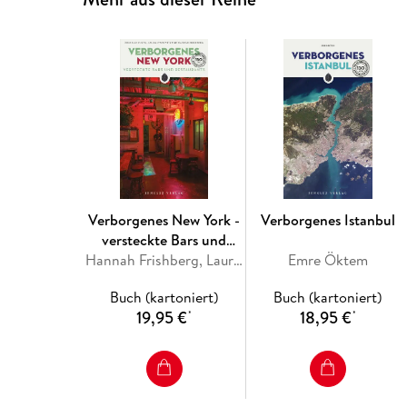
Verborgenes New York -
Verborgenes Istanbul
versteckte Bars und
Restaurants
Hannah Frishberg, Laura Itzkowitz, Michelle Young
Emre Öktem
Buch (kartoniert)
Buch (kartoniert)
19,95 €
18,95 €
*
*