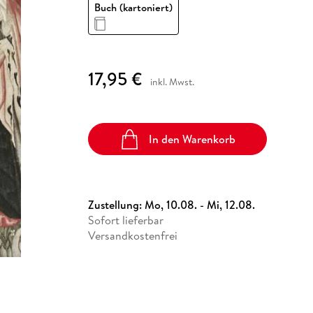
Fremdsprachige Bücher
Buch (kartoniert)
n Lernhilfen
 Jugendbücher
eiber
Hörbuch Downloads im Bundle
cher
 Vergleich
 Puzzlezubehör
Lernen
New Adult
STABILO
Taschenbücher
hilfen
hriller
 Backen
er
lender
Ratgeber
op
hriller
Romance
17,95 €
inkl. Mwst.
Sachbücher
precher:innen
Science Fiction
Fremdsprachige Bücher
In den Warenkorb
Zustellung:
Mo, 10.08. - Mi, 12.08.
Sofort lieferbar
Versandkostenfrei