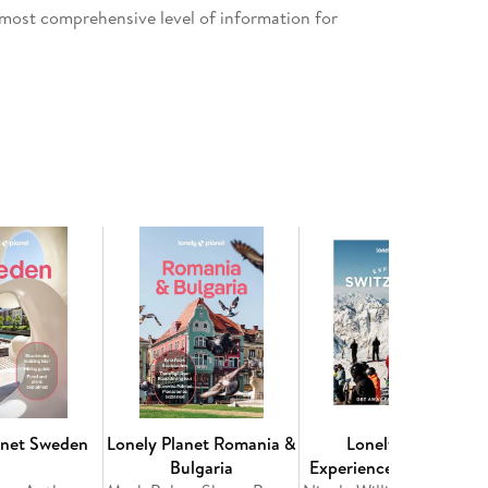
most comprehensive level of information for
o use so you can navigate Mediterranean Europe
erfect adventure with suggestions for extended
ity-led excursions
rinking, nightlife, shopping, accommodation,
 on arriving; transport; local etiquette; using
and phrases; accessibility; and responsible travel
 through stories that delve deep into local life,
e
anet Sweden
Lonely Planet Romania &
Lonely Planet
Bulgaria
Experience Switzerland