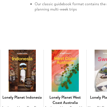
Our classic guidebook format contains the 
planning multi-week trips
All-new structure and design that's easy t
effortlessly
Exciting itineraries help you create your p
journeys, day trips, walking tours and activ
Expert local recommendations on eating, d
festivals, when to go and more
Vibrant photography and maps
Get fresh takes on must-visit sights
Essential information toolkit containing tips
money; LGBTIQ+ travel advice; useful words 
Connect with Mediterranean European culture
history and traditions
Covers: France, Greece, Italy, Spain, Türkiy
Lonely Planet Indonesia
Lonely Planet West
Lonely Pl
Coast Australia