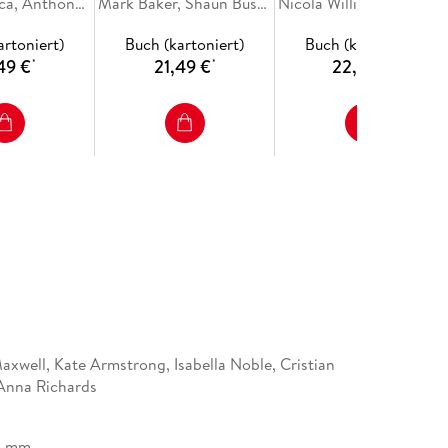
Marc Di Duca, Anthony Ham, Nanjala Nyabola
Mark Baker, Shaun Busuttil, Leonid Ragozin, Monica Suma
Nicola Williams, Caroline Bishop, Marc Di Duca, Anthony Haywood, Simon Richmond
the heart of this extraordinary part of the world
artoniert)
Buch (kartoniert)
Buch (kartoniert)
49 €
21,49 €
22,99 €
*
*
*
axwell, Kate Armstrong, Isabella Noble, Cristian
Anna Richards
1 mm