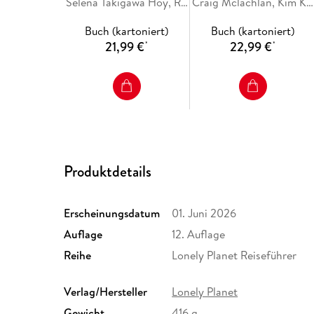
Selena Takigawa Hoy, Ray Bartlett, Rob Goss, Felicity Hughes, Jessica Korteman
Craig Mclachlan, Kim Kahan, Jessica Korteman, Rie Miyoshi, Kathryn Wortley
Buch (kartoniert)
Buch (kartoniert)
21,99 €
22,99 €
*
*
Produktdetails
Erscheinungsdatum
01. Juni 2026
Auflage
12. Auflage
Reihe
Lonely Planet Reiseführer
Verlag/Hersteller
Lonely Planet
Gewicht
416 g