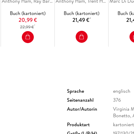
Anthony Ham, Ray Bartlett, Jade Bremner, Mark Eveleigh, Narina Exelby
Anthony Ham, Trent Holden
Create a trip that's uniquely yours and get to 
with Lonely Planet's MediterraneanEurope.
Buch (kartoniert)
Buch (kartoniert)
Buch (k
20,99 €
21,49 €
21,
*
*
22,99 €
Sprache
englisch
Seitenanzahl
376
Autor/Autorin
Virginia M
Bonetto, 
Produktart
kartoniert
Größe (L/B/H)
197/130/2