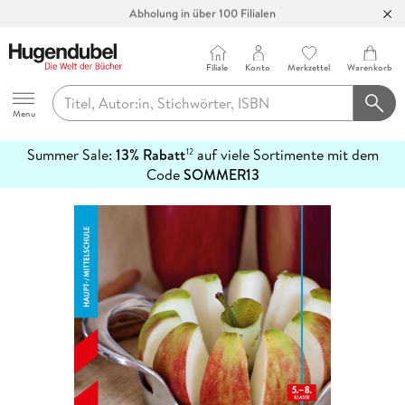
Abholung in über 100 Filialen
Filiale
Konto
Merkzettel
Warenkorb
Hugendubel
Menu
Summer Sale:
13% Rabatt
auf viele Sortimente mit dem
12
mehr
Code
SOMMER13
erfahren