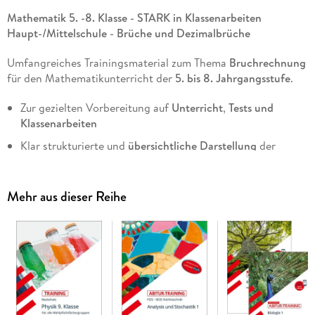
Mathematik 5. -8. Klasse - STARK in Klassenarbeiten
Haupt-/Mittelschule - Brüche und Dezimalbrüche
Umfangreiches Trainingsmaterial zum Thema
Bruchrechnung
für den Mathematikunterricht der
5. bis 8. Jahrgangsstufe
.
Zur gezielten Vorbereitung auf
Unterricht
,
Tests und
Klassenarbeiten
Klar strukturierte und
übersichtliche Darstellung
der
Lerninhalte
Verständlich formulierte
Rechenregeln
Mehr aus dieser Reihe
Schülergerechte Schritt-für-Schritt-
Erklärungen
und
Beispiele
zu jedem Themengebiet
Über 200 differenzierte
Aufgaben
mit hilfreichen
Tipps
Mustertests
zur selbstständigen Wissensüberprüfung inkl.
Angaben zu Zeitbedarf und Punkteverteilung
Ausführliche
Lösungsvorschläge
mit detaillierten