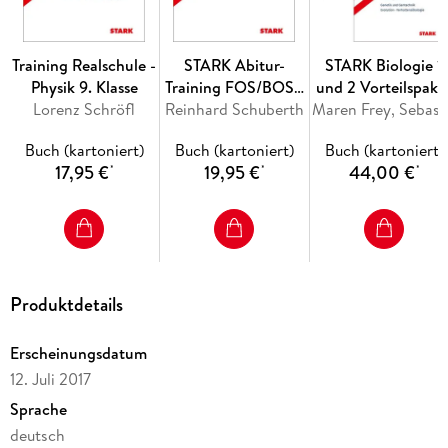
Rechenschritten zu allen Aufgaben
Training Realschule -
STARK Abitur-
STARK Biologie 1
Physik 9. Klasse
Training FOS/BOS -
und 2 Vorteilspake
Lorenz Schröfl
Reinhard Schuberth
Mathematik Bayern
- Abitur-Training
Maren Frey, 
11. Klasse
Buch (kartoniert)
Buch (kartoniert)
Buch (kartoniert)
Nichttechnik, Band
17,95 €
19,95 €
44,00 €
*
*
*
1
Produktdetails
Erscheinungsdatum
12. Juli 2017
Sprache
deutsch