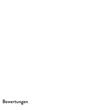
Gewicht
425 g
Größe (L/B/H)
264/195/15 mm
ISBN
9783866688124
Herstelleradresse
STARK Verlag GmbH, Claudius-Keller-Straße 3c, 81669
München, info@stark-verlag.de
Bewertungen