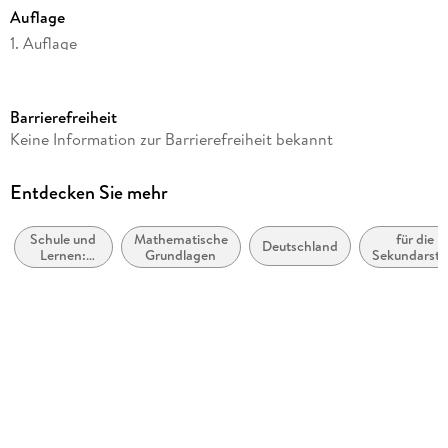
Auflage
1. Auflage
Seitenanzahl
138
Barrierefreiheit
Reihe
Keine Information zur Barrierefreiheit bekannt
Training
Autor/Autorin
Entdecken Sie mehr
Walter Modschiedler
Schule und
Mathematische
für die
Verlag/Hersteller
Deutschland
Lernen:
Grundlagen
Sekundarstu
Stark Verlag GmbH
Mathematik
I
Produktart
kartoniert
Abbildungen
dreifarbig
Schulform
Hauptschule, Gesamtschule