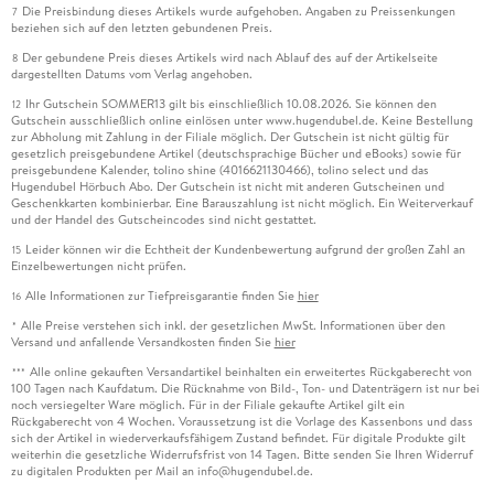
Die Preisbindung dieses Artikels wurde aufgehoben. Angaben zu Preissenkungen
7
beziehen sich auf den letzten gebundenen Preis.
Der gebundene Preis dieses Artikels wird nach Ablauf des auf der Artikelseite
8
dargestellten Datums vom Verlag angehoben.
Ihr Gutschein SOMMER13 gilt bis einschließlich 10.08.2026. Sie können den
12
Gutschein ausschließlich online einlösen unter www.hugendubel.de. Keine Bestellung
zur Abholung mit Zahlung in der Filiale möglich. Der Gutschein ist nicht gültig für
gesetzlich preisgebundene Artikel (deutschsprachige Bücher und eBooks) sowie für
preisgebundene Kalender, tolino shine (4016621130466), tolino select und das
Hugendubel Hörbuch Abo. Der Gutschein ist nicht mit anderen Gutscheinen und
Geschenkkarten kombinierbar. Eine Barauszahlung ist nicht möglich. Ein Weiterverkauf
und der Handel des Gutscheincodes sind nicht gestattet.
Leider können wir die Echtheit der Kundenbewertung aufgrund der großen Zahl an
15
Einzelbewertungen nicht prüfen.
Alle Informationen zur Tiefpreisgarantie finden Sie
hier
16
Alle Preise verstehen sich inkl. der gesetzlichen MwSt. Informationen über den
*
Versand und anfallende Versandkosten finden Sie
hier
Alle online gekauften Versandartikel beinhalten ein erweitertes Rückgaberecht von
***
100 Tagen nach Kaufdatum. Die Rücknahme von Bild-, Ton- und Datenträgern ist nur bei
noch versiegelter Ware möglich. Für in der Filiale gekaufte Artikel gilt ein
Rückgaberecht von 4 Wochen. Voraussetzung ist die Vorlage des Kassenbons und dass
sich der Artikel in wiederverkaufsfähigem Zustand befindet. Für digitale Produkte gilt
weiterhin die gesetzliche Widerrufsfrist von 14 Tagen. Bitte senden Sie Ihren Widerruf
zu digitalen Produkten per Mail an info@hugendubel.de.