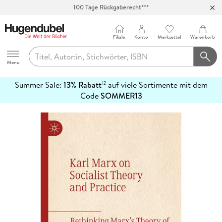
100 Tage Rückgaberecht***
Abholung in über 100 Filialen
Filiale
Konto
Merkzettel
Warenkorb
Hugendubel
Menu
Summer Sale:
13% Rabatt
auf viele Sortimente mit dem
12
mehr
Code
SOMMER13
erfahren