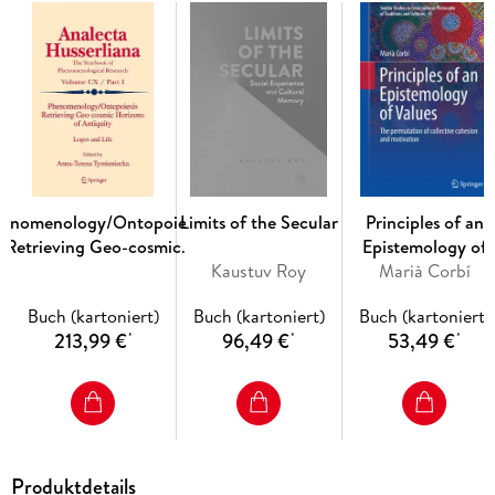
1. The Real Man in the Objectified Relationship. - 2. Concept
of Preposition and Analysis on Relevant Issues. - 3. Marx s
Economic Analysis and Sociological Critique of Capitalism. -
4. The logic of Marx s view of emancipation. - 5. Marxian and
non-Marxian theories: what is the Demarcation? . - 6.
Marxian and non-Marxian views on distributive justice. - 7.
The concept of Justice in Marx s theory. - 8. Predicament of
distributive justice in the socialist system. - 9. Pre-modern,
modern and post-modern: what do historical changes mean
enomenology/Ontopoiesis
Limits of the Secular
Principles of an
to Marx s theory? .
Retrieving Geo-cosmic
Epistemology of
Horizons of Antiquity
Kaustuv Roy
Marià Corbí
Values
Buch (kartoniert)
Buch (kartoniert)
Buch (kartoniert)
213,99 €
96,49 €
53,49 €
*
*
*
Produktdetails