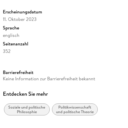
Erscheinungsdatum
11. Oktober 2023
Sprache
englisch
Seitenanzahl
352
Reihe
Philosophy and Religion (R0)
Barrierefreiheit
Autor/Autorin
Keine Information zur Barrierefreiheit bekannt
Wei Xiaoping
Verlag/Hersteller
Entdecken Sie mehr
Springer
Soziale und politische
Politikwissenschaft
Abbildungen
Philosophie
und politische Theorie
XVII, 332 p.
Gewicht