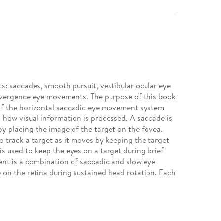
s: saccades, smooth pursuit, vestibular ocular eye
vergence eye movements. The purpose of this book
of the horizontal saccadic eye movement system
 how visual information is processed. A saccade is
by placing the image of the target on the fovea.
 track a target as it moves by keeping the target
s used to keep the eyes on a target during brief
t is a combination of saccadic and slow eye
 on the retina during sustained head rotation. Each
ent, that is, movements of both eyes together
ce movement is a non-conjugate eye movement
e closer or farther away. In this book, a 2009
ed for horizontal saccades that is 3rd-order and