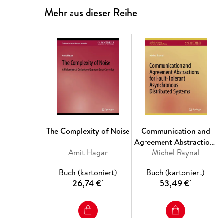
Mehr aus dieser Reihe
The Complexity of Noise
Communication and
Agreement Abstractions
Amit Hagar
for Fault-Tolerant
Michel Raynal
Asynchronous
Buch (kartoniert)
Buch (kartoniert)
Distributed Systems
26,74 €
53,49 €
*
*