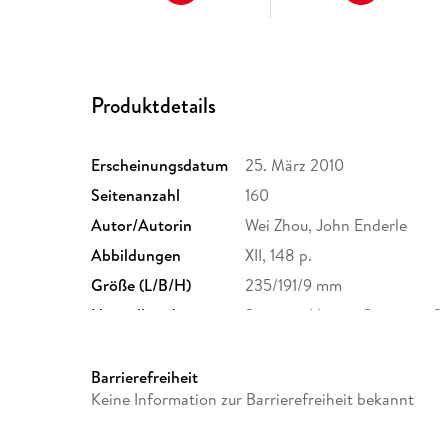
Produktdetails
Erscheinungsdatum
25. März 2010
Seitenanzahl
160
Autor/Autorin
Wei Zhou, John Enderle
Abbildungen
XII, 148 p.
Größe (L/B/H)
235/191/9 mm
Herstelleradresse
Springer Nature Customer S
Europaplatz 3, 69115 Heidelb
ProductSafety@springernat
Barrierefreiheit
Keine Information zur Barrierefreiheit bekannt