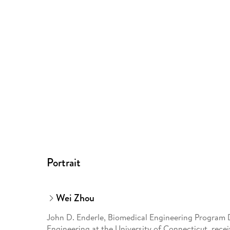
Portrait
Wei Zhou
John D. Enderle, Biomedical Engineering Program D
Engineering at the University of Connecticut, receiv