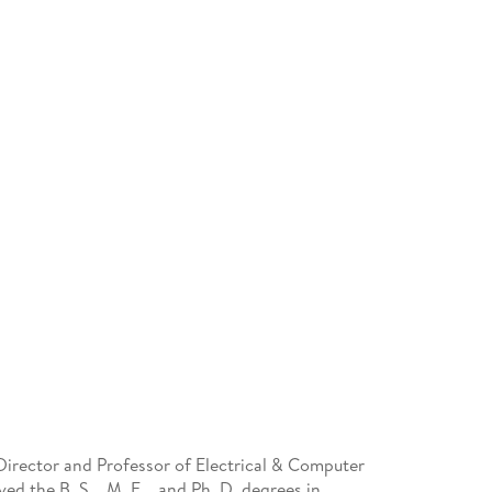
irector and Professor of Electrical & Computer
ed the B. S. , M. E. , and Ph. D. degrees in