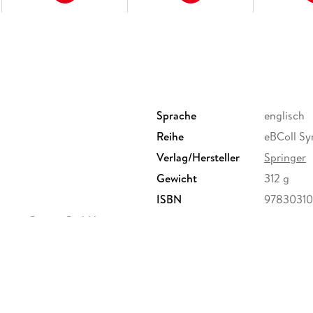
Sprache
englisch
Reihe
eBColl Sy
Verlag/Hersteller
Springer
Gewicht
312 g
ISBN
97830310
ervice Center GmbH,
erg,
ure.com