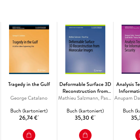
linear, and controlled by a physiologically b
plant and saccade generator are the basic ele
saccades is initiated by the superior colliculus
and involves a complex neural circuit in the m
series on models of horizontal eye movement
Saccadic Eye Movement Model and Post-Sacca
Neural Network for the Saccade Controller
Inhaltsverzeichnis
2009 Linear Homeomorphic Saccadic Eye Mov
Dynamic and Glissadic Overshoot. - Neural Ne
Tragedy in the Gulf
Deformable Surface 3D
Analysis T
Reconstruction from
Informati
George Catalano
Monocular Images
Mathieu Salzmann, Pascal Fua
Buch (kartoniert)
Buch (kartoniert)
Buch (k
26,74 €
35,30 €
35,
*
*