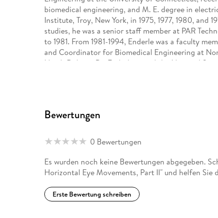
biomedical engineering, and M. E. degree in electr
Institute, Troy, New York, in 1975, 1977, 1980, and 1
studies, he was a senior staff member at PAR Tech
to 1981. From 1981-1994, Enderle was a faculty mem
and Coordinator for Biomedical Engineering at Nor
North Dakota. Dr. Enderle joined the National Sci
Biomedical Engineering & Research Aiding Persons 
June 1995. In January 1995, he joined the faculty o
Professor and Head of the Electrical & Systems En
the Director for the Biomedical Engineering Progra
Bewertungen
Institute of Electrical & Electronics Engineers (IEE
Magazine, the 2004 EMBS Service Award Recipient,
Medicine and Biology Society (EMBS), EMBS Confer
0 Bewertungen
Conference of the IEEE EMBS and World Congress 
in 2000, a past EMBS Vice-President for Publicatio
Es wurden noch keine Bewertungen abgegeben. Schr
Member and Student Activities, Fellow of the Ameri
Horizontal Eye Movements, Part II" und helfen Sie
Engineering (AIMBE), an ABET Program Evaluator f
Engineering Accreditation Commission, a member o
Erste Bewertung schreiben
Education and Biomedical Engineering Division Ch
Biomedical Engineering Society. Enderle was elec