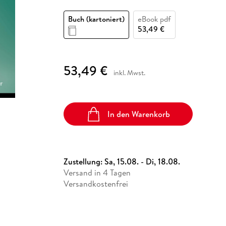
Fremdsprachige Bücher
n Lernhilfen
 Jugendbücher
eiber
Hörbuch Downloads im Bundle
cher
 Vergleich
 Puzzlezubehör
Lernen
New Adult
STABILO
Taschenbücher
Buch (kartoniert)
eBook pdf
hilfen
hriller
 Backen
er
lender
Ratgeber
53,49 €
op
hriller
Romance
Sachbücher
53,49 €
precher:innen
inkl. Mwst.
Science Fiction
Fremdsprachige Bücher
In den Warenkorb
Zustellung:
Sa, 15.08. - Di, 18.08.
Versand in 4 Tagen
Versandkostenfrei