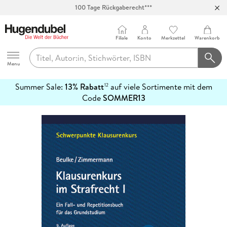
100 Tage Rückgaberecht***
Abholung in über 100 Filialen
Filiale
Konto
Merkzettel
Warenkorb
Hugendubel
Menu
Summer Sale:
13% Rabatt
auf viele Sortimente mit dem
12
mehr
Code
SOMMER13
erfahren