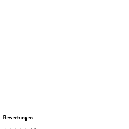
ISBN
9783811456631
Herstelleradresse
C.F. Müller Verlag, Waldhofer Str. 100, 69123 Heidelberg,
info@cfmueller.de
Bewertungen