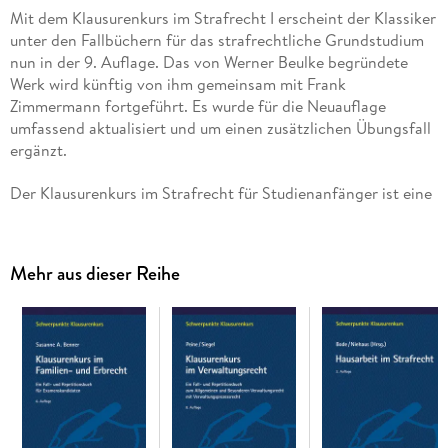
Mit dem Klausurenkurs im Strafrecht I erscheint der Klassiker
unter den Fallbüchern für das strafrechtliche Grundstudium
nun in der 9. Auflage. Das von Werner Beulke begründete
Werk wird künftig von ihm gemeinsam mit Frank
Zimmermann fortgeführt. Es wurde für die Neuauflage
umfassend aktualisiert und um einen zusätzlichen Übungsfall
ergänzt.
Der Klausurenkurs im Strafrecht für Studienanfänger ist eine
Kombination aus Fallbuch und problemorientiertem
Repetitionskurs in den Kernbereichen des Strafrechts mit
speziellen Arbeitsanweisungen zum Schreiben von Klausuren
Mehr aus dieser Reihe
und zur Falllösungstechnik. Typische in Übungen und
Lehrveranstaltungen erprobte Anfängerfälle werden
exemplarisch gelöst, weshalb sie sich auch für die Repetition
des unverzichtbaren Basiswissens eignen. Der Fallsammlung
ist eine Einführung in die Technik des Klausurenschreibens
vorangestellt.
Die Reihe: