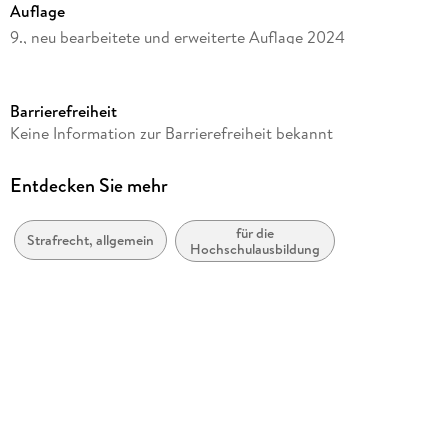
Auflage
9., neu bearbeitete und erweiterte Auflage 2024
Seitenanzahl
XXIII
Barrierefreiheit
Reihe
Keine Information zur Barrierefreiheit bekannt
Schwerpunkte Klausurenkurs
Autor/Autorin
Entdecken Sie mehr
Werner Beulke, Frank Zimmermann
für die
Verlag/Hersteller
Strafrecht, allgemein
Hochschulausbildung
Müller C.F.
Produktart
kartoniert
Gewicht
720 g
Größe (L/B/H)
241/171/22 mm