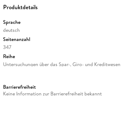
Produktdetails
Sprache
deutsch
Seitenanzahl
347
Reihe
Untersuchungen über das Spar-, Giro- und Kreditwesen
(SGK), 95
Autor/Autorin
Barrierefreiheit
Wilfried Fuhrmann
Keine Information zur Barrierefreiheit bekannt
Verlag/Hersteller
Duncker & Humblot
Produktart
kartoniert
Abbildungen