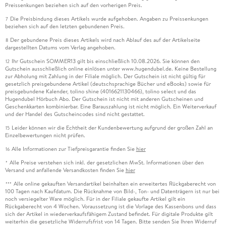
Preissenkungen beziehen sich auf den vorherigen Preis.
Die Preisbindung dieses Artikels wurde aufgehoben. Angaben zu Preissenkungen
7
beziehen sich auf den letzten gebundenen Preis.
Der gebundene Preis dieses Artikels wird nach Ablauf des auf der Artikelseite
8
dargestellten Datums vom Verlag angehoben.
Ihr Gutschein SOMMER13 gilt bis einschließlich 10.08.2026. Sie können den
12
Gutschein ausschließlich online einlösen unter www.hugendubel.de. Keine Bestellung
zur Abholung mit Zahlung in der Filiale möglich. Der Gutschein ist nicht gültig für
gesetzlich preisgebundene Artikel (deutschsprachige Bücher und eBooks) sowie für
preisgebundene Kalender, tolino shine (4016621130466), tolino select und das
Hugendubel Hörbuch Abo. Der Gutschein ist nicht mit anderen Gutscheinen und
Geschenkkarten kombinierbar. Eine Barauszahlung ist nicht möglich. Ein Weiterverkauf
und der Handel des Gutscheincodes sind nicht gestattet.
Leider können wir die Echtheit der Kundenbewertung aufgrund der großen Zahl an
15
Einzelbewertungen nicht prüfen.
Alle Informationen zur Tiefpreisgarantie finden Sie
hier
16
Alle Preise verstehen sich inkl. der gesetzlichen MwSt. Informationen über den
*
Versand und anfallende Versandkosten finden Sie
hier
Alle online gekauften Versandartikel beinhalten ein erweitertes Rückgaberecht von
***
100 Tagen nach Kaufdatum. Die Rücknahme von Bild-, Ton- und Datenträgern ist nur bei
noch versiegelter Ware möglich. Für in der Filiale gekaufte Artikel gilt ein
Rückgaberecht von 4 Wochen. Voraussetzung ist die Vorlage des Kassenbons und dass
sich der Artikel in wiederverkaufsfähigem Zustand befindet. Für digitale Produkte gilt
weiterhin die gesetzliche Widerrufsfrist von 14 Tagen. Bitte senden Sie Ihren Widerruf