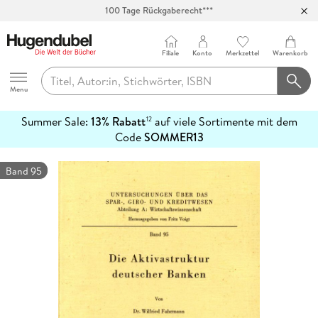
100 Tage Rückgaberecht***
Abholung in über 100 Filialen
Filiale
Konto
Merkzettel
Warenkorb
Hugendubel
Menu
Summer Sale:
13% Rabatt
auf viele Sortimente mit dem
12
mehr
Code
SOMMER13
erfahren
Band 95