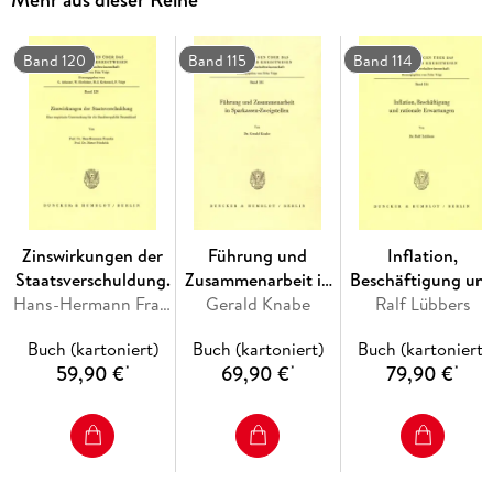
Band 120
Band 115
Band 114
Zinswirkungen der
Führung und
Inflation,
Staatsverschuldung.
Zusammenarbeit in
Beschäftigung un
Hans-Hermann Francke, Dieter Friedrich
Gerald Knabe
Sparkassen-
Ralf Lübbers
rationale
Zweigstellen.
Erwartungen.
Buch (kartoniert)
Buch (kartoniert)
Buch (kartoniert)
59,90 €
69,90 €
79,90 €
*
*
*