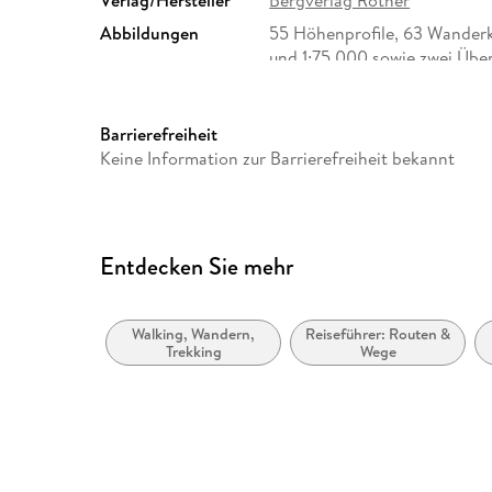
Abbildungen
55 Höhenprofile, 63 Wander
und 1:75.000 sowie zwei Übe
Größe (L/B/H)
161/113/10 mm
Herstelleradresse
Bergverlag Rother GmbH, Ke
Barrierefreiheit
Oberhaching, bergverlag@ro
Keine Information zur Barrierefreiheit bekannt
Entdecken Sie mehr
Walking, Wandern,
Reiseführer: Routen &
Trekking
Wege