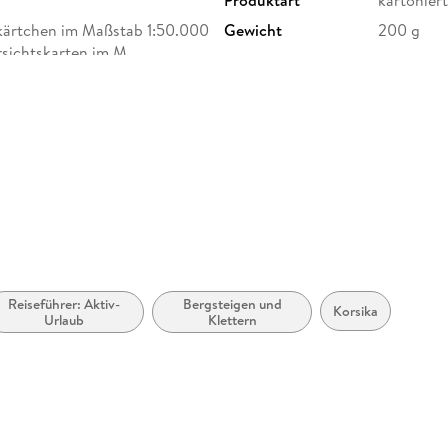
kärtchen im Maßstab 1:50.000
Gewicht
200 g
rsichtskarten im M
ISBN
97837633
ltenring 672, 82696
ther.de
Reiseführer: Aktiv-
Bergsteigen und
Korsika
Urlaub
Klettern