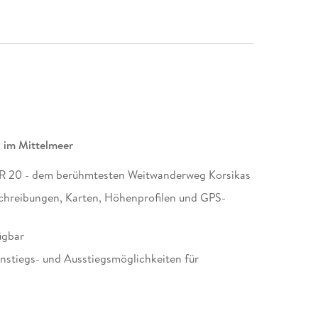
 im Mittelmeer
R 20 - dem berühmtesten Weitwanderweg Korsikas
eschreibungen, Karten, Höhenprofilen und GPS-
ügbar
instiegs- und Ausstiegsmöglichkeiten für
Quellen, Verkehrsanbindung und korsischen