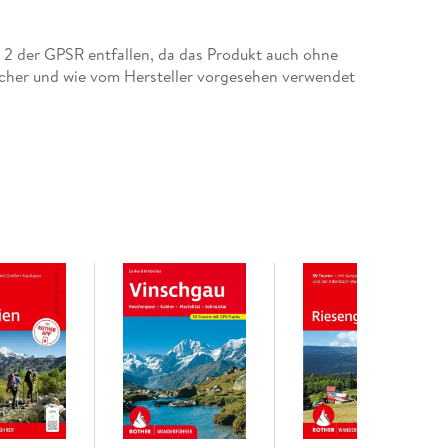
ntelanger Wandererfahrung auf der Insel
tz 2 der GPSR entfallen, da das Produkt auch ohne
cher und wie vom Hersteller vorgesehen verwendet
ern lieben: wilde Berge, einsame Hochlagen, tiefe
h. Der GR 20 gilt als der berühmteste
indrucksvollsten Fernwanderwege Europas. Auf
el und verläuft meist in alpiner Höhe von etwa
h und voller spektakulärer Natur - Wandern auf
isst.
chreibt den gesamten Verlauf dieses
ten Etappen. Neben verlässlichen
 Übernachtungsmöglichkeiten, Verpflegung,
Auch Gipfelabstecher, Varianten sowie Einstieg-
t - perfekt, um auch kürzere Mehrtagestouren auf
einer ganzen Vielfalt: luftige Berggrate,
ke und die herzliche korsische Gastfreundschaft
erien.