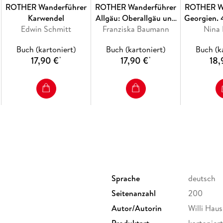
ROTHER Wanderführer
ROTHER Wanderführer
ROTHER W
Karwendel
Allgäu: Oberallgäu und
Georgien. 
Jede Etappe ist mit einem Kartenausschnitt, 
Edwin Schmitt
Franziska Baumann
Kleinwalsertal. 50
Kleinen 
Nina
ausgestattet - das gibt maximale Orientierung
Touren rund um
Kaukasus 
App verfügbar. Damit wird dieser Rother Wan
Buch (kartoniert)
Buch (kartoniert)
Buch (k
Immenstadt, Bad
Tbi
GR 20.
17,90 €
17,90 €
18,
*
*
Hindelang, Sonthofen
und Oberstdorf.
Die Autoren Willi und Kristin Hausmann und M
unterwegs und teilen in diesem Buch ihre gro
die Kultur der Insel.
Sprache
deutsch
6
Seitenanzahl
200
Autor/Autorin
Willi Hau
Produktart
kartoniert