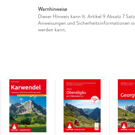
Verfasst von Korsika-Experten mit jahrzeh
Warnhinweise
Dieser Hinweis kann lt. Artikel 9 Absatz 7 Sa
Anweisungen und Sicherheitsinformationen si
Korsika ist ein Paradies für alle, die das Wand
werden kann.
Schluchten und das blaue Meer zum Greifen na
Weitwanderweg Korsikas - und als einer der e
rund 180 Kilometern führt er quer über die Ins
2000 Metern. Anspruchsvoll, abwechslungsreic
dem GR 20 ist ein Abenteuer, das man nie verg
Der Rother Wanderführer »Korsika GR 20« bes
Weitwanderwegs in 19 sorgfältig ausgearbeite
Routenbeschreibungen enthält er Hinweise zu
Quellen, Verkehrsanbindung und vielem mehr. 
und Ausstiegsmöglichkeiten werden vorgestell
Korsika zu planen.
Wer auf dem GR 20 wandert, erlebt Korsika in s
erfrischende Badegumpen, weite Panoramablic
mit ihren typischen Spezialitäten aus den Berg