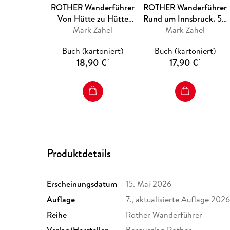
ROTHER Wanderführer
ROTHER Wanderführer
Von Hütte zu Hütte
Rund um Innsbruck. 54
Mark Zahel
Zillertal. 5
Touren im Karwendel, in
Mark Zahel
Mehrtagestouren in den
den Tuxer Alpen und im
Buch (kartoniert)
Buch (kartoniert)
Zillertaler und Tuxer
Sellrain
18,90 €
17,90 €
*
*
Alpen - mit dem Berliner
Höhenweg
Produktdetails
Erscheinungsdatum
15. Mai 2026
Auflage
7., aktualisierte Auflage 202
Reihe
Rother Wanderführer
Verlag/Hersteller
Bergverlag Rother