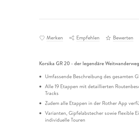
Merken
Empfehlen
Bewerten
Korsika GR 20 - der legendäre Weitwanderweg
Umfassende Beschreibung des gesamten G
Alle 19 Etappen mit detaillierten Routenb
Tracks
Zudem alle Etappen in der Rother App verf
Varianten, Gipfelabstecher sowie flexible E
individuelle Touren
Praktische Infos zu Hütten, Verpflegung, 
Spezialitäten