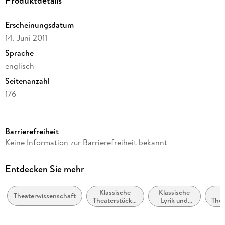
Produktdetails
Erscheinungsdatum
14. Juni 2011
Sprache
englisch
Seitenanzahl
176
Reihe
Oberon Modern Plays
Barrierefreiheit
Autor/Autorin
Keine Information zur Barrierefreiheit bekannt
William Shakespeare
Herausgegeben von
Entdecken Sie mehr
Jonathan Bate, Eric Rasmussen
Klassische
Klassische
Verlag/Hersteller
Theaterwissenschaft
Theaterstücke,
Lyrik und
Thea
Penguin Random House LLC
Dramen (vor
Dichtung
Dr
1900)
(vor dem 20.
Produktart
Jahrhundert)