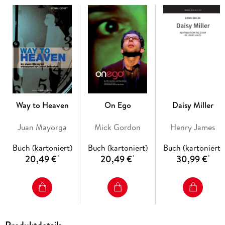
readers, these modern and accessible editions from the
Royal Shakespeare Company set a new standard in
Shakespearean literature for the twenty-first century.
Way to Heaven
On Ego
Daisy Miller
Juan Mayorga
Mick Gordon
Henry James
Buch (kartoniert)
Buch (kartoniert)
Buch (kartoniert)
20,49 €
20,49 €
30,99 €
*
*
*