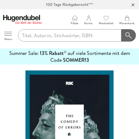
100 Tage Rückgaberecht***
Abholung in über 100 Filialen
Filiale
Konto
Merkzettel
Warenkorb
Hugendubel
Menu
Summer Sale:
13% Rabatt
auf viele Sortimente mit dem
12
mehr
Code
SOMMER13
erfahren