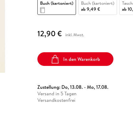
Fremdsprachige Bücher
Buch (kartoniert)
Buch (kartoniert)
Tasc
n Lernhilfen
 Jugendbücher
eiber
Hörbuch Downloads im Bundle
cher
 Vergleich
 Puzzlezubehör
Lernen
New Adult
STABILO
ab
9,49 €
ab
10
Taschenbücher
hilfen
hriller
 Backen
er
lender
Ratgeber
op
hriller
Romance
12,90 €
inkl. Mwst.
Sachbücher
precher:innen
Science Fiction
Fremdsprachige Bücher
In den Warenkorb
Zustellung:
Do, 13.08. - Mo, 17.08.
Versand in 5 Tagen
Versandkostenfrei