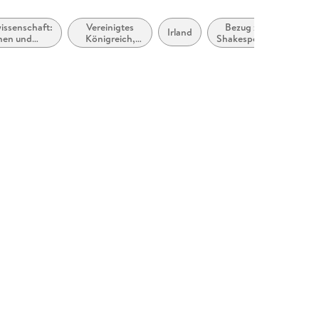
wissenschaft:
Vereinigtes
Bezug zu
Irland
men und
Königreich,
Shakespeare
matiker
Großbritannien