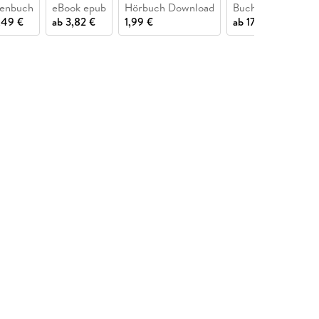
henbuch
eBook epub
Hörbuch Download
Buch (gebunden)
,49 €
ab
3,82 €
1,99 €
ab
17,49 €