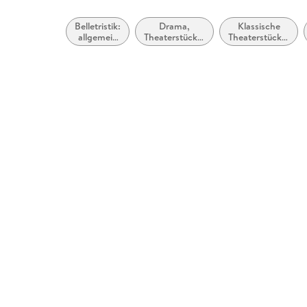
Belletristik:
Drama,
Klassische
allgemein
Theaterstücke,
Theaterstücke,
und
Drehbücher
Dramen (vor
literarisch
1900)