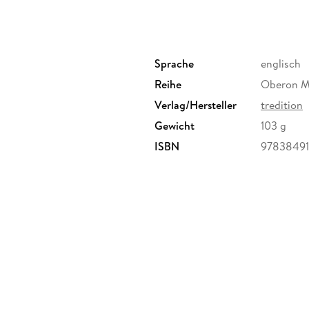
Sprache
englisch
Reihe
Oberon M
Verlag/Hersteller
tredition
Gewicht
103 g
ISBN
9783849