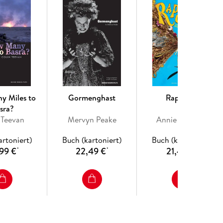
y Miles to
Gormenghast
Rapunzel
sra?
 Teevan
Mervyn Peake
Annie Siddons
artoniert)
Buch (kartoniert)
Buch (kartoniert)
99 €
22,49 €
21,49 €
*
*
*