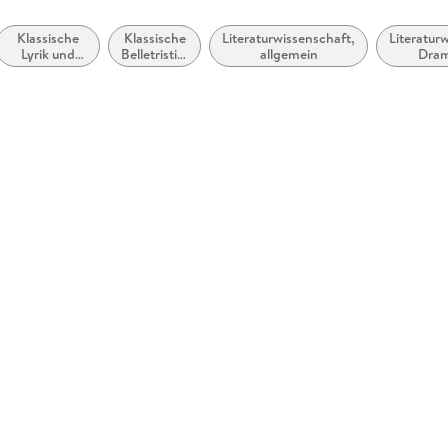
Klassische
Klassische
Literaturwissenschaft,
Literatur
Lyrik und
Belletristik:
allgemein
Dra
Dichtung
allgemein
Dra
(vor dem 20.
und
Jahrhundert)
literarisch