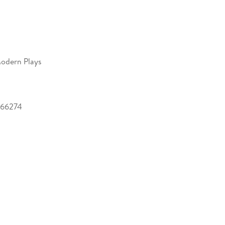
odern Plays
166274