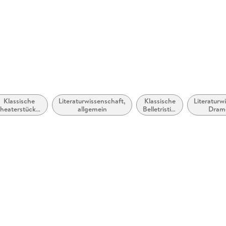
Klassische
Literaturwissenschaft,
Klassische
Literaturw
heaterstücke,
allgemein
Belletristik:
Dram
Dramen (vor
allgemein
Dram
1900)
und
literarisch