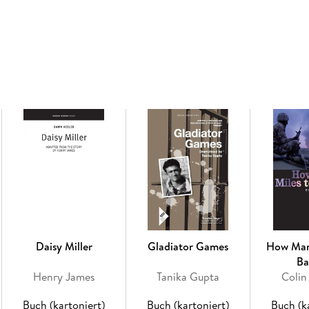
thousand marks be levied, To quit the penalty
highest rate, Cannot amount unto a hundred m
Daisy Miller
Gladiator Games
How Man
Ba
Henry James
Tanika Gupta
Colin
Buch (kartoniert)
Buch (kartoniert)
Buch (k