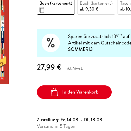
Fremdsprachige Bücher
Buch (kartoniert)
Buch (kartoniert)
Tasc
n Lernhilfen
 Jugendbücher
eiber
Hörbuch Downloads im Bundle
cher
 Vergleich
 Puzzlezubehör
Lernen
New Adult
STABILO
ab
9,30 €
ab
10
Taschenbücher
hilfen
hriller
 Backen
er
lender
Ratgeber
op
hriller
Romance
Sachbücher
Sparen Sie zusätzlich 13%
auf 
12
precher:innen
Artikel mit dem Gutscheincode
Science Fiction
SOMMER13
Fremdsprachige Bücher
27,99 €
inkl. Mwst.
In den Warenkorb
Zustellung:
Fr, 14.08. - Di, 18.08.
Versand in 5 Tagen