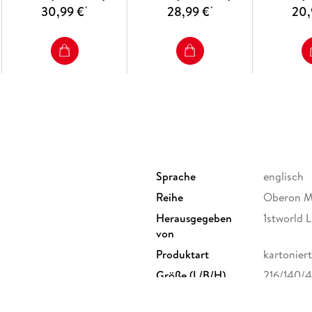
30,99 €
28,99 €
20,
*
*
Sprache
englisch
Reihe
Oberon M
Herausgegeben
1stworld L
von
Produktart
kartoniert
Größe (L/B/H)
216/140/