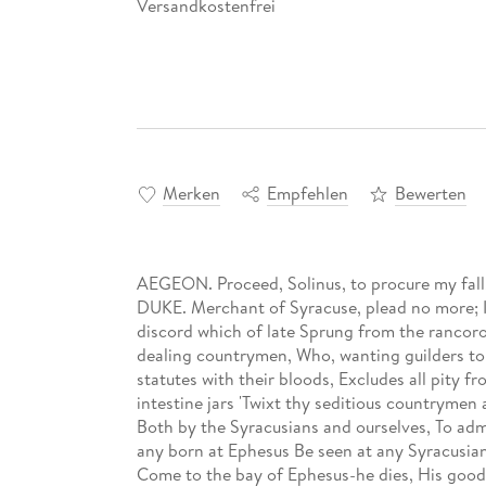
Versandkostenfrei
Merken
Empfehlen
Bewerten
AEGEON. Proceed, Solinus, to procure my fall
DUKE. Merchant of Syracuse, plead no more; I 
discord which of late Sprung from the rancoro
dealing countrymen, Who, wanting guilders to r
statutes with their bloods, Excludes all pity f
intestine jars 'Twixt thy seditious countrymen
Both by the Syracusians and ourselves, To admi
any born at Ephesus Be seen at any Syracusian
Come to the bay of Ephesus-he dies, His goods