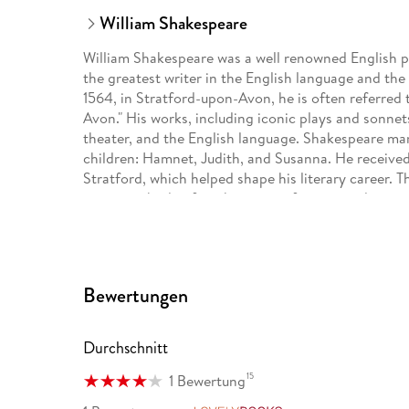
William Shakespeare
William Shakespeare was a well renowned English pl
the greatest writer in the English language and the
1564, in Stratford-upon-Avon, he is often referred 
Avon." His works, including iconic plays and sonnet
theater, and the English language. Shakespeare ma
children: Hamnet, Judith, and Susanna. He received
Stratford, which helped shape his literary career. 
extensive body of work, ranging from tragedies and
remain central to the Western literary canon. He pa
birthday, leaving behind a legacy that continues to i
Bewertungen
Durchschnitt
15
1 Bewertung