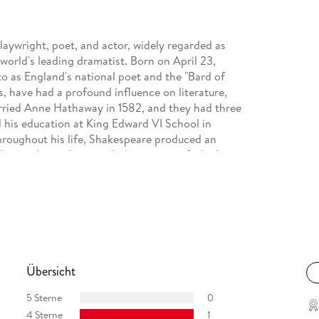
aywright, poet, and actor, widely regarded as
 world's leading dramatist. Born on April 23,
to as England's national poet and the "Bard of
s, have had a profound influence on literature,
rried Anne Hathaway in 1582, and they had three
 his education at King Edward VI School in
Throughout his life, Shakespeare produced an
 comedies to historical plays, many of which
ssed away on April 23, 1616, on his 52nd
mpact literature, theater, and cultural history.
Übersicht
5 Sterne
0
4 Sterne
1