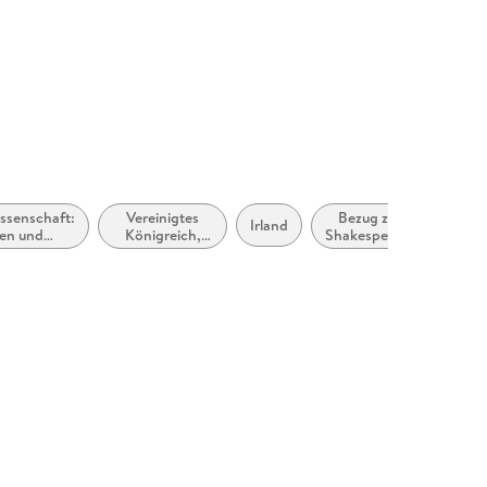
issenschaft:
Vereinigtes
Bezug zu
Irland
en und
Königreich,
Shakespeare
atiker
Großbritannien