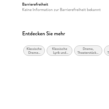
Barrierefreiheit
Keine Information zur Barrierefreiheit bekannt
Entdecken Sie mehr
Klassische
Klassische
Drama,
Dramen
Lyrik und
Theaterstücke,
T
und
Dichtung
Drehbücher
Dramen
(vor dem 20.
(vor
Jahrhundert)
1900)