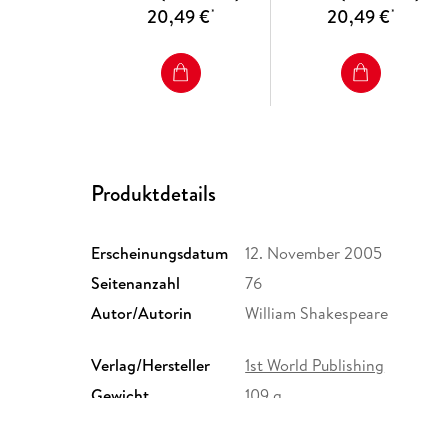
20,49 €
20,49 €
*
*
Produktdetails
Erscheinungsdatum
12. November 2005
Seitenanzahl
76
Autor/Autorin
William Shakespeare
Verlag/Hersteller
1st World Publishing
Gewicht
109 g
ISBN
9781421813424