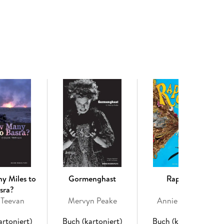
 and to ransom him. Thy substance, valued at the
arks; Therefore by law thou art condemn'd to die.
y Miles to
Gormenghast
Rapunzel
sra?
 Teevan
Mervyn Peake
Annie Siddons
artoniert)
Buch (kartoniert)
Buch (kartoniert)