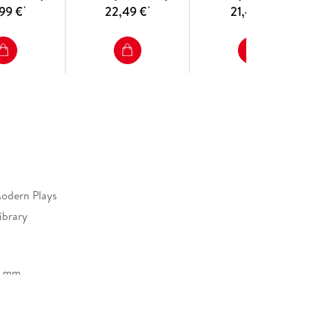
99 €
22,49 €
21,49 €
*
*
*
odern Plays
ibrary
4 mm