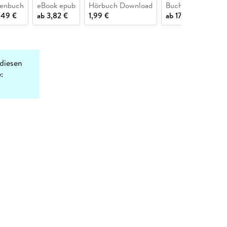
henbuch
eBook epub
Hörbuch Download
Buch (gebunden)
,49 €
ab
3,82 €
1,99 €
ab
17,49 €
diesen
: