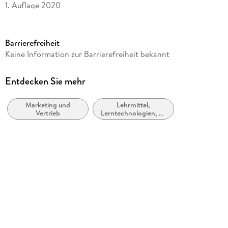
1. Auflage 2020
Seitenanzahl
76
Barrierefreiheit
Reihe
Keine Information zur Barrierefreiheit bekannt
essentials
Autor/Autorin
Entdecken Sie mehr
Winfried Krieger
Marketing und
Lehrmittel,
Verlag/Hersteller
Vertrieb
Lerntechnologien, E-
Springer Gabler
Learning
Abbildungen
XV, 58 S. 6 Abb.
Gewicht
112 g
Größe (L/B/H)
210/148/5 mm
ISBN