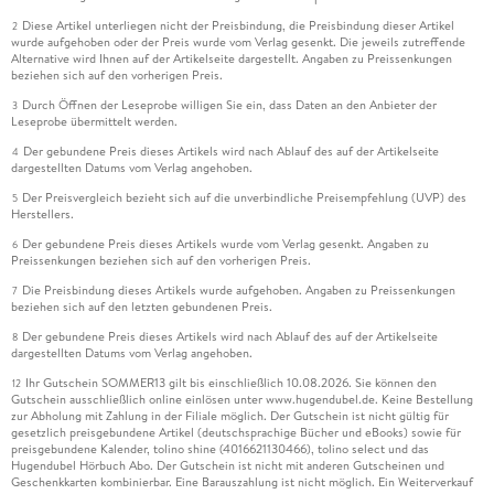
Diese Artikel unterliegen nicht der Preisbindung, die Preisbindung dieser Artikel
2
wurde aufgehoben oder der Preis wurde vom Verlag gesenkt. Die jeweils zutreffende
Alternative wird Ihnen auf der Artikelseite dargestellt. Angaben zu Preissenkungen
beziehen sich auf den vorherigen Preis.
Durch Öffnen der Leseprobe willigen Sie ein, dass Daten an den Anbieter der
3
Leseprobe übermittelt werden.
Der gebundene Preis dieses Artikels wird nach Ablauf des auf der Artikelseite
4
dargestellten Datums vom Verlag angehoben.
Der Preisvergleich bezieht sich auf die unverbindliche Preisempfehlung (UVP) des
5
Herstellers.
Der gebundene Preis dieses Artikels wurde vom Verlag gesenkt. Angaben zu
6
Preissenkungen beziehen sich auf den vorherigen Preis.
Die Preisbindung dieses Artikels wurde aufgehoben. Angaben zu Preissenkungen
7
beziehen sich auf den letzten gebundenen Preis.
Der gebundene Preis dieses Artikels wird nach Ablauf des auf der Artikelseite
8
dargestellten Datums vom Verlag angehoben.
Ihr Gutschein SOMMER13 gilt bis einschließlich 10.08.2026. Sie können den
12
Gutschein ausschließlich online einlösen unter www.hugendubel.de. Keine Bestellung
zur Abholung mit Zahlung in der Filiale möglich. Der Gutschein ist nicht gültig für
gesetzlich preisgebundene Artikel (deutschsprachige Bücher und eBooks) sowie für
preisgebundene Kalender, tolino shine (4016621130466), tolino select und das
Hugendubel Hörbuch Abo. Der Gutschein ist nicht mit anderen Gutscheinen und
Geschenkkarten kombinierbar. Eine Barauszahlung ist nicht möglich. Ein Weiterverkauf