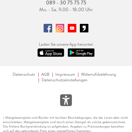
089 - 30 75 75 75
Mo. - Sa. 9.00 - 18.00 Uhr
Laden Sie unsere App herunter.
Datenschutz
AGB
Impressum
Widerrufsbelehrung
Datenschutzeinstellungen
Mängelexemplare sind Bücher mit leichten Beschädigungen, die das Lesen aber nicht
1
einschränken. Mängelexemplare sind durch einen Stempel als solche gekennzeichnet.
Die frühere Buchpreisbindung ist aufgehoben. Angaben zu Preissenkungen beziehen
sich auf den gebundenen Preis eines mangelfreien Exemplars.