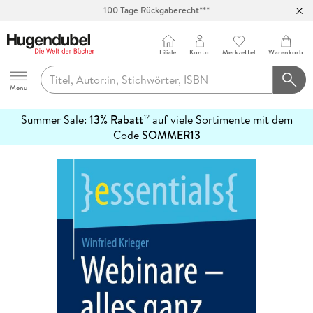
100 Tage Rückgaberecht***
Abholung in über 100 Filialen
Filiale
Konto
Merkzettel
Warenkorb
Hugendubel
Menu
Summer Sale:
13% Rabatt
auf viele Sortimente mit dem
12
mehr
Code
SOMMER13
erfahren