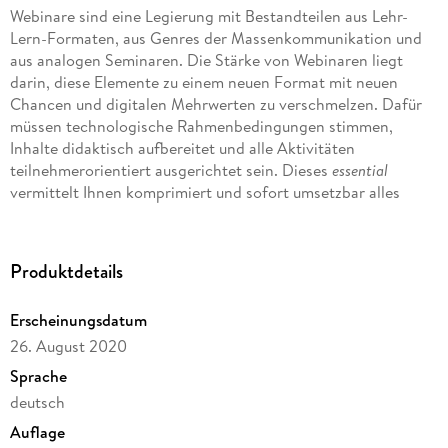
Webinare sind eine Legierung mit Bestandteilen aus Lehr-
Lern-Formaten, aus Genres der Massenkommunikation und
aus analogen Seminaren. Die Stärke von Webinaren liegt
darin, diese Elemente zu einem neuen Format mit neuen
Chancen und digitalen Mehrwerten zu verschmelzen. Dafür
müssen technologische Rahmenbedingungen stimmen,
Inhalte didaktisch aufbereitet und alle Aktivitäten
teilnehmerorientiert ausgerichtet sein. Dieses
essential
vermittelt Ihnen komprimiert und sofort umsetzbar alles
Notwendige, damit Ihre Webinare erfolgreich werden - mit
Teilnehmern und Teilnehmerinnen, die aufmerksam und
interessiert dabeibleiben sowie mit Inhalten, die nachhaltige
Produktdetails
Veränderungswirkungen entfalten.
Erscheinungsdatum
26. August 2020
Sprache
deutsch
Auflage