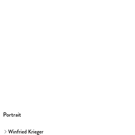
9783658313319
Herstelleradresse
Springer Nature Customer Service Center GmbH,
Europaplatz 3, 69115 Heidelberg,
ProductSafety@springernature.com
Portrait
Winfried Krieger