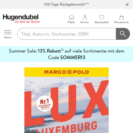
100 Tage Rückgaberecht***
Abholung in über 100 Filialen
Filiale
Konto
Merkzettel
Warenkorb
Hugendubel
Menu
Summer Sale:
13% Rabatt
auf viele Sortimente mit dem
12
mehr
Code
SOMMER13
erfahren