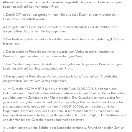
Alternative wird Ihnen auf der Artikelseite dargestellt. Angaben zu Preissenkungen
beziehen sich auf den vorherigen Preis.
Durch Öffnen der Leseprobe willigen Sie ein, dass Daten an den Anbieter der
3
Leseprobe übermittelt werden.
Der gebundene Preis dieses Artikels wird nach Ablauf des auf der Artikelseite
4
dargestellten Datums vom Verlag angehoben.
Der Preisvergleich bezieht sich auf die unverbindliche Preisempfehlung (UVP) des
5
Herstellers.
Der gebundene Preis dieses Artikels wurde vom Verlag gesenkt. Angaben zu
6
Preissenkungen beziehen sich auf den vorherigen Preis.
Die Preisbindung dieses Artikels wurde aufgehoben. Angaben zu Preissenkungen
7
beziehen sich auf den letzten gebundenen Preis.
Der gebundene Preis dieses Artikels wird nach Ablauf des auf der Artikelseite
8
dargestellten Datums vom Verlag angehoben.
Ihr Gutschein SOMMER13 gilt bis einschließlich 10.08.2026. Sie können den
12
Gutschein ausschließlich online einlösen unter www.hugendubel.de. Keine Bestellung
zur Abholung mit Zahlung in der Filiale möglich. Der Gutschein ist nicht gültig für
gesetzlich preisgebundene Artikel (deutschsprachige Bücher und eBooks) sowie für
preisgebundene Kalender, tolino shine (4016621130466), tolino select und das
Hugendubel Hörbuch Abo. Der Gutschein ist nicht mit anderen Gutscheinen und
Geschenkkarten kombinierbar. Eine Barauszahlung ist nicht möglich. Ein Weiterverkauf
und der Handel des Gutscheincodes sind nicht gestattet.
Leider können wir die Echtheit der Kundenbewertung aufgrund der großen Zahl an
15