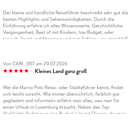
Der kleine und handliche Reiseführer beschreibt sehr gut die
besten Highlights und Sehenswürdigkeiten. Durch die
Einführung erfahre ich alles Wissenswerte. Geschichtliche
Vergangenheit, Best of mit Kindern, low Budget, oder
typisch. Sport und Shopping und zum Schluss, was man bloß
nicht tun sollte. So bin ich schon gut vorbereitet.
Unterteilt in fünf Regionen geht es dann ins Land. Städte
Von
CARI _007
am
20.07.2026
Beschreibungen und was gibt es in der Nähe. Wo lässt es sich
Kleines Land ganz groß
gut schlafen und Essen. Praktisch sind auch die
beschriebenen Erlebnistouren mit den Etappen . So klappt
eine gute Planung.
Wer die Marco Polo Reise- oder Städteführer kennt, findet
sich leicht zurecht. Wie immer übersichtlich, farblich gut
Die herausnehmbare Reisekarte ist super für einen Überblick
gegliedert und informativ erfährt man alles, was man für
und die Reise.
einen Urlaub in Luxemburg braucht. Neben den Top-
Highlights findet man eine Bucket-List mit Dingen, die man
erlebt haben sollte, Vorschläge für Erlebnistouren, einen
Faltplan und verschiedene Best offs ( ...mit Kindern, ... grün
und fair, ...) für noch mehr Infos. Farblich gut gekennzeichnet