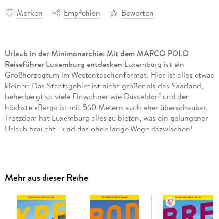
Merken
Empfehlen
Bewerten
Urlaub in der Minimonarchie: Mit dem MARCO POLO
Reiseführer Luxemburg entdecken
Luxemburg ist ein
Großherzogtum im Westentaschenformat. Hier ist alles etwas
kleiner: Das Staatsgebiet ist nicht größer als das Saarland,
beherbergt so viele Einwohner wie Düsseldorf und der
höchste »Berg« ist mit 560 Metern auch eher überschaubar.
Trotzdem hat Luxemburg alles zu bieten, was ein gelungener
Urlaub braucht - und das ohne lange Wege dazwischen!
Das Beste zuerst: die MARCO POLO
Top-Highlights
und
die MARCO POLO
Bucketlist
für die unvergesslichen
Urlaubserlebnisse
Mehr aus dieser Reihe
Der
Urlaubsplaner
für den passenden Einstieg und
sprechende Karten mit Tipps und Reisehacks für jede
Region