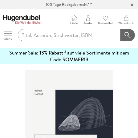
100 Tage Rückgaberecht***
Abholung in über 100 Filialen
Filiale
Konto
Merkzettel
Warenkorb
Hugendubel
Menu
Summer Sale:
13% Rabatt
auf viele Sortimente mit dem
12
mehr
Code
SOMMER13
erfahren