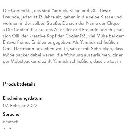
Die Coolen13! , das sind Yannick, Kilian und Olli. Beste
Freunde, jeder ist 13 Jahre alt, gehen in die selbe Klasse und
wohnen in der selben Straße. Da sich der Name der Clique
>Die Coolen13! < auf das Alter der drei Freunde bezieht, hat
sich Olli, der kreative Kopf der Coolen13! , viel Mühe bei dem
Entwurf eines Emblemes gegeben. Als Yannick schließlich
Oma Herrmann besuchen wollte, sah er mit Schrecken, dass
Möbelpacker dabei waren, die Wohnung auszuräumen. Einer
der Möbelpacker erzählt Yannick schließlich, dass sie tot in
ihrer Wohnung aufgefunden wurde. Oma Herrmann ist
eigentlich gar nicht die Oma von Yannick, sondern eher eine
liebe Nachbarin, die Yannick hin und wieder einmal in ihrem
Produktdetails
Alltag unterstützt hatte. So ist eine wunderbare Freundschaft
zwischen alt und jung entstanden. Gerade noch rechtzeitig
Erscheinungsdatum
kann Yannick ein seltsames altes Buch vor der Entsorgung
07. Februar 2022
durch den Sperrmüll bewahren und nimmt dieses mit nach
Hause. Allein schon der Einband aus Leder ist mehr als
Sprache
merkwürdig. Darauf befindet sich ein seltsames und nicht zu
deutsch
definierendes mystisches Zeichen. Die Angelegenheit wird