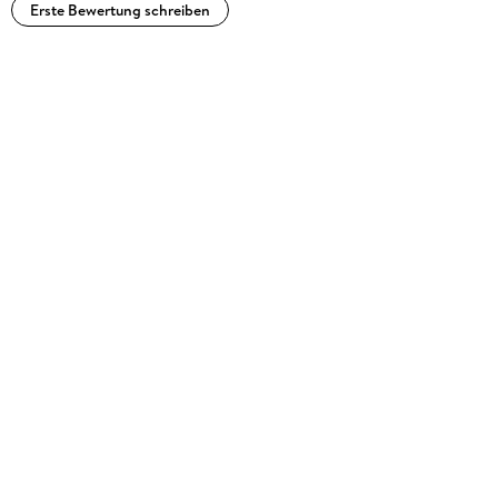
Erste Bewertung schreiben
Weitere Informationen über Veröffentlichungen auf der
Homepage. . . www. Autor-WRing. de