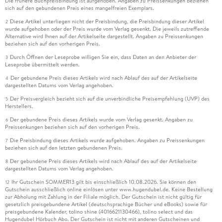
Die frühere Buchpreisbindung ist aufgehoben. Angaben zu Preissenkungen beziehen
sich auf den gebundenen Preis eines mangelfreien Exemplars.
Diese Artikel unterliegen nicht der Preisbindung, die Preisbindung dieser Artikel
2
wurde aufgehoben oder der Preis wurde vom Verlag gesenkt. Die jeweils zutreffende
Alternative wird Ihnen auf der Artikelseite dargestellt. Angaben zu Preissenkungen
beziehen sich auf den vorherigen Preis.
Durch Öffnen der Leseprobe willigen Sie ein, dass Daten an den Anbieter der
3
Leseprobe übermittelt werden.
Der gebundene Preis dieses Artikels wird nach Ablauf des auf der Artikelseite
4
dargestellten Datums vom Verlag angehoben.
Der Preisvergleich bezieht sich auf die unverbindliche Preisempfehlung (UVP) des
5
Herstellers.
Der gebundene Preis dieses Artikels wurde vom Verlag gesenkt. Angaben zu
6
Preissenkungen beziehen sich auf den vorherigen Preis.
Die Preisbindung dieses Artikels wurde aufgehoben. Angaben zu Preissenkungen
7
beziehen sich auf den letzten gebundenen Preis.
Der gebundene Preis dieses Artikels wird nach Ablauf des auf der Artikelseite
8
dargestellten Datums vom Verlag angehoben.
Ihr Gutschein SOMMER13 gilt bis einschließlich 10.08.2026. Sie können den
12
Gutschein ausschließlich online einlösen unter www.hugendubel.de. Keine Bestellung
zur Abholung mit Zahlung in der Filiale möglich. Der Gutschein ist nicht gültig für
gesetzlich preisgebundene Artikel (deutschsprachige Bücher und eBooks) sowie für
preisgebundene Kalender, tolino shine (4016621130466), tolino select und das
Hugendubel Hörbuch Abo. Der Gutschein ist nicht mit anderen Gutscheinen und