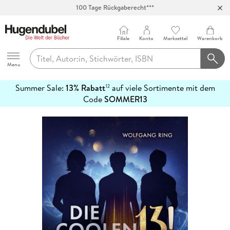
100 Tage Rückgaberecht***
Abholung in über 100 Filialen
Filiale
Konto
Merkzettel
Warenkorb
Hugendubel
Menu
Summer Sale:
13% Rabatt
auf viele Sortimente mit dem
12
mehr
Code
SOMMER13
erfahren