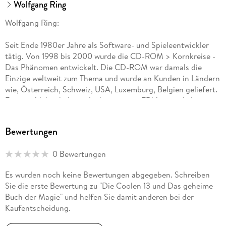
Wolfgang Ring
Wolfgang Ring:
Seit Ende 1980er Jahre als Software- und Spieleentwickler
tätig. Von 1998 bis 2000 wurde die CD-ROM > Kornkreise -
Das Phänomen entwickelt. Die CD-ROM war damals die
Einzige weltweit zum Thema und wurde an Kunden in Ländern
wie, Österreich, Schweiz, USA, Luxemburg, Belgien geliefert.
Für eine Videothek wurde die gesamte EDV entwickelt, sowie
mit einer eigenen entwickelten Programmiersprache auf dem
damals angesagten AMIGA 500, die Schaufensterwerbung
Bewertungen
gestaltet. Diese kam so gut an, dass auch für einen großen
Kölner Software Vertrieb mit mehreren Ladengeschäften,
0 Bewertungen
ebenfalls die Schaufensterwerbung realisiert wurde. Im Jahr
2007 erschien das Buch > Die Rückkehr der Trelbs; 2008 die
Es wurden noch keine Bewertungen abgegeben. Schreiben
Fortsetzung > Das Juwel der Trelbs und schließlich 2014 das
Sie die erste Bewertung zu "Die Coolen 13 und Das geheime
dritte Buch > Die Hexen von Astarien - Eine Reise beginnt. . .
Buch der Magie" und helfen Sie damit anderen bei der
Kaufentscheidung.
2019 erschien der erste Teil von ARIS - Das dunkle Volk als
Buch und EBook. . .