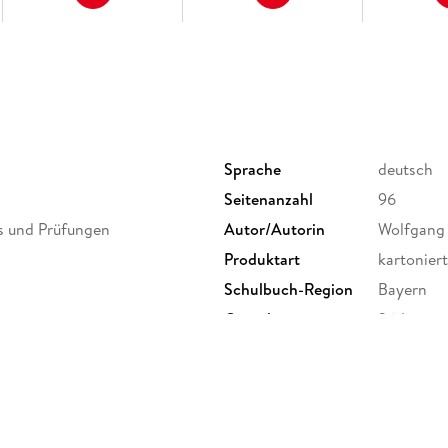
Sprache
deutsch
Seitenanzahl
96
ts und Prüfungen
Autor/Autorin
Wolfgang
Produktart
kartoniert
Schulbuch-Region
Bayern
Gewicht
264 g
ISBN
9783849
-Keller-Straße 3c, 81669
.de