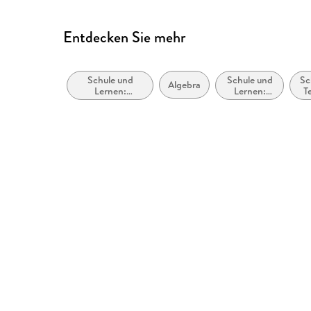
Entdecken Sie mehr
Schule und
Schule und
Sc
Algebra
Lernen:
Lernen:
T
Sprache,
Mathematik
W
Literatur, Lese-
St
und
Schreibfähigkeit