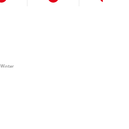
 Winter
064723