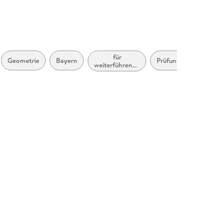
für
Geometrie
Bayern
Prüfungstrainingsmate
weiterführende
Schulen