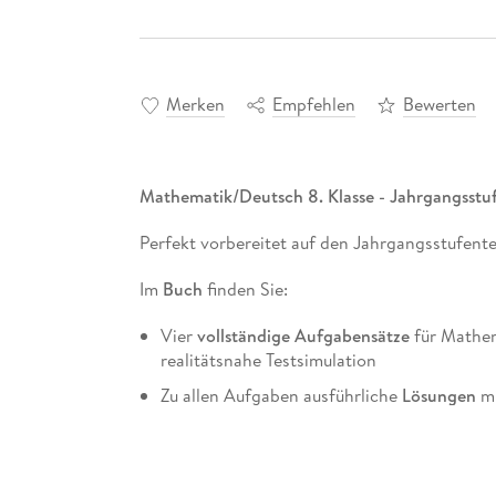
Merken
Empfehlen
Bewerten
Mathematik/Deutsch 8. Klasse - Jahrgangsstu
Perfekt vorbereitet auf den Jahrgangsstufente
Im
Buch
finden Sie:
Vier
vollständige Aufgabensätze
für Mathema
realitätsnahe Testsimulation
Zu allen Aufgaben ausführliche
Lösungen
mi
Angaben zur
Punkteverteilung
Nützliche Informationen zu
Ablauf
und
Anf
keine böse Überraschung!