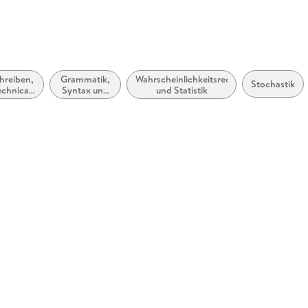
hreiben,
Grammatik,
Wahrscheinlichkeitsrechnung
Stochastik
echnical
Syntax und
und Statistik
riting,
Morphologie
yleguides