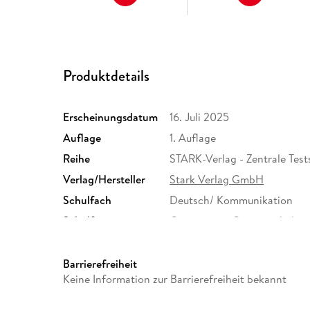
Produktdetails
Erscheinungsdatum
16. Juli 2025
Auflage
1. Auflage
Reihe
STARK-Verlag - Zentrale Tes
Verlag/Hersteller
Stark Verlag GmbH
Schulfach
Deutsch/ Kommunikation
Schulform
Gymnasium, Gesamtschule
Größe (L/B/H)
288/205/6 mm
Herstelleradresse
STARK Verlag GmbH, Claudius
Barrierefreiheit
München, info@stark-verlag
Keine Information zur Barrierefreiheit bekannt