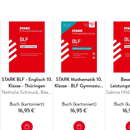
_ Überzeugt? Dann starten Sie jetzt mit der V
entgegen!
STARK BLF - Englisch 10.
STARK Mathematik 10.
Bes
Klasse - Thüringen
Klasse - BLF Gymnasium
Leistungs
Nathalie Schmuck, Beatrix Kaufhold, Paul Jenkinson
2027 Thüringen -
Thüringen -
Prüfungsvorbereitung
Kl
Buch (kartoniert)
Buch (kartoniert)
Buch (k
16,95 €
16,95 €
16,
*
*