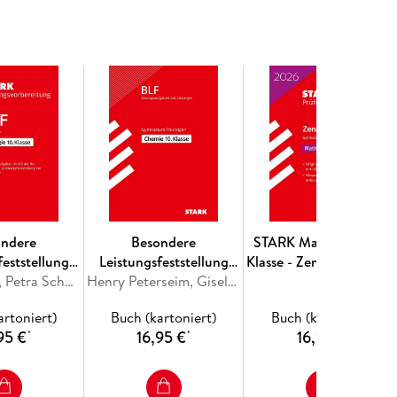
orbereitung und sehen Sie beruhigt Ihrer Prüfung
ondere
Besondere
STARK Mathematik 10.
feststellung
Leistungsfeststellung
Klasse - Zentrale Prüfun
 Biologie 10.
Sabine Hild, Petra Schmidt
Thüringen - Chemie 10.
Henry Peterseim, Gisela Schneider
Gymnasium 2026
asse
Klasse
Brandenburg -
artoniert)
Buch (kartoniert)
Buch (kartoniert)
Prüfungsvorbereitung
95 €
16,95 €
16,95 €
*
*
*