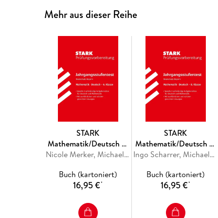
Mehr aus dieser Reihe
STARK
STARK
Mathematik/Deutsch 6.
Mathematik/Deutsch 8.
Klasse -
Nicole Merker, Michaela Schabel
Klasse -
Ingo Scharrer, Michaela Schabel
Jahrgangsstufentest
Jahrgangsstufentest
Buch (kartoniert)
Buch (kartoniert)
Realschule Bayern -
Realschule Bayern -
16,95 €
16,95 €
*
*
Prüfungsvorbereitung
Prüfungsvorbereitung