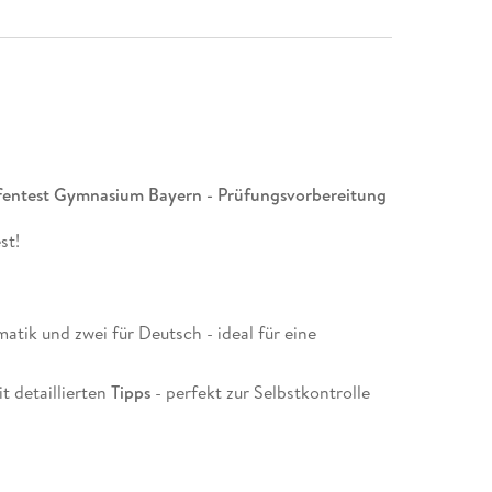
fentest Gymnasium Bayern - Prüfungsvorbereitung
st!
tik und zwei für Deutsch - ideal für eine
t detaillierten
Tipps
- perfekt zur Selbstkontrolle
orderungen
der Jahrgangsstufentests - so gibt es