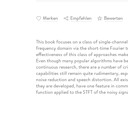
Merken
Empfehlen
Bewerten
This book focuses on a class of single-channe
frequency domain via the short-time Fourier tr
effectiveness of this class of approaches mak
Even though many popular algorithms have b
continuous research, there are a number of cr
capabilities still remain quite rudimentary, es
noise reduction and speech distortion. All ex
they are developed, have one feature in commo
function applied to the STFT of the noisy signa
narrowband signal-to-noise ratio (SNR) canno
reduction on the fullband basis come with a pri
we present a new perspective on the problem 
typical noise in circularity and interframe sel
gathering the STFT of the microphone signal o