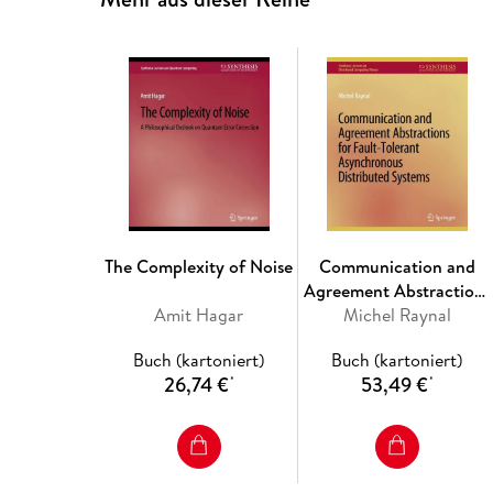
The Complexity of Noise
Communication and
Agreement Abstractions
Amit Hagar
for Fault-Tolerant
Michel Raynal
Asynchronous
Buch (kartoniert)
Buch (kartoniert)
Distributed Systems
26,74 €
53,49 €
*
*