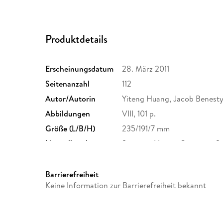
Produktdetails
Erscheinungsdatum
28. März 2011
Seitenanzahl
112
Autor/Autorin
Yiteng Huang, Jacob Benest
Abbildungen
VIII, 101 p.
Größe (L/B/H)
235/191/7 mm
Herstelleradresse
Springer Nature Customer S
Europaplatz 3, 69115 Heidelb
ProductSafety@springernat
Barrierefreiheit
Keine Information zur Barrierefreiheit bekannt