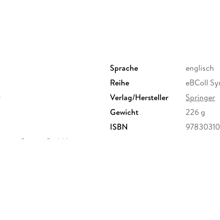
Sprache
englisch
Reihe
eBColl Sy
y
Verlag/Hersteller
Springer
Gewicht
226 g
ISBN
97830310
ervice Center GmbH,
erg,
ure.com