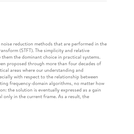
l noise reduction methods that are performed in the
ansform (STFT). The simplicity and relative
e them the dominant choice in practical systems.
een proposed through more than four decades of
itical areas where our understanding and
pecially with respect to the relationship between
isting frequency-domain algorithms, no matter how
n: the solution is eventually expressed as a gain
l only in the current frame. As a result, the
t be improved, and any gains achieved in noise
ce to pay, which is speechdistortion. In this book,
by exploiting the difference between speech and
f-correlation, which were ignored in the past. By
f the current frame, its complex conjugate, and