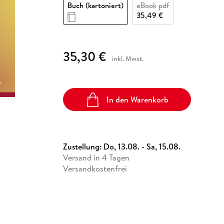
Fremdsprachige Bücher
Buch (kartoniert)
eBook pdf
n Lernhilfen
 Jugendbücher
eiber
Hörbuch Downloads im Bundle
cher
 Vergleich
 Puzzlezubehör
Lernen
New Adult
STABILO
35,49 €
Taschenbücher
hilfen
hriller
 Backen
er
lender
Ratgeber
op
hriller
Romance
35,30 €
inkl. Mwst.
Sachbücher
precher:innen
Science Fiction
Fremdsprachige Bücher
In den Warenkorb
Zustellung:
Do, 13.08. - Sa, 15.08.
Versand in 4 Tagen
Versandkostenfrei