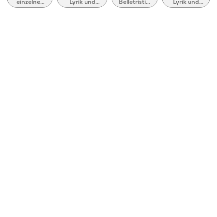
einzelner
Lyrik und
Belletristik:
Lyrik und
Leder
Dichter
Dichtung
allgemein
Dichtung
(vor dem 20.
und
vor dem 20.
Gewicht
Jahrhundert)
literarisch
Jahrhundert
146 g
Größe (L/B/H)
180/103/11 mm
ISBN
9781435171374