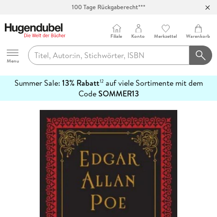
100 Tage Rückgaberecht***
Abholung in über 100 Filialen
Filiale
Konto
Merkzettel
Warenkorb
Hugendubel
Menu
Summer Sale:
13% Rabatt
auf viele Sortimente mit dem
12
mehr
Code
SOMMER13
erfahren