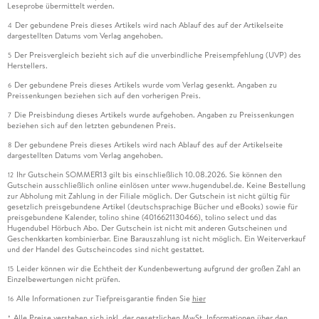
Leseprobe übermittelt werden.
Der gebundene Preis dieses Artikels wird nach Ablauf des auf der Artikelseite
4
dargestellten Datums vom Verlag angehoben.
Der Preisvergleich bezieht sich auf die unverbindliche Preisempfehlung (UVP) des
5
Herstellers.
Der gebundene Preis dieses Artikels wurde vom Verlag gesenkt. Angaben zu
6
Preissenkungen beziehen sich auf den vorherigen Preis.
Die Preisbindung dieses Artikels wurde aufgehoben. Angaben zu Preissenkungen
7
beziehen sich auf den letzten gebundenen Preis.
Der gebundene Preis dieses Artikels wird nach Ablauf des auf der Artikelseite
8
dargestellten Datums vom Verlag angehoben.
Ihr Gutschein SOMMER13 gilt bis einschließlich 10.08.2026. Sie können den
12
Gutschein ausschließlich online einlösen unter www.hugendubel.de. Keine Bestellung
zur Abholung mit Zahlung in der Filiale möglich. Der Gutschein ist nicht gültig für
gesetzlich preisgebundene Artikel (deutschsprachige Bücher und eBooks) sowie für
preisgebundene Kalender, tolino shine (4016621130466), tolino select und das
Hugendubel Hörbuch Abo. Der Gutschein ist nicht mit anderen Gutscheinen und
Geschenkkarten kombinierbar. Eine Barauszahlung ist nicht möglich. Ein Weiterverkauf
und der Handel des Gutscheincodes sind nicht gestattet.
Leider können wir die Echtheit der Kundenbewertung aufgrund der großen Zahl an
15
Einzelbewertungen nicht prüfen.
Alle Informationen zur Tiefpreisgarantie finden Sie
hier
16
Alle Preise verstehen sich inkl. der gesetzlichen MwSt. Informationen über den
*