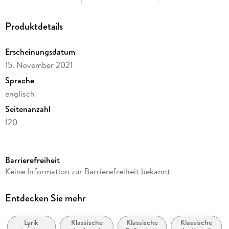
Produktdetails
Erscheinungsdatum
15. November 2021
Sprache
englisch
Seitenanzahl
120
Reihe
Barnes & Noble Collectible Editions
Barrierefreiheit
Autor/Autorin
Keine Information zur Barrierefreiheit bekannt
EDGAR ALLAN POE
Verlag/Hersteller
Entdecken Sie mehr
Hachette Book Group USA
Lyrik
Klassische
Klassische
Klassische
Produktart