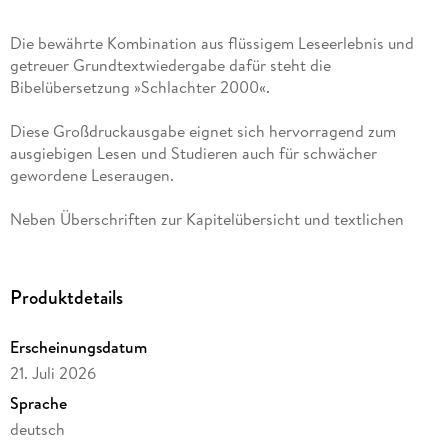
Die bewährte Kombination aus flüssigem Leseerlebnis und
getreuer Grundtextwiedergabe dafür steht die
Bibelübersetzung »Schlachter 2000«.
Diese Großdruckausgabe eignet sich hervorragend zum
ausgiebigen Lesen und Studieren auch für schwächer
gewordene Leseraugen.
Neben Überschriften zur Kapitelübersicht und textlichen
Anmerkungen beinhaltet diese Ausgabe einen Anhang mit
Sach- und Worterklärungen, übersichtlichen Tabellen und
diversen Hintergrundinformationen zur Umwelt der Bibel.
Produktdetails
Erscheinungsdatum
21. Juli 2026
Sprache
deutsch