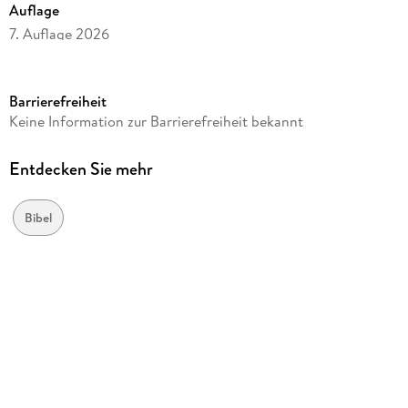
Auflage
7. Auflage 2026
Seitenanzahl
2044
Barrierefreiheit
Verlag/Hersteller
Keine Information zur Barrierefreiheit bekannt
CLV-Christliche
Originalsprache
Entdecken Sie mehr
griechisch
Produktart
Bibel
Leder
Gewicht
1279 g
Größe (L/B/H)
236/174/45 mm
ISBN
9783893970803