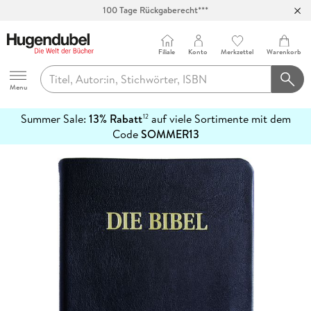
100 Tage Rückgaberecht***
Abholung in über 100 Filialen
Filiale
Konto
Merkzettel
Warenkorb
Hugendubel
Menu
Summer Sale:
13% Rabatt
auf viele Sortimente mit dem
12
mehr
Code
SOMMER13
erfahren