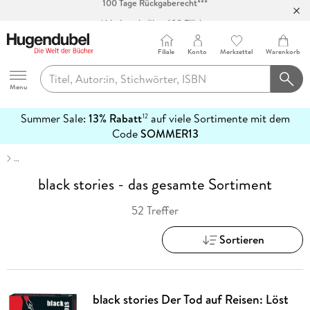
Abholung in über 100 Filialen
Filiale
Konto
Merkzettel
Warenkorb
Hugendubel
Menu
Summer Sale:
13% Rabatt
auf viele Sortimente mit dem
12
mehr
Code
SOMMER13
erfahren
…
black stories - das gesamte Sortiment
52 Treffer
Sortieren
black stories Der Tod auf Reisen: Löst