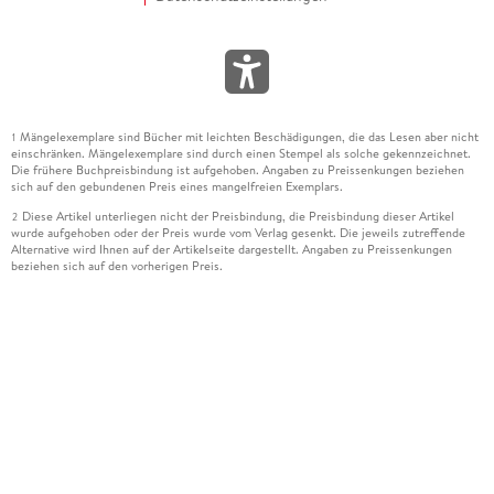
Mängelexemplare sind Bücher mit leichten Beschädigungen, die das Lesen aber nicht
1
einschränken. Mängelexemplare sind durch einen Stempel als solche gekennzeichnet.
Die frühere Buchpreisbindung ist aufgehoben. Angaben zu Preissenkungen beziehen
sich auf den gebundenen Preis eines mangelfreien Exemplars.
Diese Artikel unterliegen nicht der Preisbindung, die Preisbindung dieser Artikel
2
wurde aufgehoben oder der Preis wurde vom Verlag gesenkt. Die jeweils zutreffende
Alternative wird Ihnen auf der Artikelseite dargestellt. Angaben zu Preissenkungen
beziehen sich auf den vorherigen Preis.
Durch Öffnen der Leseprobe willigen Sie ein, dass Daten an den Anbieter der
3
Leseprobe übermittelt werden.
Der gebundene Preis dieses Artikels wird nach Ablauf des auf der Artikelseite
4
dargestellten Datums vom Verlag angehoben.
Der Preisvergleich bezieht sich auf die unverbindliche Preisempfehlung (UVP) des
5
Herstellers.
Der gebundene Preis dieses Artikels wurde vom Verlag gesenkt. Angaben zu
6
Preissenkungen beziehen sich auf den vorherigen Preis.
Die Preisbindung dieses Artikels wurde aufgehoben. Angaben zu Preissenkungen
7