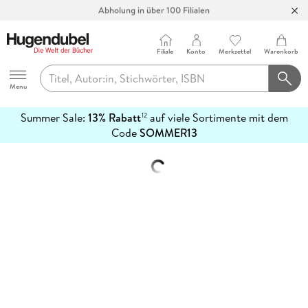
Abholung in über 100 Filialen
Filiale
Konto
Merkzettel
Warenkorb
Hugendubel
Menu
Summer Sale:
13% Rabatt
auf viele Sortimente mit dem
12
mehr
Code
SOMMER13
erfahren