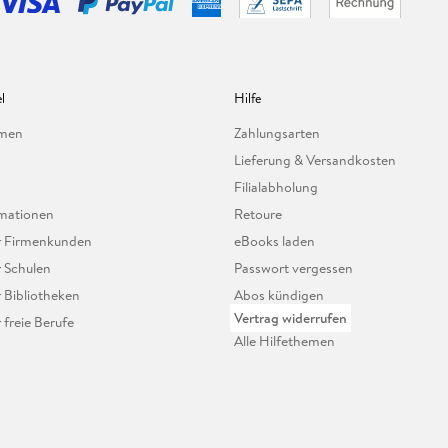
l
Hilfe
hmen
Zahlungsarten
Lieferung & Versandkosten
Filialabholung
mationen
Retoure
ür Firmenkunden
eBooks laden
r Schulen
Passwort vergessen
r Bibliotheken
Abos kündigen
Vertrag widerrufen
r freie Berufe
Alle Hilfethemen