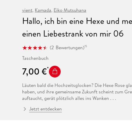
Fremdsprachige Bücher
n Lernhilfen
 Jugendbücher
eiber
Hörbuch Downloads im Bundle
cher
 Vergleich
 Puzzlezubehör
Lernen
New Adult
STABILO
vient
,
Kamada
,
Eiko Mutsuhana
Taschenbücher
hilfen
hriller
 Backen
er
lender
Ratgeber
Hallo, ich bin eine Hexe und m
op
hriller
Romance
einen Liebestrank von mir 06
Sachbücher
precher:innen
Science Fiction
(
2
Bewertungen
)
15
Fremdsprachige Bücher
Taschenbuch
7,00 €
Läuten bald die Hochzeitsglocken? Die Hexe Rose glau
haben, und ihre gemeinsame Zukunft scheint zum Greif
auftaucht, gerät plötzlich alles ins Wanken . . .
Jetzt entdecken