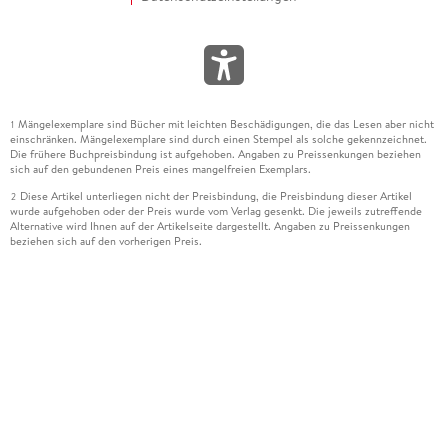
Mängelexemplare sind Bücher mit leichten Beschädigungen, die das Lesen aber nicht
1
einschränken. Mängelexemplare sind durch einen Stempel als solche gekennzeichnet.
Die frühere Buchpreisbindung ist aufgehoben. Angaben zu Preissenkungen beziehen
sich auf den gebundenen Preis eines mangelfreien Exemplars.
Diese Artikel unterliegen nicht der Preisbindung, die Preisbindung dieser Artikel
2
wurde aufgehoben oder der Preis wurde vom Verlag gesenkt. Die jeweils zutreffende
Alternative wird Ihnen auf der Artikelseite dargestellt. Angaben zu Preissenkungen
beziehen sich auf den vorherigen Preis.
Durch Öffnen der Leseprobe willigen Sie ein, dass Daten an den Anbieter der
3
Leseprobe übermittelt werden.
Der gebundene Preis dieses Artikels wird nach Ablauf des auf der Artikelseite
4
dargestellten Datums vom Verlag angehoben.
Der Preisvergleich bezieht sich auf die unverbindliche Preisempfehlung (UVP) des
5
Herstellers.
Der gebundene Preis dieses Artikels wurde vom Verlag gesenkt. Angaben zu
6
Preissenkungen beziehen sich auf den vorherigen Preis.
Die Preisbindung dieses Artikels wurde aufgehoben. Angaben zu Preissenkungen
7