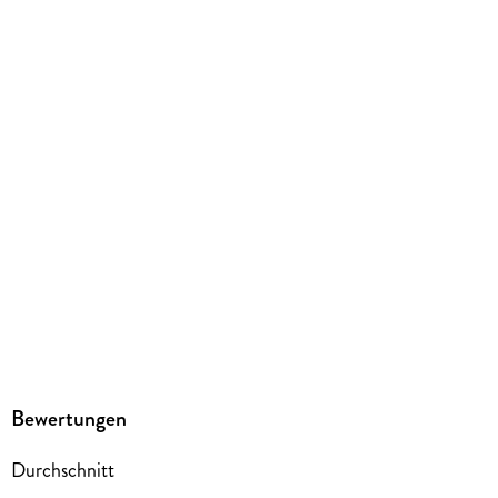
4061229287227
Herstelleradresse
LEONINE Distribution, Taunusstraße 21-23, 80807 München,
info@leoninestudios.com
Bewertungen
Durchschnitt