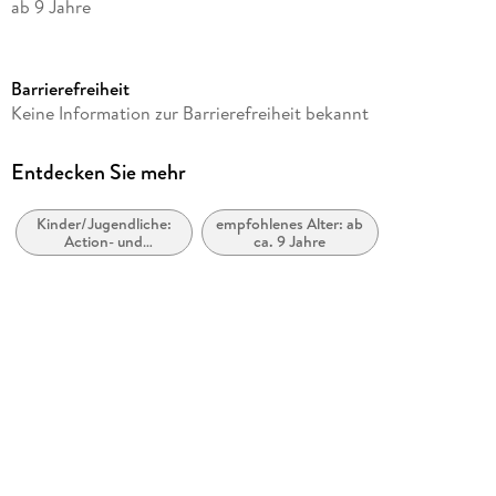
ab 9 Jahre
Reihe
Flüsterwald, 4
Barrierefreiheit
Autor/Autorin
Keine Information zur Barrierefreiheit bekannt
Andreas Suchanek
Label
Entdecken Sie mehr
LEONINE Distribution GmbH
Kinder/Jugendliche:
empfohlenes Alter: ab
Produktart
Action- und
ca. 9 Jahre
MP3
Abenteuergeschichten
Audioinhalt
Hörbuch
Gewicht
85 g
Größe (L/B/H)
144/127/12 mm
GTIN