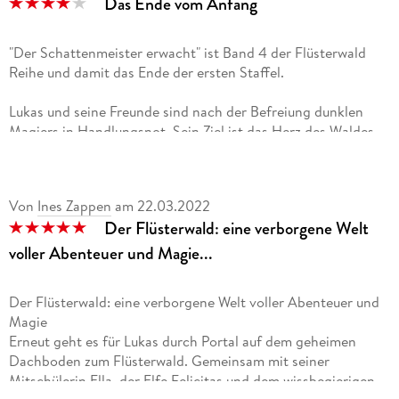
Das Ende vom Anfang
"Der Schattenmeister erwacht" ist Band 4 der Flüsterwald
Reihe und damit das Ende der ersten Staffel.
Lukas und seine Freunde sind nach der Befreiung dunklen
Magiers in Handlungsnot. Sein Ziel ist das Herz des Waldes
und die Rückkehr der dunklen Jahre. Kann der dunkle Magier
den Schutz des Waldes zerstören und die Macht erlangen?
Können die Freunde endlich Ellas Großvater befreien?
Von
Ines Zappen
am
22.03.2022
Der Flüsterwald: eine verborgene Welt
Wie auch die anderen Bände setzt Teil 4 auf die Freundschaft,
die sich weiter entwickelt und manchmal Fluch und Segen
voller Abenteuer und Magie...
zugleich ist.
Der Flüsterwald: eine verborgene Welt voller Abenteuer und
Doch auch neue Aspekte finden Platz. Wie wird zb Rani damit
Magie
umgehen, wenn man ihm einen Spiegel vorsetzt?
Erneut geht es für Lukas durch Portal auf dem geheimen
Dachboden zum Flüsterwald. Gemeinsam mit seiner
Auch die Familien der Freunde spielen Im aktuellen Band eine
Mitschülerin Ella, der Elfe Felicitas und dem wissbegierigen
Rolle und der Flüsterwald öffnet noch das ein oder andere