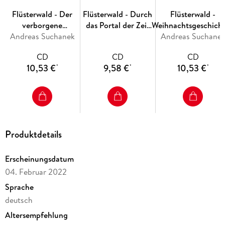
Flüsterwald - Der
Flüsterwald - Durch
Flüsterwald -
verborgene
das Portal der Zeit
Weihnachtsgeschich
Andreas Suchanek
Meisterschlüssel
(Band 3)
Andreas Suchane
1 - 3
(Band 5)
CD
CD
CD
10,53 €
9,58 €
10,53 €
*
*
*
Produktdetails
Erscheinungsdatum
04. Februar 2022
Sprache
deutsch
Altersempfehlung