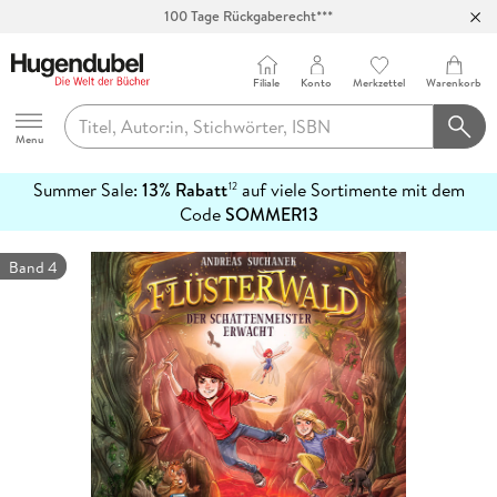
100 Tage Rückgaberecht***
Abholung in über 100 Filialen
Filiale
Konto
Merkzettel
Warenkorb
Hugendubel
Menu
Summer Sale:
13% Rabatt
auf viele Sortimente mit dem
12
mehr
Code
SOMMER13
erfahren
Band 4