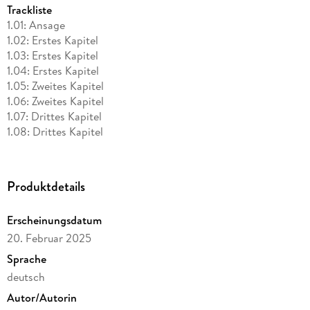
Trackliste
1.01: Ansage
1.02: Erstes Kapitel
1.03: Erstes Kapitel
1.04: Erstes Kapitel
1.05: Zweites Kapitel
1.06: Zweites Kapitel
1.07: Drittes Kapitel
1.08: Drittes Kapitel
1.09: Viertes Kapitel
1.10: Viertes Kapitel
1.11: Fünftes Kapitel
Produktdetails
1.12: Fünftes Kapitel
1.13: Fünftes Kapitel
Erscheinungsdatum
1.14: Sechstes Kapitel
20. Februar 2025
1.15: Sechstes Kapitel
1.16: Siebtes Kapitel
Sprache
1.17: Siebtes Kapitel
deutsch
1.18: Achtes Kapitel
Autor/Autorin
1.19: Achtes Kapitel