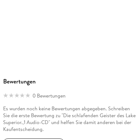
1.41: Neunzehntes Kapitel
1.42: Zwanzigstes Kapitel
1.43: Zwanzigstes Kapitel
1.44: Zwanzigstes Kapitel
1.45: Einundzwanzigstes Kapitel
1.46: Einundzwanzigstes Kapitel
Bewertungen
0 Bewertungen
Es wurden noch keine Bewertungen abgegeben. Schreiben
Sie die erste Bewertung zu "Die schlafenden Geister des Lake
Superior.,1 Audio-CD" und helfen Sie damit anderen bei der
Kaufentscheidung.