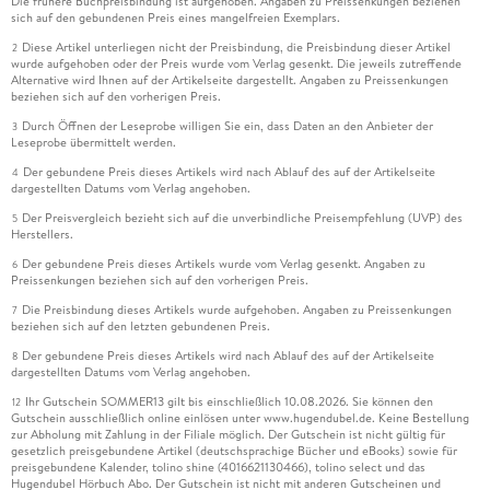
Die frühere Buchpreisbindung ist aufgehoben. Angaben zu Preissenkungen beziehen
sich auf den gebundenen Preis eines mangelfreien Exemplars.
Diese Artikel unterliegen nicht der Preisbindung, die Preisbindung dieser Artikel
2
wurde aufgehoben oder der Preis wurde vom Verlag gesenkt. Die jeweils zutreffende
Alternative wird Ihnen auf der Artikelseite dargestellt. Angaben zu Preissenkungen
beziehen sich auf den vorherigen Preis.
Durch Öffnen der Leseprobe willigen Sie ein, dass Daten an den Anbieter der
3
Leseprobe übermittelt werden.
Der gebundene Preis dieses Artikels wird nach Ablauf des auf der Artikelseite
4
dargestellten Datums vom Verlag angehoben.
Der Preisvergleich bezieht sich auf die unverbindliche Preisempfehlung (UVP) des
5
Herstellers.
Der gebundene Preis dieses Artikels wurde vom Verlag gesenkt. Angaben zu
6
Preissenkungen beziehen sich auf den vorherigen Preis.
Die Preisbindung dieses Artikels wurde aufgehoben. Angaben zu Preissenkungen
7
beziehen sich auf den letzten gebundenen Preis.
Der gebundene Preis dieses Artikels wird nach Ablauf des auf der Artikelseite
8
dargestellten Datums vom Verlag angehoben.
Ihr Gutschein SOMMER13 gilt bis einschließlich 10.08.2026. Sie können den
12
Gutschein ausschließlich online einlösen unter www.hugendubel.de. Keine Bestellung
zur Abholung mit Zahlung in der Filiale möglich. Der Gutschein ist nicht gültig für
gesetzlich preisgebundene Artikel (deutschsprachige Bücher und eBooks) sowie für
preisgebundene Kalender, tolino shine (4016621130466), tolino select und das
Hugendubel Hörbuch Abo. Der Gutschein ist nicht mit anderen Gutscheinen und