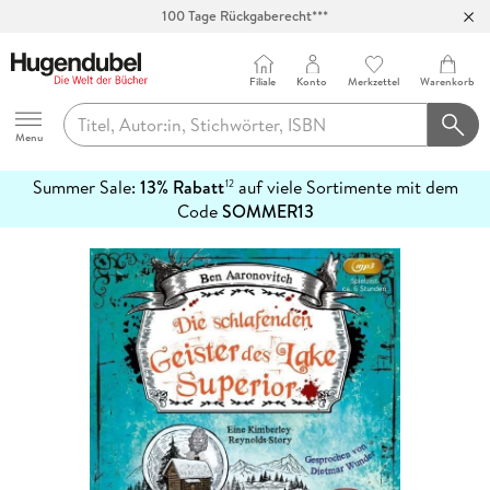
100 Tage Rückgaberecht***
Abholung in über 100 Filialen
Filiale
Konto
Merkzettel
Warenkorb
Hugendubel
Menu
Summer Sale:
13% Rabatt
auf viele Sortimente mit dem
12
mehr
Code
SOMMER13
erfahren