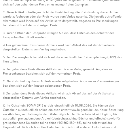
Die frühere Buchpreisbindung ist aufgehoben. Angaben zu Preissenkungen beziehen
sich auf den gebundenen Preis eines mangelfreien Exemplars.
Diese Artikel unterliegen nicht der Preisbindung, die Preisbindung dieser Artikel
2
wurde aufgehoben oder der Preis wurde vom Verlag gesenkt. Die jeweils zutreffende
Alternative wird Ihnen auf der Artikelseite dargestellt. Angaben zu Preissenkungen
beziehen sich auf den vorherigen Preis.
Durch Öffnen der Leseprobe willigen Sie ein, dass Daten an den Anbieter der
3
Leseprobe übermittelt werden.
Der gebundene Preis dieses Artikels wird nach Ablauf des auf der Artikelseite
4
dargestellten Datums vom Verlag angehoben.
Der Preisvergleich bezieht sich auf die unverbindliche Preisempfehlung (UVP) des
5
Herstellers.
Der gebundene Preis dieses Artikels wurde vom Verlag gesenkt. Angaben zu
6
Preissenkungen beziehen sich auf den vorherigen Preis.
Die Preisbindung dieses Artikels wurde aufgehoben. Angaben zu Preissenkungen
7
beziehen sich auf den letzten gebundenen Preis.
Der gebundene Preis dieses Artikels wird nach Ablauf des auf der Artikelseite
8
dargestellten Datums vom Verlag angehoben.
Ihr Gutschein SOMMER13 gilt bis einschließlich 10.08.2026. Sie können den
12
Gutschein ausschließlich online einlösen unter www.hugendubel.de. Keine Bestellung
zur Abholung mit Zahlung in der Filiale möglich. Der Gutschein ist nicht gültig für
gesetzlich preisgebundene Artikel (deutschsprachige Bücher und eBooks) sowie für
preisgebundene Kalender, tolino shine (4016621130466), tolino select und das
Hugendubel Hörbuch Abo. Der Gutschein ist nicht mit anderen Gutscheinen und