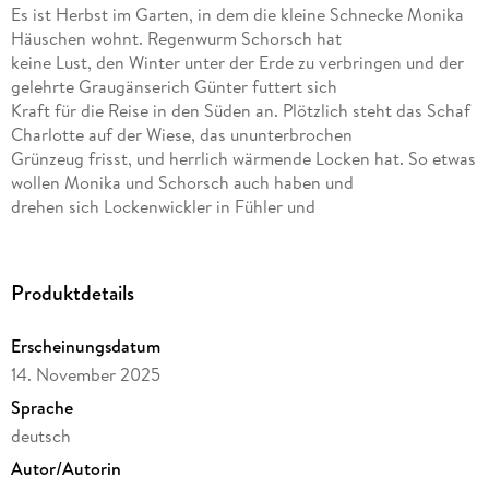
Es ist Herbst im Garten, in dem die kleine Schnecke Monika
Häuschen wohnt. Regenwurm Schorsch hat
keine Lust, den Winter unter der Erde zu verbringen und der
gelehrte Graugänserich Günter futtert sich
Kraft für die Reise in den Süden an. Plötzlich steht das Schaf
Charlotte auf der Wiese, das ununterbrochen
Grünzeug frisst, und herrlich wärmende Locken hat. So etwas
wollen Monika und Schorsch auch haben und
drehen sich Lockenwickler in Fühler und
Regenwurmschwanzspitzenzipfelchen. Doch dann ist
Schorschs
grüne Kappe weg. Hat Charlotte die etwa aus Versehen
Produktdetails
verschluckt?
Empfohlen für kleine und große Leute ab 3 Jahren.
Erscheinungsdatum
Spieldauer ca. 47 Minuten
14. November 2025
Sprache
Inhaltsverzeichnis
deutsch
01. Die kleine Schnecke Monika Häuschen - Titellied
Autor/Autorin