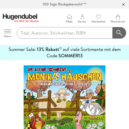
100 Tage Rückgaberecht***
Abholung in über 100 Filialen
Filiale
Konto
Merkzettel
Warenkorb
Hugendubel
Menu
Summer Sale:
13% Rabatt
auf viele Sortimente mit dem
12
mehr
Code
SOMMER13
erfahren