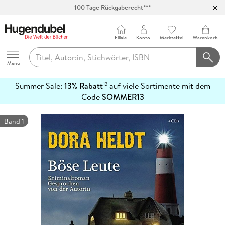
100 Tage Rückgaberecht***
Abholung in über 100 Filialen
Filiale
Konto
Merkzettel
Warenkorb
Hugendubel
Menu
Summer Sale:
13% Rabatt
auf viele Sortimente mit dem
12
mehr
Code
SOMMER13
erfahren
Band 1