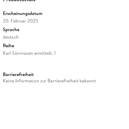
Erscheinungsdatum
20. Februar 2025
Sprache
deutsch
Reihe
Karl Sönnigsen ermittelt, 1
Autor/Autorin
Dora Heldt
Barrierefreiheit
Label
Keine Information zur Barrierefreiheit bekannt
Edel Music & Entertainment CD / DVD
Produktart
CD
Gewicht
70 g
Größe (L/B/H)