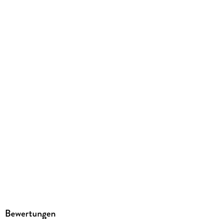
6/129/145 mm
GTIN
4012144346827
Herstelleradresse
JUMBO Neue Medien & Verlag GmbH, Henriettenstraße 42a,
20259 Hamburg, info@jumbo-medien.de
Bewertungen