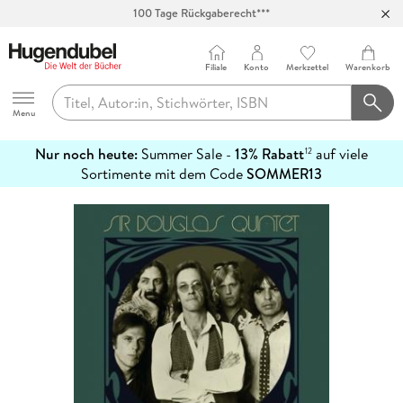
100 Tage Rückgaberecht***
Abholung in über 100 Filialen
Filiale
Konto
Merkzettel
Warenkorb
Hugendubel
Menu
Nur noch heute:
Summer Sale -
13% Rabatt
auf viele
12
mehr
Sortimente mit dem Code
SOMMER13
erfahren