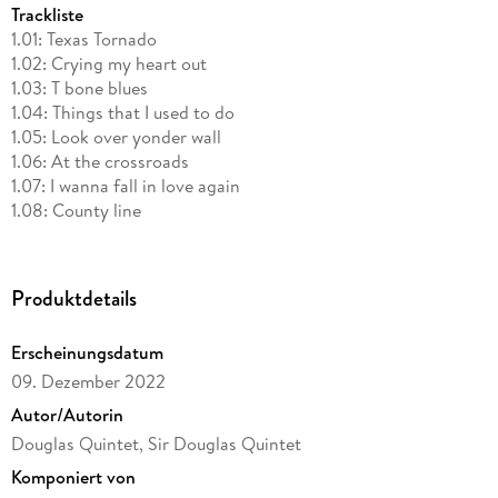
Trackliste
1.01: Texas Tornado
1.02: Crying my heart out
1.03: T bone blues
1.04: Things that I used to do
1.05: Look over yonder wall
1.06: At the crossroads
1.07: I wanna fall in love again
1.08: County line
1.09: Susie darlin'
1.10: Be real
1.11: Que paso
Produktdetails
1.12: Happy birhtday to Augie
1.13: Chicano
Erscheinungsdatum
1.14: She's About A Mover
09. Dezember 2022
1.15: Folsom Prison blues
1.16: I know you know
Autor/Autorin
1.17: Orange blossom special
Douglas Quintet, Sir Douglas Quintet
1.18: Heartaches by the number
Komponiert von
2.01: Intro