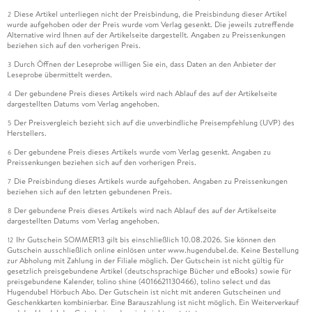
Diese Artikel unterliegen nicht der Preisbindung, die Preisbindung dieser Artikel
2
wurde aufgehoben oder der Preis wurde vom Verlag gesenkt. Die jeweils zutreffende
Alternative wird Ihnen auf der Artikelseite dargestellt. Angaben zu Preissenkungen
beziehen sich auf den vorherigen Preis.
Durch Öffnen der Leseprobe willigen Sie ein, dass Daten an den Anbieter der
3
Leseprobe übermittelt werden.
Der gebundene Preis dieses Artikels wird nach Ablauf des auf der Artikelseite
4
dargestellten Datums vom Verlag angehoben.
Der Preisvergleich bezieht sich auf die unverbindliche Preisempfehlung (UVP) des
5
Herstellers.
Der gebundene Preis dieses Artikels wurde vom Verlag gesenkt. Angaben zu
6
Preissenkungen beziehen sich auf den vorherigen Preis.
Die Preisbindung dieses Artikels wurde aufgehoben. Angaben zu Preissenkungen
7
beziehen sich auf den letzten gebundenen Preis.
Der gebundene Preis dieses Artikels wird nach Ablauf des auf der Artikelseite
8
dargestellten Datums vom Verlag angehoben.
Ihr Gutschein SOMMER13 gilt bis einschließlich 10.08.2026. Sie können den
12
Gutschein ausschließlich online einlösen unter www.hugendubel.de. Keine Bestellung
zur Abholung mit Zahlung in der Filiale möglich. Der Gutschein ist nicht gültig für
gesetzlich preisgebundene Artikel (deutschsprachige Bücher und eBooks) sowie für
preisgebundene Kalender, tolino shine (4016621130466), tolino select und das
Hugendubel Hörbuch Abo. Der Gutschein ist nicht mit anderen Gutscheinen und
Geschenkkarten kombinierbar. Eine Barauszahlung ist nicht möglich. Ein Weiterverkauf