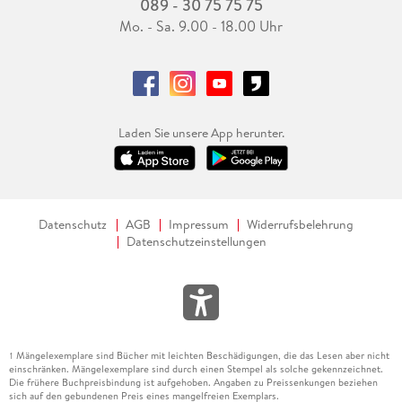
089 - 30 75 75 75
Mo. - Sa. 9.00 - 18.00 Uhr
Laden Sie unsere App herunter.
Datenschutz
AGB
Impressum
Widerrufsbelehrung
Datenschutzeinstellungen
Mängelexemplare sind Bücher mit leichten Beschädigungen, die das Lesen aber nicht
1
einschränken. Mängelexemplare sind durch einen Stempel als solche gekennzeichnet.
Die frühere Buchpreisbindung ist aufgehoben. Angaben zu Preissenkungen beziehen
sich auf den gebundenen Preis eines mangelfreien Exemplars.