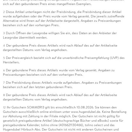
sich auf den gebundenen Preis eines mangelfreien Exemplars.
Diese Artikel unterliegen nicht der Preisbindung, die Preisbindung dieser Artikel
2
wurde aufgehoben oder der Preis wurde vom Verlag gesenkt. Die jeweils zutreffende
Alternative wird Ihnen auf der Artikelseite dargestellt. Angaben zu Preissenkungen
beziehen sich auf den vorherigen Preis.
Durch Öffnen der Leseprobe willigen Sie ein, dass Daten an den Anbieter der
3
Leseprobe übermittelt werden.
Der gebundene Preis dieses Artikels wird nach Ablauf des auf der Artikelseite
4
dargestellten Datums vom Verlag angehoben.
Der Preisvergleich bezieht sich auf die unverbindliche Preisempfehlung (UVP) des
5
Herstellers.
Der gebundene Preis dieses Artikels wurde vom Verlag gesenkt. Angaben zu
6
Preissenkungen beziehen sich auf den vorherigen Preis.
Die Preisbindung dieses Artikels wurde aufgehoben. Angaben zu Preissenkungen
7
beziehen sich auf den letzten gebundenen Preis.
Der gebundene Preis dieses Artikels wird nach Ablauf des auf der Artikelseite
8
dargestellten Datums vom Verlag angehoben.
Ihr Gutschein SOMMER13 gilt bis einschließlich 10.08.2026. Sie können den
12
Gutschein ausschließlich online einlösen unter www.hugendubel.de. Keine Bestellung
zur Abholung mit Zahlung in der Filiale möglich. Der Gutschein ist nicht gültig für
gesetzlich preisgebundene Artikel (deutschsprachige Bücher und eBooks) sowie für
preisgebundene Kalender, tolino shine (4016621130466), tolino select und das
Hugendubel Hörbuch Abo. Der Gutschein ist nicht mit anderen Gutscheinen und