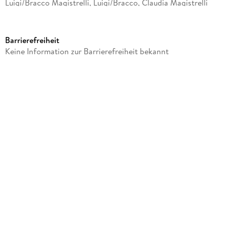
Luigi/Bracco Magistrelli, Luigi/Bracco, Claudia Magistrelli
Label
Edel Germany GmbH / Hamburg
Barrierefreiheit
Produktart
Keine Information zur Barrierefreiheit bekannt
CD
GTIN
5028421966083