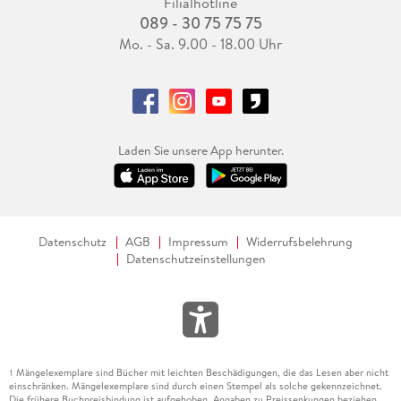
Filialhotline
089 - 30 75 75 75
Mo. - Sa. 9.00 - 18.00 Uhr
Laden Sie unsere App herunter.
Datenschutz
AGB
Impressum
Widerrufsbelehrung
Datenschutzeinstellungen
Mängelexemplare sind Bücher mit leichten Beschädigungen, die das Lesen aber nicht
1
einschränken. Mängelexemplare sind durch einen Stempel als solche gekennzeichnet.
Die frühere Buchpreisbindung ist aufgehoben. Angaben zu Preissenkungen beziehen