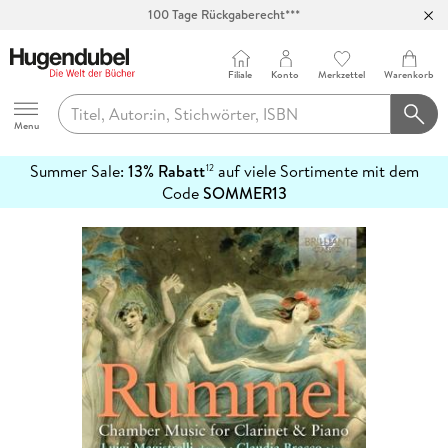
100 Tage Rückgaberecht***
Abholung in über 100 Filialen
Filiale
Konto
Merkzettel
Warenkorb
Hugendubel
Menu
Summer Sale:
13% Rabatt
auf viele Sortimente mit dem
12
mehr
Code
SOMMER13
erfahren