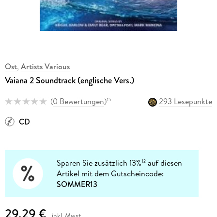
Ost
,
Artists Various
Vaiana 2 Soundtrack (englische Vers.)
(
0 Bewertungen
)
293 Lesepunkte
15
CD
Sparen Sie zusätzlich 13%
auf diesen
12
Artikel mit dem Gutscheincode:
SOMMER13
29,29 €
inkl. Mwst.