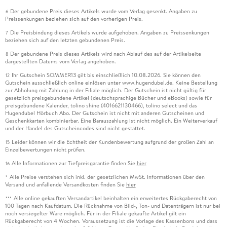
Der gebundene Preis dieses Artikels wurde vom Verlag gesenkt. Angaben zu
6
Preissenkungen beziehen sich auf den vorherigen Preis.
Die Preisbindung dieses Artikels wurde aufgehoben. Angaben zu Preissenkungen
7
beziehen sich auf den letzten gebundenen Preis.
Der gebundene Preis dieses Artikels wird nach Ablauf des auf der Artikelseite
8
dargestellten Datums vom Verlag angehoben.
Ihr Gutschein SOMMER13 gilt bis einschließlich 10.08.2026. Sie können den
12
Gutschein ausschließlich online einlösen unter www.hugendubel.de. Keine Bestellung
zur Abholung mit Zahlung in der Filiale möglich. Der Gutschein ist nicht gültig für
gesetzlich preisgebundene Artikel (deutschsprachige Bücher und eBooks) sowie für
preisgebundene Kalender, tolino shine (4016621130466), tolino select und das
Hugendubel Hörbuch Abo. Der Gutschein ist nicht mit anderen Gutscheinen und
Geschenkkarten kombinierbar. Eine Barauszahlung ist nicht möglich. Ein Weiterverkauf
und der Handel des Gutscheincodes sind nicht gestattet.
Leider können wir die Echtheit der Kundenbewertung aufgrund der großen Zahl an
15
Einzelbewertungen nicht prüfen.
Alle Informationen zur Tiefpreisgarantie finden Sie
hier
16
Alle Preise verstehen sich inkl. der gesetzlichen MwSt. Informationen über den
*
Versand und anfallende Versandkosten finden Sie
hier
Alle online gekauften Versandartikel beinhalten ein erweitertes Rückgaberecht von
***
100 Tagen nach Kaufdatum. Die Rücknahme von Bild-, Ton- und Datenträgern ist nur bei
noch versiegelter Ware möglich. Für in der Filiale gekaufte Artikel gilt ein
Rückgaberecht von 4 Wochen. Voraussetzung ist die Vorlage des Kassenbons und dass