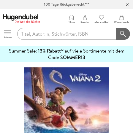
100 Tage Rückgaberecht***
Abholung in über 100 Filialen
Filiale
Konto
Merkzettel
Warenkorb
Hugendubel
Menu
Summer Sale:
13% Rabatt
auf viele Sortimente mit dem
12
mehr
Code
SOMMER13
erfahren