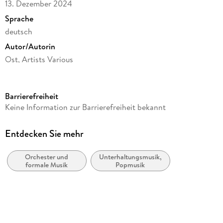
13. Dezember 2024
Sprache
deutsch
Autor/Autorin
Ost, Artists Various
Band/Orchester
Ost, Artists Various
Barrierefreiheit
Label
Keine Information zur Barrierefreiheit bekannt
Universal Vertrieb
Produktart
Entdecken Sie mehr
CD
Orchester und
Unterhaltungsmusik,
Gewicht
formale Musik
Popmusik
94 g
Größe (L/B/H)
140/123/10 mm
GTIN