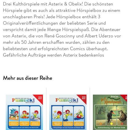
Drei Kulthörspiele mit Asterix & Obelix! Die schönsten
Hörspiele gibt es auch als attraktive Hörspielbox zu einem
unschlagbaren Preis! Jede Hörspielbox enthält 3
Originalveröffentlichungen der beliebten Serie und
verspricht damit jede Menge Hörspielspaß. Die Abenteuer
von Asterix, die von René Goscinny und Albert Uderzo vor
mehr als 50 Jahren erschaffen wurden, zählen zu den
beliebtesten und erfolgreichsten Comics überhaupt.
Gefährliche Aufträge werden Asterix bedenkenlos
anvertraut. Seine übermenschliche Zauberkraft verdankt er
dem Zaubertrank des Druiden Miraculix. Der dickste Freund
von Asterix ist Obelix. Seines Zeichens Lieferant für
Mehr aus dieser Reihe
Hinkelsteine, großer Liebhaber von Wildschweinen und
wilden Raufereien, ist er stets bereit, alles stehen und liegen
zu lassen, um mit Asterix durch Dick und Dünn zu gehen.
Spannende Geschichten aus einer Zeit, in der fast! ganz
Gallien von den Römern besetzt war. Enthaltene Folgen: CD1:
Asterix und der Kupferkessel CD2: Asterix in Spanien CD3:
Streit um Asterix