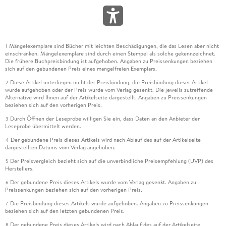
Mängelexemplare sind Bücher mit leichten Beschädigungen, die das Lesen aber nicht
1
einschränken. Mängelexemplare sind durch einen Stempel als solche gekennzeichnet.
Die frühere Buchpreisbindung ist aufgehoben. Angaben zu Preissenkungen beziehen
sich auf den gebundenen Preis eines mangelfreien Exemplars.
Diese Artikel unterliegen nicht der Preisbindung, die Preisbindung dieser Artikel
2
wurde aufgehoben oder der Preis wurde vom Verlag gesenkt. Die jeweils zutreffende
Alternative wird Ihnen auf der Artikelseite dargestellt. Angaben zu Preissenkungen
beziehen sich auf den vorherigen Preis.
Durch Öffnen der Leseprobe willigen Sie ein, dass Daten an den Anbieter der
3
Leseprobe übermittelt werden.
Der gebundene Preis dieses Artikels wird nach Ablauf des auf der Artikelseite
4
dargestellten Datums vom Verlag angehoben.
Der Preisvergleich bezieht sich auf die unverbindliche Preisempfehlung (UVP) des
5
Herstellers.
Der gebundene Preis dieses Artikels wurde vom Verlag gesenkt. Angaben zu
6
Preissenkungen beziehen sich auf den vorherigen Preis.
Die Preisbindung dieses Artikels wurde aufgehoben. Angaben zu Preissenkungen
7
beziehen sich auf den letzten gebundenen Preis.
Der gebundene Preis dieses Artikels wird nach Ablauf des auf der Artikelseite
8