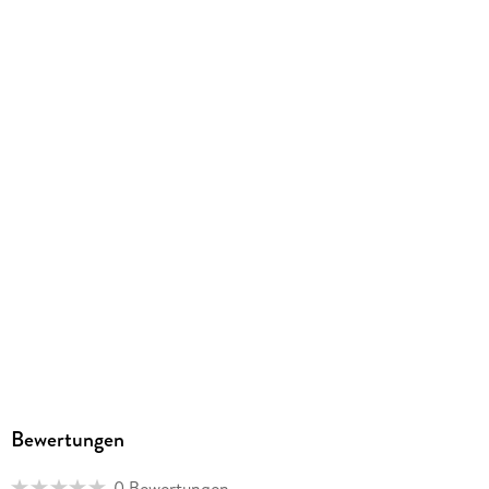
Gewicht
177 g
Größe (L/B/H)
144/124/22 mm
GTIN
0602567382294
Bewertungen
0 Bewertungen