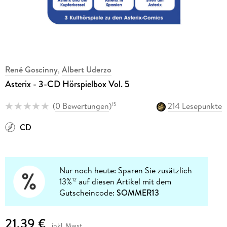
René Goscinny
,
Albert Uderzo
Asterix - 3-CD Hörspielbox Vol. 5
(
0 Bewertungen
)
214 Lesepunkte
15
CD
Nur noch heute: Sparen Sie zusätzlich
13%
auf diesen Artikel mit dem
12
Gutscheincode:
SOMMER13
21,39 €
inkl. Mwst.