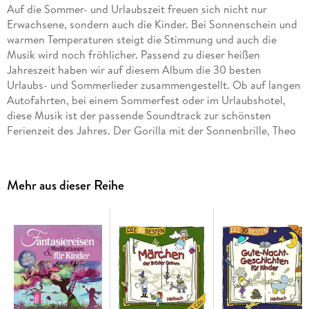
Auf die Sommer- und Urlaubszeit freuen sich nicht nur
Erwachsene, sondern auch die Kinder. Bei Sonnenschein und
warmen Temperaturen steigt die Stimmung und auch die
Musik wird noch fröhlicher. Passend zu dieser heißen
Jahreszeit haben wir auf diesem Album die 30 besten
Urlaubs- und Sommerlieder zusammengestellt. Ob auf langen
Autofahrten, bei einem Sommerfest oder im Urlaubshotel,
diese Musik ist der passende Soundtrack zur schönsten
Ferienzeit des Jahres. Der Gorilla mit der Sonnenbrille, Theo
(Der Bananenbrot-Song) , Tschu Tschu Wa, Action, mach mal
Action, Theo, Theo sind nur einige der beliebtesten
Sommerhits, die auf dieser Veröffentlichung zu finden sind.
Mehr aus dieser Reihe
Dazu kommen einige neue Lieder zum Entdecken. Jede
Menge Abwechslung also und das in bester
Produktionsqualität, wie man sie von Deutschlands
erfolgreichster Kinderliederserie und den Interpreten Simone
Sommerland, Karsten Glück & den Kita-Fröschen gewöhnt
ist. Natürlich enthält das Begleitheft zur CD wieder jede
Menge Liedtexte zum Mitsingen. Mit diesem Album lasen sie
garantiert nicht nur die Sonne, sondern auch die