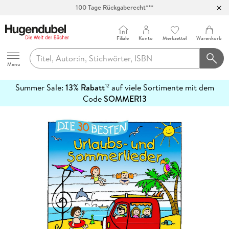
100 Tage Rückgaberecht***
Abholung in über 100 Filialen
Filiale
Konto
Merkzettel
Warenkorb
Hugendubel
Menu
Summer Sale:
13% Rabatt
auf viele Sortimente mit dem
12
mehr
Code
SOMMER13
erfahren