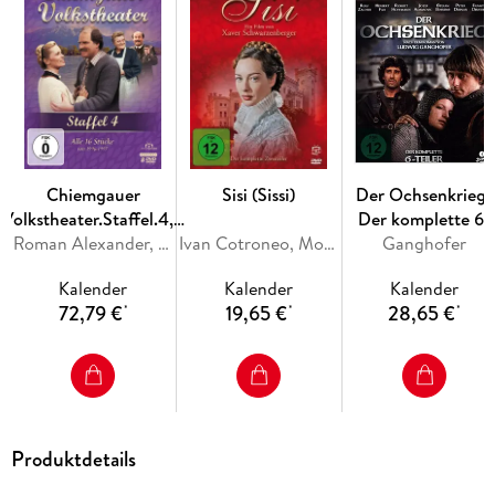
Spuren führen sie in einen zwielichtigen Londoner Nachtclub.
Inhaltsverzeichnis
- 24-stg. Booklet mit Episodenführer und Biografien
- Trailer, weitere Highlights
- Wendecover
Chiemgauer
Sisi (Sissi)
Der Ochsenkrieg-
Volkstheater.Staffel.4,8
Der komplette 6-
DVD
Roman Alexander, Ludwig Anzengruber, Hannes Bauer, Andreas Baumgartner, Hanns Beck-Gaden
Ivan Cotroneo, Monica Rametta, Christiane Sadlo, Giuseppe Badalucco, Nicola Badalucco
Ganghofer
Teiler
Kalender
Kalender
Kalender
72,79 €
19,65 €
28,65 €
*
*
*
Produktdetails