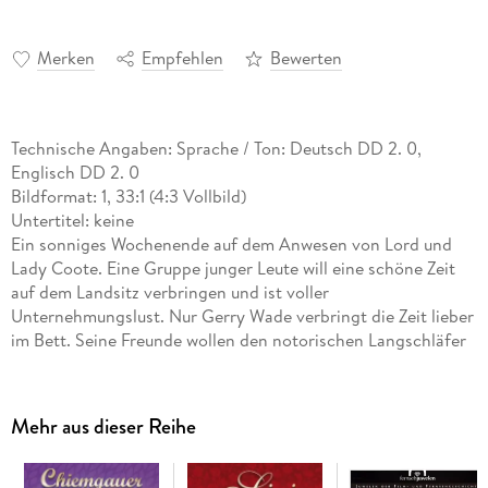
Merken
Empfehlen
Bewerten
Technische Angaben: Sprache / Ton: Deutsch DD 2. 0,
Englisch DD 2. 0
Bildformat: 1, 33:1 (4:3 Vollbild)
Untertitel: keine
Ein sonniges Wochenende auf dem Anwesen von Lord und
Lady Coote. Eine Gruppe junger Leute will eine schöne Zeit
auf dem Landsitz verbringen und ist voller
Unternehmungslust. Nur Gerry Wade verbringt die Zeit lieber
im Bett. Seine Freunde wollen den notorischen Langschläfer
necken und verteilen acht Wecker in seinem Zimmer. Doch
selbst deren ohrenbetäubender Lärm kann Gerry nicht
wecken. Der junge Mann ist tot, gestorben an einer
Mehr aus dieser Reihe
Überdosis Schlafmittel. Als Lady Eileen "Bundle" Brent eine
mysteriöse Nachricht im Zimmer des Verstorbenen findet,
versucht sie Gerrys Geheimnis auf den Grund zu gehen. Die