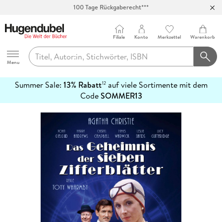
100 Tage Rückgaberecht***
Abholung in über 100 Filialen
Filiale
Konto
Merkzettel
Warenkorb
Hugendubel
Menu
Summer Sale:
13% Rabatt
auf viele Sortimente mit dem
12
mehr
Code
SOMMER13
erfahren