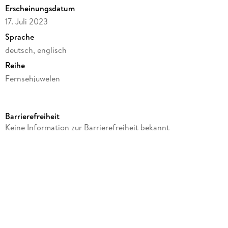
Erscheinungsdatum
17. Juli 2023
Sprache
deutsch, englisch
Reihe
Fernsehjuwelen
Regie
Tony Wharmby
Barrierefreiheit
Gespielt von
Keine Information zur Barrierefreiheit bekannt
John Gielgud, Harry Andrews, Cheryl Campbell
Verlag/Hersteller
Alive
Produktart
DVD
Gewicht
158 g