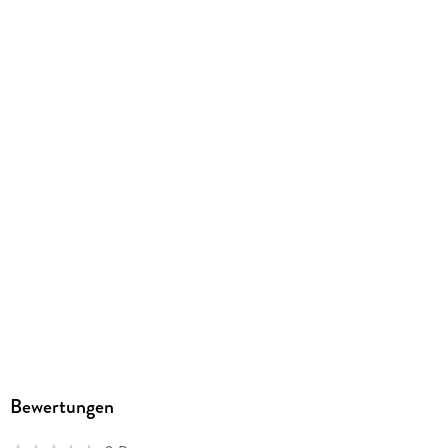
Größe (L/B/H)
18/149/200 mm
Sonstiges
Softbox + Schuber
GTIN
4042564231489
Herstelleradresse
Fernsehjuwelen GmbH, Waldhaus 1, 65396 Walluf,
info@fernsehjuwelen.de
Bewertungen