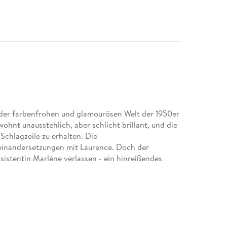
n der farbenfrohen und glamourösen Welt der 1950er
hnt unausstehlich, aber schlicht brillant, und die
e Schlagzeile zu erhalten. Die
seinandersetzungen mit Laurence. Doch der
istentin Marlène verlassen - ein hinreißendes