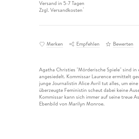
Versand in 5-7 Tagen
Zzgl. Versandkosten
*
Merken
Empfehlen
Bewerten
Agatha Christies "Mörderische Spiele" sind i
angesiedelt. Kommissar Laurence ermittelt gewo
junge Journalistin Alice Avril tut alles, um ein
überzeugte Feministin scheut dabei keine Au
Kommissar kann sich immer auf seine treue Ass
Ebenbild von Marilyn Monroe.
-> MORD BEIM SCHULFEST: