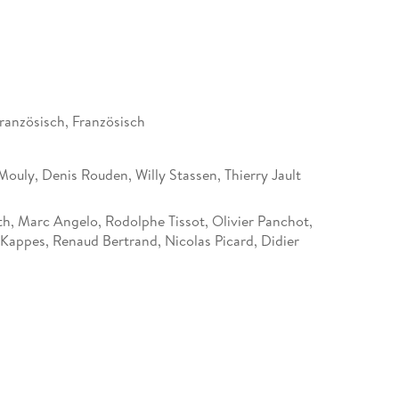
n Örtchen Steenwerck wird die kleine Luisa Ortega
 Überfall durch eine posttraumatische Blindheit
möchte, benötigt einmal mehr die Hilfe von Alice
nisse der Kleinstadt ein, in der jeder - gut oder
französisch, Französisch
Mouly, Denis Rouden, Willy Stassen, Thierry Jault
irbt bei Kommissar Laurence seine "Sammlung von
th, Marc Angelo, Rodolphe Tissot, Olivier Panchot,
e. Er plant während dieser vergangene Morde
Kappes, Renaud Bertrand, Nicolas Picard, Didier
Spiel und endet selbst als Leiche. Jetzt
sen Charakteren gegenüber, die alle etwas zu
ellavoir, Samuel Labarthe, Elodie Frenck,
 Thomas, François Godart, Antoine Duléry, Marius
ric Beauchamps, Serge Dubois, Cyril Gueï, Olivier
manuel Rausenberger, Natacha Lindinger,
e Piret, Thomas Baelde, Rémy Gence, Jean-
 Sobocinski, Frédérique Tirmont, Gilian Petrovski,