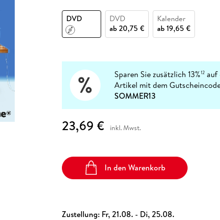
Fremdsprachige Bücher
n Lernhilfen
 Jugendbücher
eiber
Hörbuch Downloads im Bundle
cher
 Vergleich
 Puzzlezubehör
Lernen
New Adult
STABILO
Taschenbücher
DVD
DVD
Kalender
hilfen
hriller
 Backen
er
lender
Ratgeber
ab
20,75 €
ab
19,65 €
op
hriller
Romance
Sachbücher
precher:innen
Science Fiction
Sparen Sie zusätzlich 13%
auf 
12
Artikel mit dem Gutscheincode
Fremdsprachige Bücher
SOMMER13
23,69 €
inkl. Mwst.
In den Warenkorb
Zustellung:
Fr, 21.08. - Di, 25.08.