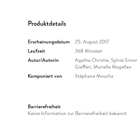
Produktdetails
Erscheinungsdatum
25. August 2017
Laufzeit
368 Minuten
Autor/Autorin
Agatha Christie, Sylvie Simo
Giafferi, Murielle Magellan
Komponiert von
Stéphane Moucha
Produziert von
Sophie Révil, Denis Carot, F
Eric Woreth, Marc Angelo, Ro
Barrierefreiheit
Stéphane Kappes, Renaud Ber
Keine Information zur Barrierefreiheit bekannt
Bivel