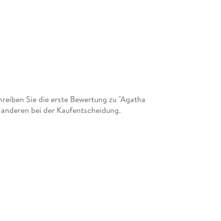
-> AGATHA CHRISTIE IN FRISCHEM, NEUEM
Die Serie "Mörderische Spiele" bietet klassis
Serie wurden die Handlungen der Kriminalroman
charmanter und innovativer Ansatz, der nicht 
Serie besticht mit hervorragenden Schauspieler
gesetzten Kriminalfälle und der für Agatha C
zugleich amüsanter Krimi-Unterhaltung.
eiben Sie die erste Bewertung zu "Agatha
t anderen bei der Kaufentscheidung.
Inhaltsverzeichnis
- Begleitbooklet mit Episoden-Guide