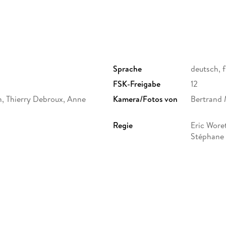
Während eines Grundschulfestes im pittoreske
ermordet. Kommissar Laurence, der nach einem
zeitweise gehandicapt ist und dies verbergen 
Avril. Gemeinsam tauchen sie tief in die Geheim
schlecht - etwas zu verbergen hat.....
Sprache
deutsch, 
FSK-Freigabe
12
-> MIT OFFENEN KARTEN:
n, Thierry Debroux, Anne
Kamera/Fotos von
Bertrand 
Galerist und Schöngeist Massud Shaïtana bew
Regie
Eric Wore
Mördern" und lädt kurz darauf zu einer Soirè
Stéphane 
aufzuklären, doch verliert er sein ausgebufftes 
Bivel
stehen Laurence und Avril allein vier mysteriö
rédéric Lary, Laurent Chiomento,
Gespielt von
Blandine B
verbergen scheinen...
dolphe Tissot, Olivier Panchot,
Dominique
trand, Nicolas Picard, Didier
Colucci, E
Carré, Em
Christoph
-> VERBRECHEN LOHNT SICH NICHT:
Maximilien