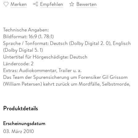
Merken
Empfehlen
Bewerten
Technische Angaben:
Bildformat: 16:9 (1. 78:1)
Sprache / Tonformat: Deutsch (Dolby Digital 2. 0), Englisch
(Dolby Digital 5. 1)
Untertitel für Hörgeschädigte: Deutsch
Ländercode: 2
Extras: Audiokommentar, Trailer u. a.
Das Team der Spurensicherung um Forensiker Gil Grissom
(William Petersen) kehrt zurück um Mordfälle, Selbstmorde,
Überfälle und Gewaltverbrechen aufzuklären. Auch in der
dritten Staffel gilt es wieder viele hochspannende
Verbrechen aufzuklären: Die ausgeweidete Leiche einer
Produktdetails
jungen Frau wird auf dem Sportplatz einer Universität
gefunden. Bei ihr werden Bissspuren gefunden, der Täter
Erscheinungsdatum
muss offensichtlich Teile von ihr gegessen haben. Kurz darauf
03. März 2010
wird das CSI-Team wird in ein Varieté-Theater gerufen: Ein
Magier namens Zephyr hat eine Zuschauerin verschwinden