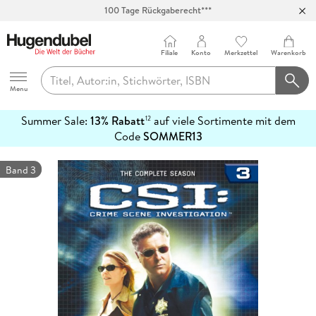
100 Tage Rückgaberecht***
Abholung in über 100 Filialen
Filiale
Konto
Merkzettel
Warenkorb
Hugendubel
Menu
Summer Sale:
13% Rabatt
auf viele Sortimente mit dem
12
mehr
Code
SOMMER13
erfahren
Band 3