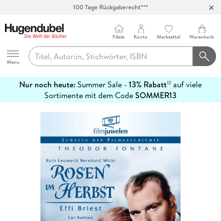
Abholung in über 100 Filialen
Filiale
Konto
Merkzettel
Warenkorb
Hugendubel
Menu
Nur noch heute:
Summer Sale -
13% Rabatt
auf viele
12
mehr
Sortimente mit dem Code
SOMMER13
erfahren