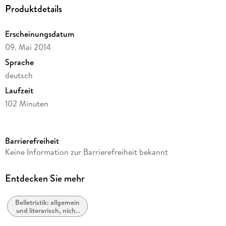
Produktdetails
Erscheinungsdatum
09. Mai 2014
Sprache
deutsch
Laufzeit
102 Minuten
FSK-Freigabe
12
Barrierefreiheit
Reihe
Keine Information zur Barrierefreiheit bekannt
Juwelen der Filmgeschichte
Autor/Autorin
Entdecken Sie mehr
Horst Budjuhn
Belletristik: allgemein
Kamera/Fotos von
und literarisch, nicht
Werner Krien
nach Genre