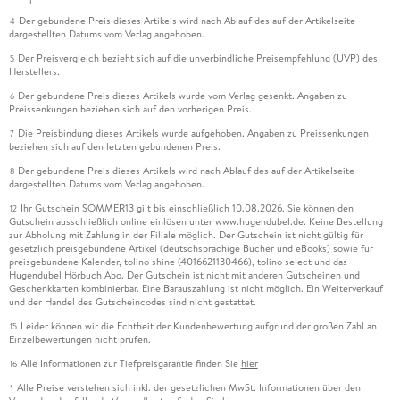
Der gebundene Preis dieses Artikels wird nach Ablauf des auf der Artikelseite
4
dargestellten Datums vom Verlag angehoben.
Der Preisvergleich bezieht sich auf die unverbindliche Preisempfehlung (UVP) des
5
Herstellers.
Der gebundene Preis dieses Artikels wurde vom Verlag gesenkt. Angaben zu
6
Preissenkungen beziehen sich auf den vorherigen Preis.
Die Preisbindung dieses Artikels wurde aufgehoben. Angaben zu Preissenkungen
7
beziehen sich auf den letzten gebundenen Preis.
Der gebundene Preis dieses Artikels wird nach Ablauf des auf der Artikelseite
8
dargestellten Datums vom Verlag angehoben.
Ihr Gutschein SOMMER13 gilt bis einschließlich 10.08.2026. Sie können den
12
Gutschein ausschließlich online einlösen unter www.hugendubel.de. Keine Bestellung
zur Abholung mit Zahlung in der Filiale möglich. Der Gutschein ist nicht gültig für
gesetzlich preisgebundene Artikel (deutschsprachige Bücher und eBooks) sowie für
preisgebundene Kalender, tolino shine (4016621130466), tolino select und das
Hugendubel Hörbuch Abo. Der Gutschein ist nicht mit anderen Gutscheinen und
Geschenkkarten kombinierbar. Eine Barauszahlung ist nicht möglich. Ein Weiterverkauf
und der Handel des Gutscheincodes sind nicht gestattet.
Leider können wir die Echtheit der Kundenbewertung aufgrund der großen Zahl an
15
Einzelbewertungen nicht prüfen.
Alle Informationen zur Tiefpreisgarantie finden Sie
hier
16
Alle Preise verstehen sich inkl. der gesetzlichen MwSt. Informationen über den
*