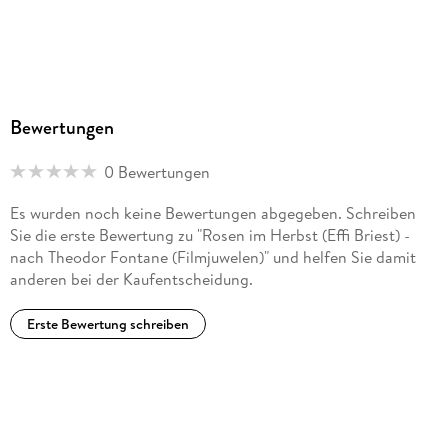
Produktart
DVD
Gewicht
134 g
Größe (L/B/H)
Bewertungen
194/141/20 mm
0 Bewertungen
GTIN
4042564147506
Es wurden noch keine Bewertungen abgegeben. Schreiben
Herstelleradresse
Sie die erste Bewertung zu "Rosen im Herbst (Effi Briest) -
nach Theodor Fontane (Filmjuwelen)" und helfen Sie damit
Fernsehjuwelen GmbH, Waldhaus 1, 65396 Walluf,
anderen bei der Kaufentscheidung.
info@fernsehjuwelen.de
Erste Bewertung schreiben