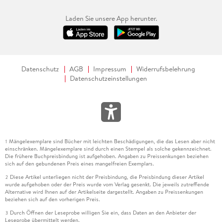
Laden Sie unsere App herunter.
Datenschutz
AGB
Impressum
Widerrufsbelehrung
Datenschutzeinstellungen
Mängelexemplare sind Bücher mit leichten Beschädigungen, die das Lesen aber nicht
1
einschränken. Mängelexemplare sind durch einen Stempel als solche gekennzeichnet.
Die frühere Buchpreisbindung ist aufgehoben. Angaben zu Preissenkungen beziehen
sich auf den gebundenen Preis eines mangelfreien Exemplars.
Diese Artikel unterliegen nicht der Preisbindung, die Preisbindung dieser Artikel
2
wurde aufgehoben oder der Preis wurde vom Verlag gesenkt. Die jeweils zutreffende
Alternative wird Ihnen auf der Artikelseite dargestellt. Angaben zu Preissenkungen
beziehen sich auf den vorherigen Preis.
Durch Öffnen der Leseprobe willigen Sie ein, dass Daten an den Anbieter der
3
Leseprobe übermittelt werden.