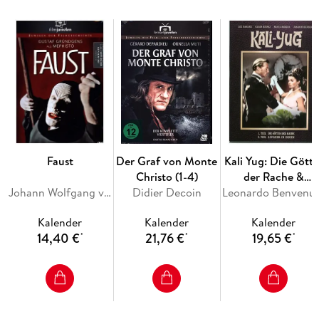
Inhaltsverzeichnis
- Booklet mit Hintergrundinformationen
Faust
Der Graf von Monte
Kali Yug: Die Götti
Christo (1-4)
der Rache &
Johann Wolfgang von Goethe
Didier Decoin
Aufruhr in Indien
Leonardo Benvenuti, Piero De Bernardi, 
Kalender
Kalender
Kalender
14,40 €
21,76 €
19,65 €
*
*
*