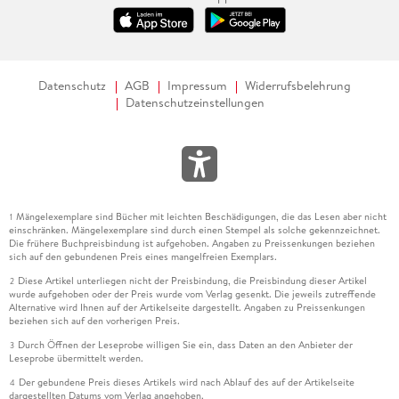
Datenschutz
AGB
Impressum
Widerrufsbelehrung
Datenschutzeinstellungen
Mängelexemplare sind Bücher mit leichten Beschädigungen, die das Lesen aber nicht
1
einschränken. Mängelexemplare sind durch einen Stempel als solche gekennzeichnet.
Die frühere Buchpreisbindung ist aufgehoben. Angaben zu Preissenkungen beziehen
sich auf den gebundenen Preis eines mangelfreien Exemplars.
Diese Artikel unterliegen nicht der Preisbindung, die Preisbindung dieser Artikel
2
wurde aufgehoben oder der Preis wurde vom Verlag gesenkt. Die jeweils zutreffende
Alternative wird Ihnen auf der Artikelseite dargestellt. Angaben zu Preissenkungen
beziehen sich auf den vorherigen Preis.
Durch Öffnen der Leseprobe willigen Sie ein, dass Daten an den Anbieter der
3
Leseprobe übermittelt werden.
Der gebundene Preis dieses Artikels wird nach Ablauf des auf der Artikelseite
4
dargestellten Datums vom Verlag angehoben.