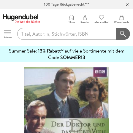
100 Tage Rückgaberecht***
Abholung in über 100 Filialen
Filiale
Konto
Merkzettel
Warenkorb
Hugendubel
Menu
Summer Sale:
13% Rabatt
auf viele Sortimente mit dem
12
mehr
Code
SOMMER13
erfahren