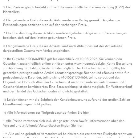
Der Preisvergleich bezieht sich auf die unverbindliche Preisempfehlung (UVP) des
5
Herstellers.
Der gebundene Preis dieses Artikels wurde vom Verlag gesenkt. Angaben zu
6
Preissenkungen beziehen sich auf den vorherigen Preis.
Die Preisbindung dieses Artikels wurde aufgehoben. Angaben zu Preissenkungen
7
beziehen sich auf den letzten gebundenen Preis.
Der gebundene Preis dieses Artikels wird nach Ablauf des auf der Artikelseite
8
dargestellten Datums vom Verlag angehoben.
Ihr Gutschein SOMMER13 gilt bis einschließlich 10.08.2026. Sie können den
12
Gutschein ausschließlich online einlösen unter www.hugendubel.de. Keine Bestellung
zur Abholung mit Zahlung in der Filiale möglich. Der Gutschein ist nicht gültig für
gesetzlich preisgebundene Artikel (deutschsprachige Bücher und eBooks) sowie für
preisgebundene Kalender, tolino shine (4016621130466), tolino select und das
Hugendubel Hörbuch Abo. Der Gutschein ist nicht mit anderen Gutscheinen und
Geschenkkarten kombinierbar. Eine Barauszahlung ist nicht möglich. Ein Weiterverkauf
und der Handel des Gutscheincodes sind nicht gestattet.
Leider können wir die Echtheit der Kundenbewertung aufgrund der großen Zahl an
15
Einzelbewertungen nicht prüfen.
Alle Informationen zur Tiefpreisgarantie finden Sie
hier
16
Alle Preise verstehen sich inkl. der gesetzlichen MwSt. Informationen über den
*
Versand und anfallende Versandkosten finden Sie
hier
Alle online gekauften Versandartikel beinhalten ein erweitertes Rückgaberecht von
***