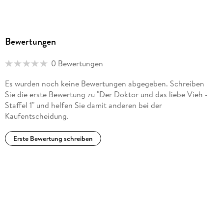
Folge 13 - Breath of Life
Bewertungen
Inhaltsverzeichnis
- Die komplette Staffel 1 auf 4 Discs
0 Bewertungen
Es wurden noch keine Bewertungen abgegeben. Schreiben
Sie die erste Bewertung zu "Der Doktor und das liebe Vieh -
Staffel 1" und helfen Sie damit anderen bei der
Kaufentscheidung.
Erste Bewertung schreiben