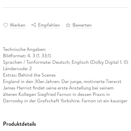
Merken
Empfehlen
Bewerten
Technische Angaben:
Bildformat: 4. 3 (1. 33:1)
Sprachen / Tonformate: Deutsch; Englisch (Dolby Digital 1. 0)
Ländercode: 2
Extras: Behind the Scenes
England in den 30er-Jahren: Der junge, motivierte Tierarzt
James Herriot findet seine erste Anstellung bei seinem
älteren Kollegen Siegfried Farnon in dessen Praxis in
Darrowby in der Grafschaft Yorkshire. Farnon ist ein kauziger
Junggeselle aus Überzeugung, der mit seiner
Haushälterin Mrs. Hall zusammenlebt. Er hat einen jüngeren
Bruder namens Tristan, ein Luftikus, der ihnen in der Praxis
Produktdetails
zur Hand geht, meistens aber nur im Weg steht und von dem