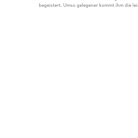
begeistert. Umso gelegener kommt ihm die leic
diesen, nicht ganz so einfachen Patienten und
kann Siegfrid der Untersuchung nicht entkomme
Schwierigkeiten. Seine sicher geglaubten Sie
gar nicht sicher. Als im Pub eine Schlägerei a
zu gewinnen, indem auf einen der beiden als Si
Inhaltsverzeichnis
- Der Doktor und das liebe Vieh-Wunschzettel