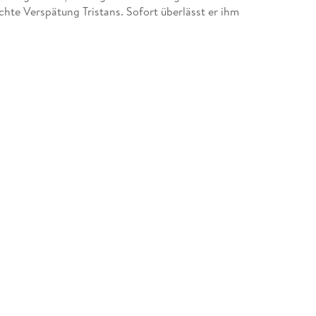
hte Verspätung Tristans. Sofort überlässt er ihm
 macht sich selbst aus dem Staub. Doch so leicht
n. Darüber hinaus gerät Tristan in finanzielle
ge beim Pferderennen entpuppen sich als ganz und
usbricht wittert er erneut die Chance, großes Geld
eger setzen will
-Postkarte