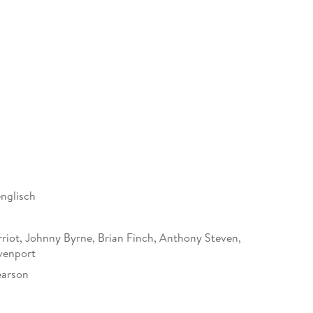
englisch
riot, Johnny Byrne, Brian Finch, Anthony Steven,
venport
earson
s