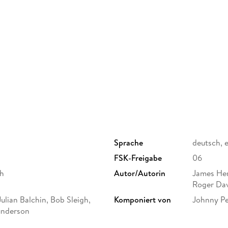
Sprache
deutsch, 
FSK-Freigabe
06
eh
Autor/Autorin
James Her
Roger Da
ulian Balchin, Bob Sleigh,
Komponiert von
Johnny P
underson
shaw, Robert Tronson, Terence
Produziert von
Bill Sellar