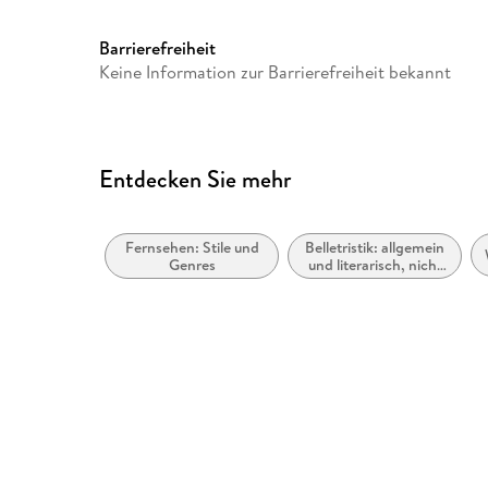
Dudley, Christopher Barry, T
Roderick Graham, Christophe
Barrierefreiheit
Summers, Bob Blagden, Steve
Keine Information zur Barrierefreiheit bekannt
Kenneth Ives, Peter Grimwad
Gespielt von
Christopher Timothy, Robert
Drinkwater, John Sharp, Jud
Margaretta Scott, Mary Hign
Entdecken Sie mehr
Produktart
DVD
Größe (L/B/H)
194/137/16 mm
Fernsehen: Stile und
Belletristik: allgemein
Genres
und literarisch, nicht
GTIN
0886976163495
nach Genre