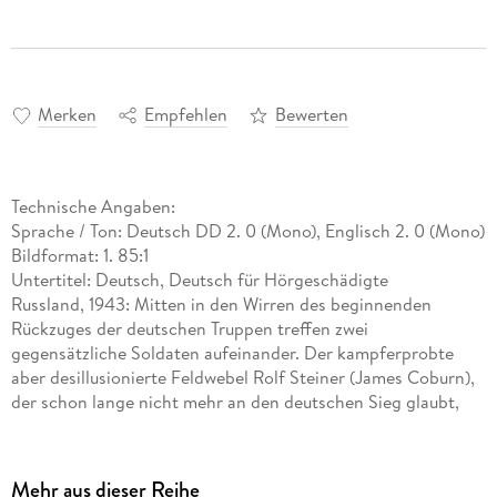
Merken
Empfehlen
Bewerten
Technische Angaben:
Sprache / Ton: Deutsch DD 2. 0 (Mono), Englisch 2. 0 (Mono)
Bildformat: 1. 85:1
Untertitel: Deutsch, Deutsch für Hörgeschädigte
Russland, 1943: Mitten in den Wirren des beginnenden
Rückzuges der deutschen Truppen treffen zwei
gegensätzliche Soldaten aufeinander. Der kampferprobte
aber desillusionierte Feldwebel Rolf Steiner (James Coburn),
der schon lange nicht mehr an den deutschen Sieg glaubt,
und der ihm vorgesetzte Hauptmann Stransky (Maximilian
Schell), dessen Ehrgeiz einzig der Auszeichnung mit dem
Eisernen Kreuz gilt. Der hasserfüllte Konflikt zwischen den
Mehr aus dieser Reihe