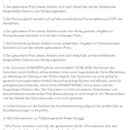
Der gebundene Preis dieses Artikels wird nach Ablauf des auf der Artikelseite
4
dargestellten Datums vom Verlag angehoben.
Der Preisvergleich bezieht sich auf die unverbindliche Preisempfehlung (UVP) des
5
Herstellers.
Der gebundene Preis dieses Artikels wurde vom Verlag gesenkt. Angaben zu
6
Preissenkungen beziehen sich auf den vorherigen Preis.
Die Preisbindung dieses Artikels wurde aufgehoben. Angaben zu Preissenkungen
7
beziehen sich auf den letzten gebundenen Preis.
Der gebundene Preis dieses Artikels wird nach Ablauf des auf der Artikelseite
8
dargestellten Datums vom Verlag angehoben.
Ihr Gutschein SOMMER13 gilt bis einschließlich 10.08.2026. Sie können den
12
Gutschein ausschließlich online einlösen unter www.hugendubel.de. Keine Bestellung
zur Abholung mit Zahlung in der Filiale möglich. Der Gutschein ist nicht gültig für
gesetzlich preisgebundene Artikel (deutschsprachige Bücher und eBooks) sowie für
preisgebundene Kalender, tolino shine (4016621130466), tolino select und das
Hugendubel Hörbuch Abo. Der Gutschein ist nicht mit anderen Gutscheinen und
Geschenkkarten kombinierbar. Eine Barauszahlung ist nicht möglich. Ein Weiterverkauf
und der Handel des Gutscheincodes sind nicht gestattet.
Leider können wir die Echtheit der Kundenbewertung aufgrund der großen Zahl an
15
Einzelbewertungen nicht prüfen.
Alle Informationen zur Tiefpreisgarantie finden Sie
hier
16
Alle Preise verstehen sich inkl. der gesetzlichen MwSt. Informationen über den
*