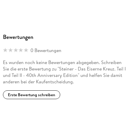
Dieter B. Gerlach, Curd Jürgens, Robert Mitchum, Günter
Meisner, Sieghardt Rupp, Hans-Jürgen Schatz
Weitere Beteiligte
Michael Ellis, Murray Jordan, Tony Lawson, Helga Borsche,
Raymond Poulton, Herbert Taschner
Bewertungen
Verlag/Hersteller
0 Bewertungen
AL!VE AG
Originaltitel
Es wurden noch keine Bewertungen abgegeben. Schreiben
Cross of Iron
Sie die erste Bewertung zu "Steiner - Das Eiserne Kreuz. Teil I
und Teil II - 40th Anniversary Edition" und helfen Sie damit
Produktart
anderen bei der Kaufentscheidung.
DVD
Gewicht
Erste Bewertung schreiben
170 g
Größe (L/B/H)
193/139/17 mm
Sonstiges