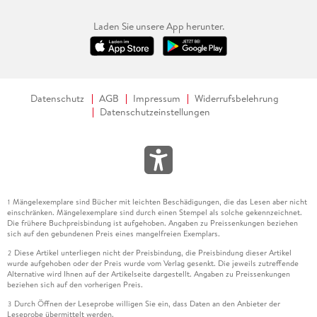
Laden Sie unsere App herunter.
Datenschutz
AGB
Impressum
Widerrufsbelehrung
Datenschutzeinstellungen
Mängelexemplare sind Bücher mit leichten Beschädigungen, die das Lesen aber nicht
1
einschränken. Mängelexemplare sind durch einen Stempel als solche gekennzeichnet.
Die frühere Buchpreisbindung ist aufgehoben. Angaben zu Preissenkungen beziehen
sich auf den gebundenen Preis eines mangelfreien Exemplars.
Diese Artikel unterliegen nicht der Preisbindung, die Preisbindung dieser Artikel
2
wurde aufgehoben oder der Preis wurde vom Verlag gesenkt. Die jeweils zutreffende
Alternative wird Ihnen auf der Artikelseite dargestellt. Angaben zu Preissenkungen
beziehen sich auf den vorherigen Preis.
Durch Öffnen der Leseprobe willigen Sie ein, dass Daten an den Anbieter der
3
Leseprobe übermittelt werden.