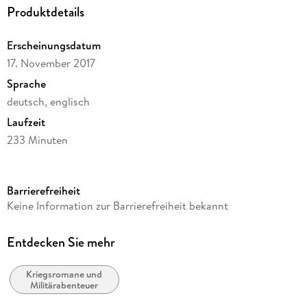
Produktdetails
- On Location 1976: Interviews mit Sam Peckinpah &
Besetzung (ca. 25 Min.)
- 6 Kurz-Features (gesamt ca. 33 Min.)
Erscheinungsdatum
- Trailer
17. November 2017
- Booklet
Sprache
deutsch, englisch
Laufzeit
233 Minuten
FSK-Freigabe
16
Barrierefreiheit
Reihe
Keine Information zur Barrierefreiheit bekannt
Juwelen der Filmgeschichte
Autor/Autorin
Entdecken Sie mehr
Julius J. Epstein, James Hamilton, Willi Heinrich, Walter
Kelley, Peter Berneis
Kriegsromane und
Militärabenteuer
Kamera/Fotos von