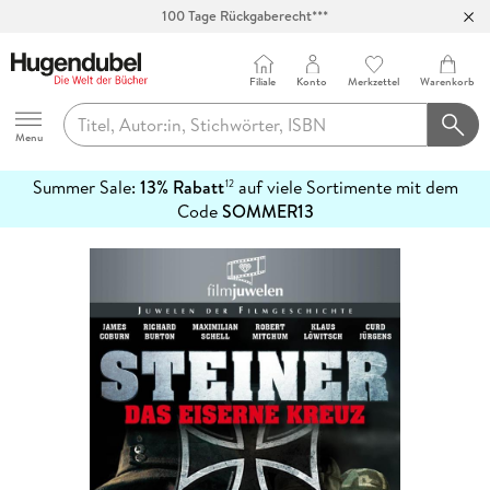
100 Tage Rückgaberecht***
Abholung in über 100 Filialen
Filiale
Konto
Merkzettel
Warenkorb
Hugendubel
Menu
Summer Sale:
13% Rabatt
auf viele Sortimente mit dem
12
mehr
Code
SOMMER13
erfahren