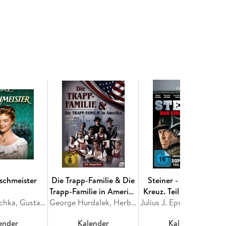
schmeister
Die Trapp-Familie & Die
Steiner - Das Eiserne
Trapp-Familie in Amerika
Kreuz. Teil I und Teil II -
Ernst Marischka, Gustav Holm
- Doppelbox
George Hurdalek, Herbert Reinecker, Maria von Trapp
40th Anniversary
Julius J. Epstein, James Hamilton, Willi Heinrich,
Edition
ender
Kalender
Kalender