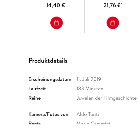
14,40 €
21,76 €
*
*
Produktdetails
Erscheinungsdatum
11. Juli 2019
Laufzeit
183 Minuten
Reihe
Juwelen der Filmgeschichte
Kamera/Fotos von
Aldo Tonti
Regie
Mario Camerini
Gespielt von
Lex Barker, Klaus Kinski, -> K
Paul Guers, Sergio Fantoni, Ia