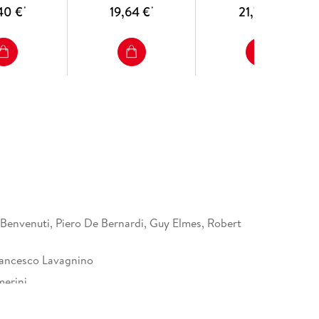
40 €
19,64 €
21,76 €
*
*
*
Benvenuti, Piero De Bernardi, Guy Elmes, Robert
ancesco Lavagnino
erini
rvas