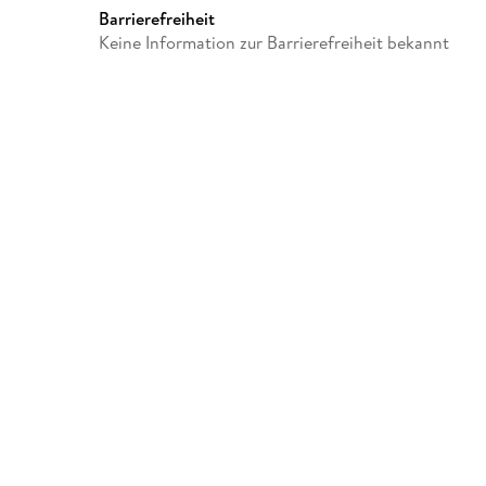
Barrierefreiheit
Auger, Joachim Hansen, Mich
Keine Information zur Barrierefreiheit bekannt
Caltabiano, Luciano Conversi
Antinori, Maharay Din, Ajima
Thakur -> Kali Yug: Aufruhr in
Berger, Sunna
Verlag/Hersteller
Filmjuwelen
Gewicht
142 g
Sonstiges
Schuber
Herstelleradresse
Filmverlag Fernsehjuwelen - 
1, 65396 Walluf, info@ferns