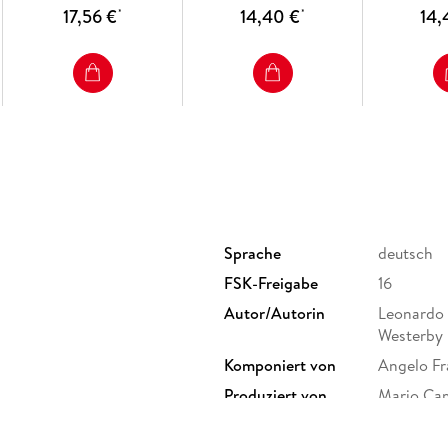
17,56 €
14,40 €
14,
*
*
Sprache
deutsch
FSK-Freigabe
16
Autor/Autorin
Leonardo 
Westerby
Komponiert von
Angelo Fr
Produziert von
Mario Cam
ali Yug: Die Göttin der Rache:
Weitere Beteiligte
Teddy Da
n Hunter, I.S. Johar, Claudine