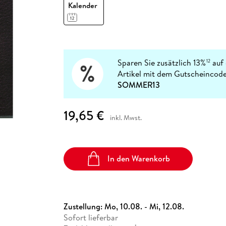
Fremdsprachige Bücher
Kalender
n Lernhilfen
 Jugendbücher
eiber
Hörbuch Downloads im Bundle
cher
 Vergleich
 Puzzlezubehör
Lernen
New Adult
STABILO
Taschenbücher
hilfen
hriller
 Backen
er
lender
Ratgeber
op
hriller
Romance
Sachbücher
Sparen Sie zusätzlich 13%
auf 
12
precher:innen
Artikel mit dem Gutscheincode
Science Fiction
SOMMER13
Fremdsprachige Bücher
19,65 €
inkl. Mwst.
In den Warenkorb
Zustellung:
Mo, 10.08. - Mi, 12.08.
Sofort lieferbar